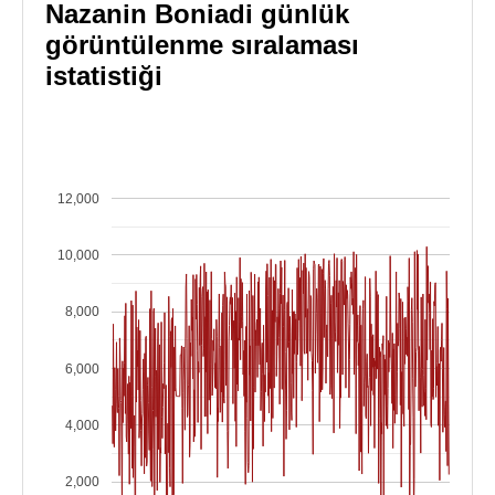
Nazanin Boniadi günlük
görüntülenme sıralaması
istatistiği
12,000
10,000
8,000
6,000
4,000
2,000