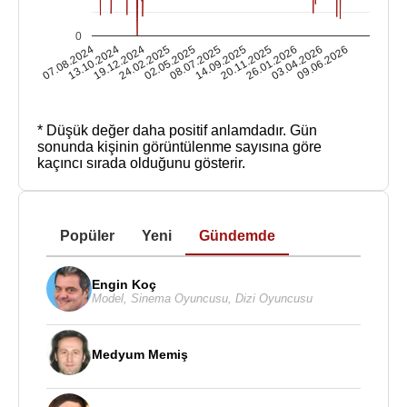
0
07.08.2024
13.10.2024
19.12.2024
24.02.2025
02.05.2025
08.07.2025
14.09.2025
20.11.2025
26.01.2026
03.04.2026
09.06.2026
* Düşük değer daha positif anlamdadır.
Gün
sonunda kişinin görüntülenme sayısına göre
kaçıncı sırada olduğunu gösterir.
Popüler
Yeni
Gündemde
Engin Koç
Model
,
Sinema Oyuncusu
,
Dizi Oyuncusu
Medyum Memiş