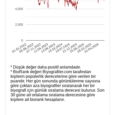
4,000
2,000
0
25.05.2025
28.10.2025
01.01.2022
01.04.2026
05.06.2022
07.11.2022
11.04.2023
13.09.2023
15.02.2024
19.07.2024
21.12.2024
* Düşük değer daha positif anlamdadır.
* BioRank değeri Biyografiler.com tarafından
kişilerin popülerlik derecelerine göre verilen bir
puandır. Her gün sonunda görüntülenme sayısına
göre çoktan aza biyografiler sıralanarak her bir
biyografi için günlük sıralama derecesi bulunur. Son
30 güne ait ortalama sıralama derecesine göre
kişilere ait biorank hesaplanır.