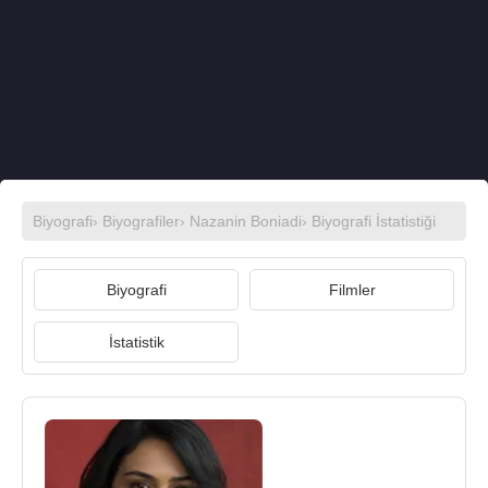
Biyografi
›
Biyografiler
›
Nazanin Boniadi
› Biyografi İstatistiği
Biyografi
Filmler
İstatistik