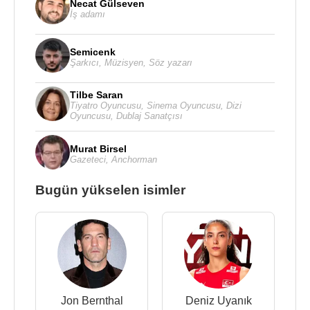
Necat Gülseven
İş adamı
Semicenk
Şarkıcı
,
Müzisyen
,
Söz yazarı
Tilbe Saran
Tiyatro Oyuncusu
,
Sinema Oyuncusu
,
Dizi
Oyuncusu
,
Dublaj Sanatçısı
Murat Birsel
Gazeteci
,
Anchorman
Bugün yükselen isimler
Jon Bernthal
Deniz Uyanık