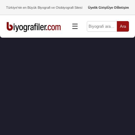
Türkiye’nin en Büyük Biyografi ve Otobiyografi Sitesi
Üyelik Girişi
Üye Ol
İletişim
☰
Ara