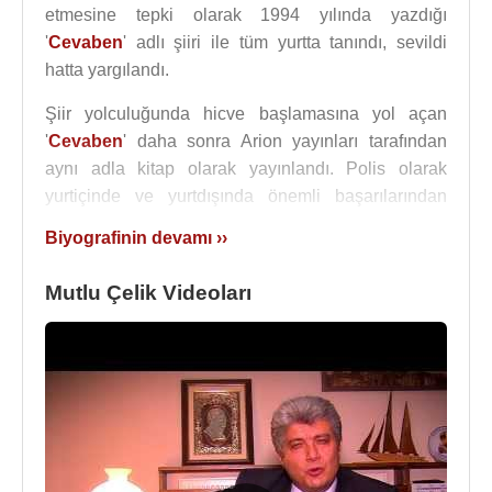
etmesine tepki olarak 1994 yılında yazdığı
'
Cevaben
' adlı şiiri ile tüm yurtta tanındı, sevildi
hatta yargılandı.
Şiir yolculuğunda hicve başlamasına yol açan
'
Cevaben
' daha sonra Arion yayınları tarafından
aynı adla kitap olarak yayınlandı. Polis olarak
yurtiçinde ve yurtdışında önemli başarılarından
dolayı pek çok ödüller aldı.
Biyografinin devamı ››
Kamuoyunda Narko Timler diye bilinen
Mutlu Çelik Videoları
uyuşturucuyla mücadele birimini 1995 yılında
“Sokak Timleri” olarak kurmuştur.
İnterpol
’un Landmark adıyla bilinen Uluslararası
“Çocuk Pornosu” operasyonlarını yönetti. 18 ülkede
eşzamanlı yapılan operasyonlarda Türk Polis
Ekibinin yaptığı çalışmaların “en başarılı operasyon”
seçilmesiyle “en başarılı polis şefi” olarak dünya