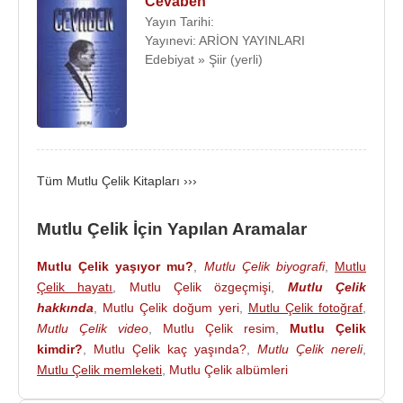
Cevaben
kitaplarını yazdı.
Yayın Tarihi:
Şiir, Anı, Öykü dallarında çeşitli ödüllere layık
Yayınevi: ARİON YAYINLARI
Edebiyat » Şiir (yerli)
görüldü.
Çocukları Suç ve Suçlulardan Koruma Vakfı
(
ÇOKAV
) tarafından 2008’de “Yılın Vatandaşı”
seçildi.
Mutlu Çelik, bekardır.
Tüm Mutlu Çelik Kitapları ›››
Mutlu Çelik, 2015 yılında emekli oldu.
Mutlu Çelik İçin Yapılan Aramalar
Kitapları :
Mutlu Çelik yaşıyor mu?
,
Mutlu Çelik biyografi
,
Mutlu
Çevik Kuvvet Nasıl Yönetilmeli
Çelik hayatı
,
Mutlu Çelik özgeçmişi
,
Mutlu Çelik
Organize Suç ve Mücadele Yöntemleri
hakkında
,
Mutlu Çelik doğum yeri
,
Mutlu Çelik fotoğraf
,
Çocukları Suç ve Suçlulardan Koruma yöntemleri
Mutlu Çelik video
,
Mutlu Çelik resim
,
Mutlu Çelik
1991 - Gücendiğim
kimdir?
,
Mutlu Çelik kaç yaşında?
,
Mutlu Çelik nereli
,
1994 - Yalnızlık Pusuda Bekler
Mutlu Çelik memleketi
,
Mutlu Çelik albümleri
1996 - Cevaben