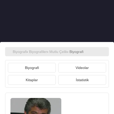
Biyografi
›
Biyografiler
›
Mutlu Çelik
› Biyografi
Biyografi
Videolar
Kitaplar
İstatistik