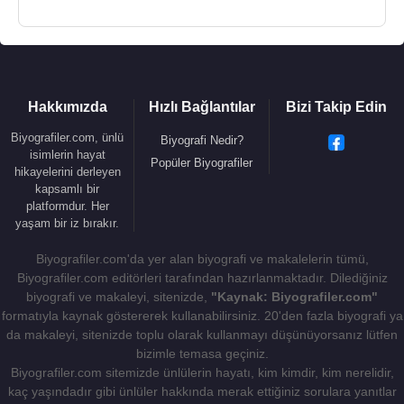
Kaynak:Biyografiler.com
Hakkımızda
Hızlı Bağlantılar
Bizi Takip Edin
Biyografiler.com, ünlü
Biyografi Nedir?
isimlerin hayat
Popüler Biyografiler
hikayelerini derleyen
kapsamlı bir
platformdur. Her
yaşam bir iz bırakır.
Biyografiler.com'da yer alan biyografi ve makalelerin tümü,
Biyografiler.com editörleri tarafından hazırlanmaktadır. Dilediğiniz
biyografi ve makaleyi, sitenizde,
"Kaynak: Biyografiler.com"
formatıyla kaynak göstererek kullanabilirsiniz. 20'den fazla biyografi ya
da makaleyi, sitenizde toplu olarak kullanmayı düşünüyorsanız lütfen
bizimle temasa geçiniz.
Biyografiler.com sitemizde ünlülerin hayatı, kim kimdir, kim nerelidir,
kaç yaşındadır gibi ünlüler hakkında merak ettiğiniz sorulara yanıtlar