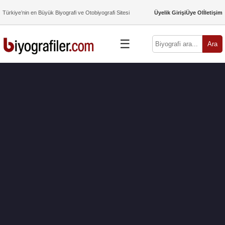
Türkiye’nin en Büyük Biyografi ve Otobiyografi Sitesi
Üyelik Girişi
Üye Ol
İletişim
☰
Ara