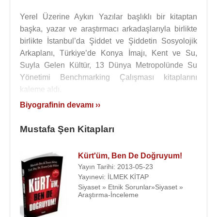
Yerel Üzerine Aykırı Yazılar başlıklı bir kitaptan
başka, yazar ve araştırmacı arkadaşlarıyla birlikte
birlikte İstanbul’da Şiddet ve Şiddetin Sosyolojik
Arkaplanı, Türkiye’de Konya İmajı, Kent ve Su,
Suyla Gelen Kültür, 13 Dünya Metropolünde Su
Yönetimi Benchmarking Çalışması kitaplarını
kaleme aldı.
Biyografinin devamı ››
Ayrıca
Paris
’in Kentsel Dönüşümü, Müslüman İsa,
İstanbul Gecekondu Kültür İnsan, Adım Adım
Mustafa Şen Kitapları
İstanbul (2 cilt), Kentli Yaşam Kılavuzu, Nasıl Bir
Şehirde Yaşıyoruz, İstanbul’un İlkleri ve Enleri,
Kürt'üm, Ben De Doğruyum!
İstanbul Kültür Atlası, İstanbul’un Semtleri
Yayın Tarihi: 2013-05-23
Kitapçıkları (120 Semt), İstanbul: Tarihin Işıltısı,
Yayınevi: İLMEK KİTAP
İstanbul: Su Gibi, İstanbul Mevlevihaneleri isimli
Siyaset » Etnik Sorunlar»Siyaset »
kitapları yayına hazırladı.
Araştırma-İnceleme
İstanbul üzerine 20 kadar kısa belgeselden başka,