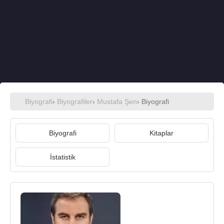
Biyografi
›
Biyografiler
›
Mustafa Şen
› Biyografi
Biyografi
Kitaplar
İstatistik