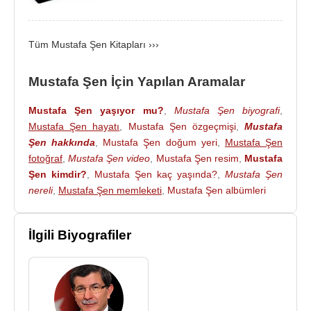
İstanbul’un Şehirleri adında 14 ülkede çekilen 18
bölümlük bir belgeselin de yapımcısıdır.
Tüm Mustafa Şen Kitapları ›››
Çeşitli gazete ve dergilerde bilimsel, felsefî ve
edebî yazıları ile şiirleri yayınlandı. Ulusal ve
Mustafa Şen İçin Yapılan Aramalar
uluslararası konferans ve sempozyumlarda birçok
bilimsel tebliğ sundu.
Mustafa Şen yaşıyor mu?
,
Mustafa Şen biyografi
,
Mustafa Şen hayatı
,
Mustafa Şen özgeçmişi
,
Mustafa
7 Haziran 2015 ve 1Kasım 2015 genel
Şen hakkında
,
Mustafa Şen doğum yeri
,
Mustafa Şen
seçimlerinde
AKP
'den
İstanbul
1.bölge Milletvekili
fotoğraf
,
Mustafa Şen video
,
Mustafa Şen resim
,
Mustafa
aday adayı oldu, ancak aday gösterilmedi.
Şen kimdir?
,
Mustafa Şen kaç yaşında?
,
Mustafa Şen
nereli
,
Mustafa Şen memleketi
,
Mustafa Şen albümleri
Mustafa Şen, Ocak
2016
ayında Başbakan
Ahmet
Davutoğlu
'nun Başdanışmanı olarak
görevlendirildi.
İlgili Biyografiler
Mustafa Şen, evli ve 3 çocuk babasıdır.
Kitapları :
2013 - Kürt'üm, Ben de Doğruyum! (Evren Çelik