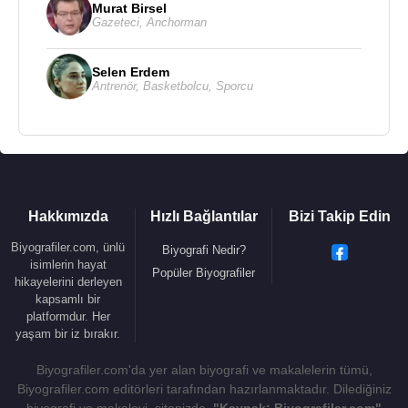
Murat Birsel
Gazeteci
,
Anchorman
Selen Erdem
Antrenör
,
Basketbolcu
,
Sporcu
Hakkımızda
Hızlı Bağlantılar
Bizi Takip Edin
Biyografiler.com, ünlü
Biyografi Nedir?
isimlerin hayat
Popüler Biyografiler
hikayelerini derleyen
kapsamlı bir
platformdur. Her
yaşam bir iz bırakır.
Biyografiler.com'da yer alan biyografi ve makalelerin tümü,
Biyografiler.com editörleri tarafından hazırlanmaktadır. Dilediğiniz