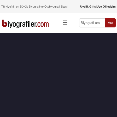
Türkiye’nin en Büyük Biyografi ve Otobiyografi Sitesi
Üyelik Girişi
Üye Ol
İletişim
☰
Ara