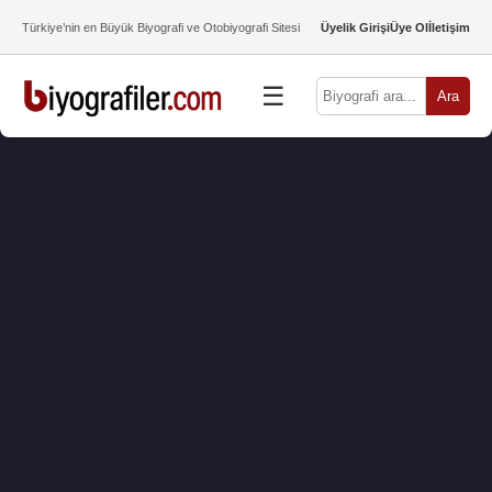
Türkiye’nin en Büyük Biyografi ve Otobiyografi Sitesi
Üyelik Girişi
Üye Ol
İletişim
☰
Ara