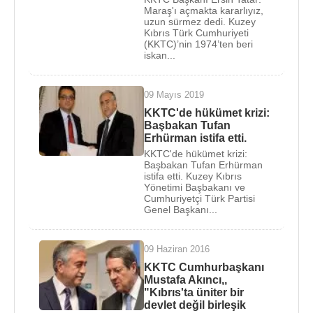
Maraş'ı açmakta kararlıyız,
uzun sürmez dedi. Kuzey
Kıbrıs Türk Cumhuriyeti
(KKTC)’nin 1974’ten beri
iskan...
09 Mayıs 2019
KKTC'de hükümet krizi:
Başbakan Tufan
Erhürman istifa etti.
KKTC'de hükümet krizi:
Başbakan Tufan Erhürman
istifa etti. Kuzey Kıbrıs
Yönetimi Başbakanı ve
Cumhuriyetçi Türk Partisi
Genel Başkanı...
09 Haziran 2016
KKTC Cumhurbaşkanı
Mustafa Akıncı,,
"Kıbrıs'ta üniter bir
devlet değil birleşik