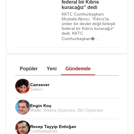
federal bir Kıbrıs
kuracağız" dedi
KKTC Cumhurbaşkanı
Mustafa Akıncı, "Kıbrıs'ta
üniter bir devlet değil birleşik
federal bir Kıbrıs kuracağız"
dedi. KKTC
Cumhurbaşkan�...
Popüler
Yeni
Gündemde
Cansever
Şarkıcı
Engin Koç
Model
,
Sinema Oyuncusu
,
Dizi Oyuncusu
Recep Tayyip Erdoğan
Cumhurbaşkanı