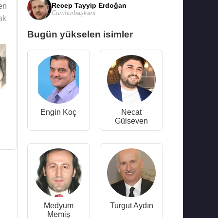
Recep Tayyip Erdoğan
en
Cumhurbaşkanı
ak
Bugün yükselen isimler
Engin Koç
Necat
Gülseven
Medyum
Turgut Aydın
Memiş