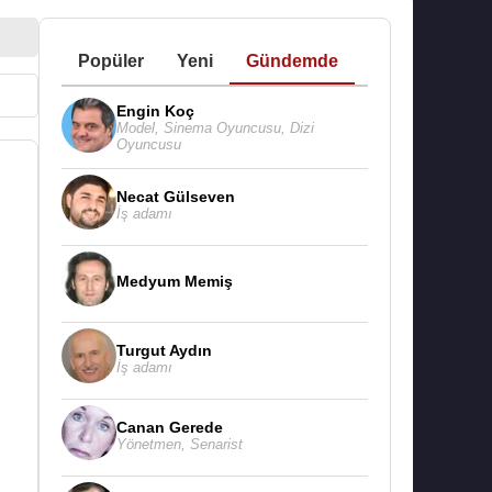
Popüler
Yeni
Gündemde
Engin Koç
Model
,
Sinema Oyuncusu
,
Dizi
Oyuncusu
Necat Gülseven
İş adamı
Medyum Memiş
Turgut Aydın
İş adamı
Canan Gerede
Yönetmen
,
Senarist