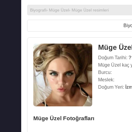
Biyografi
›
Müge Üzel
›
Müge Üzel resimleri
Biyo
Müge Üze
Doğum Tarihi:
?
Müge Üzel kaç 
Burcu:
Meslek:
Doğum Yeri:
İzm
Müge Üzel Fotoğrafları