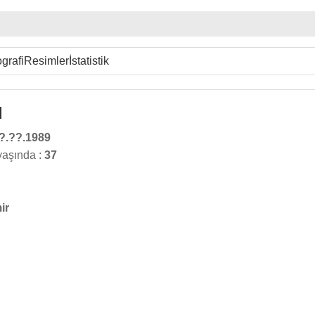
grafi
Resimler
İstatistik
l
?.??.1989
yaşında :
37
ir