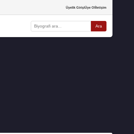
Üyelik Girişi
Üye Ol
İletişim
Ara