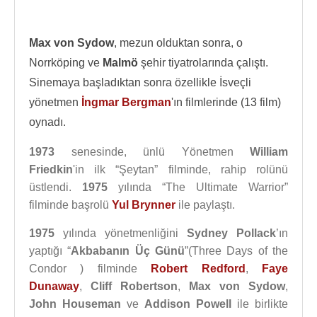
Max von Sydow
, mezun olduktan sonra, o
Norrköping ve
Malmö
şehir tiyatrolarında çalıştı.
Sinemaya başladıktan sonra özellikle İsveçli
yönetmen
İngmar Bergman
'ın filmlerinde (13 film)
oynadı.
1973
senesinde, ünlü Yönetmen
William
Friedkin
'in ilk “Şeytan” filminde, rahip rolünü
üstlendi.
1975
yılında “The Ultimate Warrior”
filminde başrolü
Yul Brynner
ile paylaştı.
1975
yılında yönetmenliğini
Sydney Pollack
’ın
yaptığı “
Akbabanın Üç Günü
”(Three Days of the
Condor ) filminde
Robert Redford
,
Faye
Dunaway
,
Cliff Robertson
,
Max von Sydow
,
John Houseman
ve
Addison Powell
ile birlikte