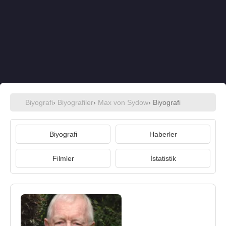
Biyografi
›
Biyografiler
›
Max von Sydow
› Biyografi
Biyografi
Haberler
Filmler
İstatistik