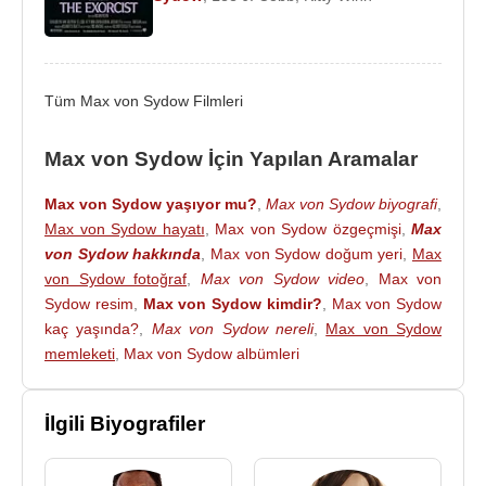
Sydow, ailesi ile
Paris
’de yaşamaktadır.
2016
yılında [Sean Bean]],
Peter Dinklage
,
Charles Dance
,
Nikolaj Coster Waldau
,
Lena
Headey
,
Emilia Clarke
,
Sibel Kekilli
gibi
Tüm Max von Sydow Filmleri
oyuncuların rol aldığı “
Game of Thrones
” dizisinin
6. Sezonunda Üç gözlü kuzgun olarak diziye dahil
Max von Sydow İçin Yapılan Aramalar
oldu.
Max von Sydow yaşıyor mu?
,
Max von Sydow biyografi
,
Filmleri ve Dizileri
:
Max von Sydow hayatı
,
Max von Sydow özgeçmişi
,
Max
Yönetmen
:
von Sydow hakkında
,
Max von Sydow doğum yeri
,
Max
1988 - Katinka (Sinema Filmi)
von Sydow fotoğraf
,
Max von Sydow video
,
Max von
Sydow resim
,
Max von Sydow kimdir?
,
Max von Sydow
Oyuncu
:
kaç yaşında?
,
Max von Sydow nereli
,
Max von Sydow
2016 - Game of Thrones (Üç gözlü kuzgun) (TV
memleketi
,
Max von Sydow albümleri
dizisi)
2016 - The First, the Last (Sinema Filmi)
İlgili Biyografiler
2015 - Star Wars: Güç Uyanıyor (Sinema Filmi)
2013 - The Letters (Celeste van Exem) (Sinema
Filmi)