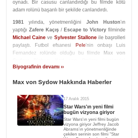
oynadı. Bir casusu canlandırdığı bu filmde kötü
adam rolünü başarılı bir şekilde canlandırdı.
1981
yılında, yönetmenliğini
John Huston
'ın
yaptığı
Zafere Kaçış
/
Escape to Victory
filminde
Michael Caine
ve
Sylvester Stallone
ile başrolleri
paylaştı. Futbol efsanesi
Pele
'nin onbaşı Luis
Fernandez rolünde olduğu bu filmde
Max von
Sydow
Binbaşı Karl von Steiner karakterini
Biyografinin devamı ››
canlandırmıştır.
1982
yılında Kral Osric karakterini canlandırdığı
Max von Sydow Hakkında Haberler
“
Barbar Conan
” filminde
Arnold Schwarzenegger
ile birlikte oynadı.
17 Aralık 2015
Star Wars'ın yeni filmi
1983
yılında
Sean Connery
'nin
James Bond
bugün vizyona giriyor
olarak oynadığı en son film “
Asla Asla Deme
/
Star Wars'ın yeni filmi bugün
Never Say Never Again
” filminde
Sean Connery
,
vizyona giriyor Jeffrey Jacob
Abrams’ın yönetmenliğinde
Kim Basinger
,
Barbara Carrera
ile beraber rol
çekilen serinin son filmi "Star