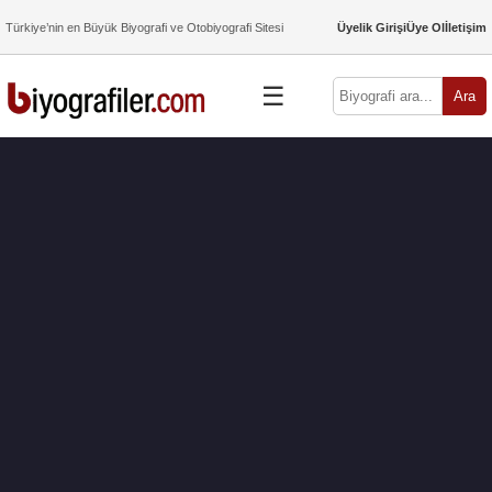
Türkiye’nin en Büyük Biyografi ve Otobiyografi Sitesi
Üyelik Girişi
Üye Ol
İletişim
☰
Ara