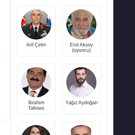
Arif Çetin
Erol Aksoy
(oyuncu)
İbrahim
Yağız Aydoğan
Tatlıses