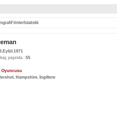
ografi
Filmler
İstatistik
eeman
8.Eylül.1971
kaç yaşında :
55
 Oyuncusu
ershot, Hampshire, İngiltere