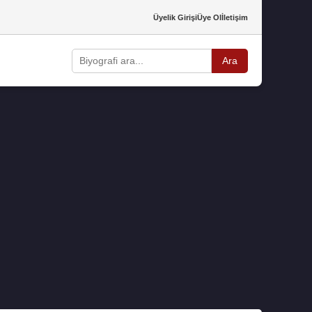
Üyelik Girişi
Üye Ol
İletişim
Ara