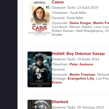
Casus
Gösterim Tarihi: 13 Eylül 2019
Yönetmen:
Yuval Adler
Senarist:
Yuval Adler
Oyuncular:
Diane Kruger
,
Martin F
Cas Anvar
,
Werner Daehn
,
Liron Lev
Rotem Keinan
,
Hadi Khanjanpour
,
O
Knoller
Hobbit: Beş Ordunun Savaşı
Gösterim Tarihi: 19 Aralık 2014
Yönetmen:
Peter Jackson
Senarist:
Oyuncular:
Martin Freeman
,
Richar
Armitage
,
Evangeline Lilly
,
Lee Pac
Evans
Sherlock
Gösterim Tarihi: 25 Temmuz 2010