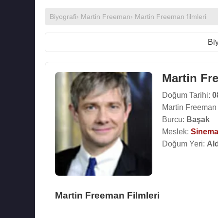
Biyografi
›
Martin Freeman
›
Martin Freeman filmleri
Biy
Martin Fr
Doğum Tarihi:
0
Martin Freeman 
Burcu:
Başak
Meslek:
Sinema
Doğum Yeri:
Ald
Martin Freeman Filmleri