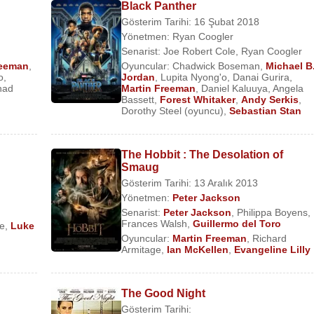
Black Panther
Gösterim Tarihi: 16 Şubat 2018
Yönetmen:
Ryan Coogler
Senarist:
Joe Robert Cole
,
Ryan Coogler
reeman
,
Oyuncular:
Chadwick Boseman
,
Michael B
o
,
Jordan
,
Lupita Nyong'o
,
Danai Gurira
,
had
Martin Freeman
,
Daniel Kaluuya
,
Angela
Bassett
,
Forest Whitaker
,
Andy Serkis
,
Dorothy Steel (oyuncu)
,
Sebastian Stan
The Hobbit : The Desolation of
Smaug
Gösterim Tarihi: 13 Aralık 2013
Yönetmen:
Peter Jackson
Senarist:
Peter Jackson
,
Philippa Boyens
,
d
Frances Walsh
,
Guillermo del Toro
e
,
Luke
Oyuncular:
Martin Freeman
,
Richard
Armitage
,
Ian McKellen
,
Evangeline Lilly
The Good Night
Gösterim Tarihi: