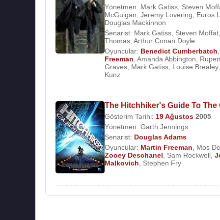
Yönetmen:
Mark Gatiss
,
Steven Moff
McGuigan
,
Jeremy Lovering
,
Euros 
Douglas Mackinnon
Senarist:
Mark Gatiss
,
Steven Moffat
Thomas
,
Arthur Conan Doyle
Oyuncular:
Benedict Cumberbatch
Freeman
,
Amanda Abbington
,
Ruper
Graves
,
Mark Gatiss
,
Louise Brealey
Kunz
The Hitchhiker's Guide To The
Gösterim Tarihi:
19 Ağustos
2005
Yönetmen:
Garth Jennings
Senarist:
Douglas Adams
Oyuncular:
Martin Freeman
,
Mos De
Zooey Deschanel
,
Sam Rockwell
,
J
Malkovich
,
Stephen Fry