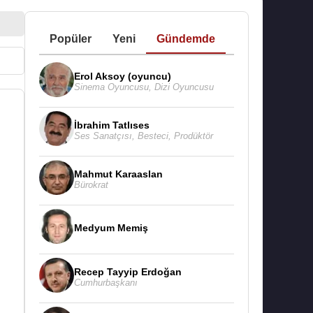
Popüler
Yeni
Gündemde
Erol Aksoy (oyuncu)
Sinema Oyuncusu
,
Dizi Oyuncusu
İbrahim Tatlıses
Ses Sanatçısı
,
Besteci
,
Prodüktör
Mahmut Karaaslan
Bürokrat
Medyum Memiş
Recep Tayyip Erdoğan
Cumhurbaşkanı