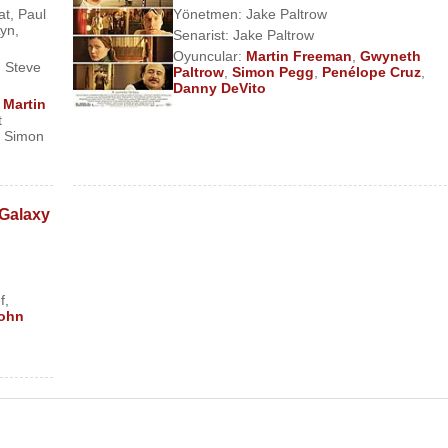
at
,
Paul
Yönetmen:
Jake Paltrow
Lyn
,
Senarist:
Jake Paltrow
Oyuncular:
Martin Freeman
,
Gwyneth
,
Steve
Paltrow
,
Simon Pegg
,
Penélope Cruz
,
Danny DeVito
,
Martin
t
,
Simon
 Galaxy
f
,
ohn