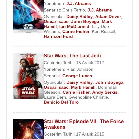
Yönetmen:
J.J. Abrams
Senarist:
Chris Terrio
,
J.J. Abrams
Oyuncular:
Daisy Ridley
,
Adam Driver
,
Oscar Isaac
,
John Boyega
,
Mark
Hamill
,
Ian McDiarmid
,
Billy Dee
Williams
,
Carrie Fisher
,
Keri Russell
,
Harrison Ford
Star Wars: The Last Jedi
Gösterim Tarihi: 15 Aralık 2017
Yönetmen:
Rian Johnson
Senarist:
George Lucas
Oyuncular:
Daisy Ridley
,
John Boyega
,
Oscar Isaac
,
Mark Hamill
,
Domhnall
Gleeson
,
Carrie Fisher
,
Andy Serkis
,
Laura Dern
,
Gwendoline Christie
,
Benicio Del Toro
Star Wars: Episode VII - The Force
Awakens
Gösterim Tarihi: 17 Aralık 2015