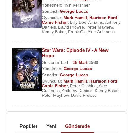
Yönetmen:
Irvin Kershner
Senarist:
George Lucas
Oyuncular:
Mark Hamill
,
Harrison Ford
,
Carrie Fisher
,
Billy Dee Williams
,
Anthony
Daniels
,
David Prowse
,
Peter Mayhew
,
Kenny Baker
,
Frank Oz
,
Alec Guinness
Star Wars: Episode IV - A New
Hope
Gösterim Tarihi:
18 Mart
1980
Yönetmen:
George Lucas
Senarist:
George Lucas
Oyuncular:
Mark Hamill
,
Harrison Ford
,
Carrie Fisher
,
Peter Cushing
,
Alec
Guinness
,
Anthony Daniels
,
Kenny Baker
,
Peter Mayhew
,
David Prowse
Popüler
Yeni
Gündemde