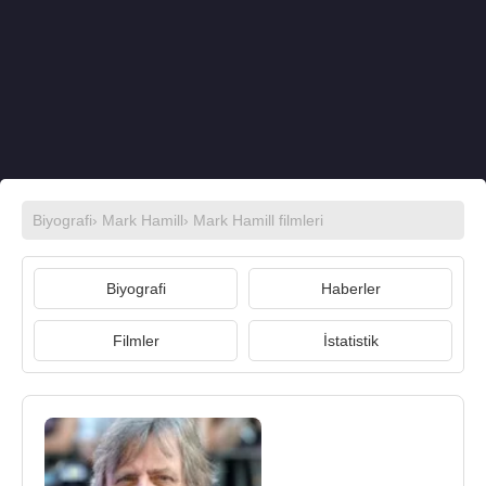
Biyografi
›
Mark Hamill
›
Mark Hamill filmleri
Biyografi
Haberler
Filmler
İstatistik