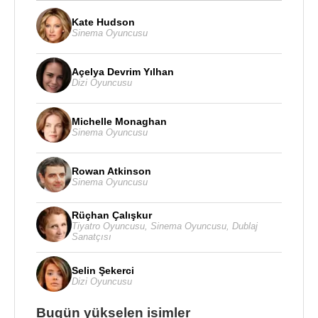
Kate Hudson
Sinema Oyuncusu
Açelya Devrim Yılhan
Dizi Oyuncusu
Michelle Monaghan
Sinema Oyuncusu
Rowan Atkinson
Sinema Oyuncusu
Rüçhan Çalışkur
Tiyatro Oyuncusu
,
Sinema Oyuncusu
,
Dublaj
Sanatçısı
Selin Şekerci
Dizi Oyuncusu
Bugün yükselen isimler