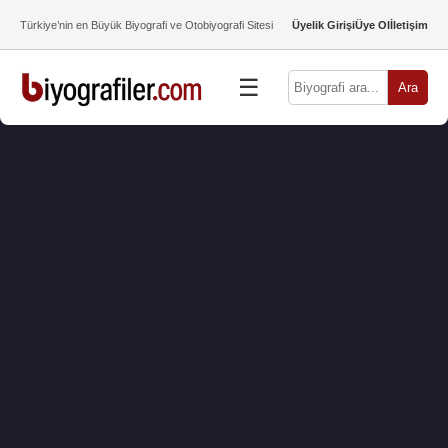
Türkiye’nin en Büyük Biyografi ve Otobiyografi Sitesi
Üyelik Girişi
Üye Ol
İletişim
☰
Ara