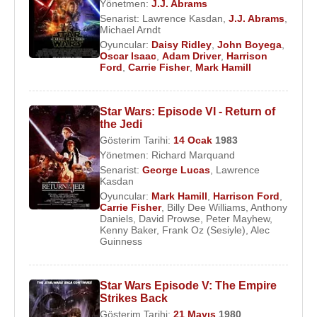
Yönetmen:
J.J. Abrams
Senarist:
Lawrence Kasdan
,
J.J. Abrams
,
Michael Arndt
Oyuncular:
Daisy Ridley
,
John Boyega
,
Oscar Isaac
,
Adam Driver
,
Harrison
Ford
,
Carrie Fisher
,
Mark Hamill
Star Wars: Episode VI - Return of
the Jedi
Gösterim Tarihi:
14 Ocak
1983
Yönetmen:
Richard Marquand
Senarist:
George Lucas
,
Lawrence
Kasdan
Oyuncular:
Mark Hamill
,
Harrison Ford
,
Carrie Fisher
,
Billy Dee Williams
,
Anthony
Daniels
,
David Prowse
,
Peter Mayhew
,
Kenny Baker
,
Frank Oz (Sesiyle)
,
Alec
Guinness
Star Wars Episode V: The Empire
Strikes Back
Gösterim Tarihi:
21 Mayıs
1980