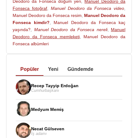
Deodoro da Fonseca doğum yeri
,
Manuel Deodoro da
kendisine karşı siyasi bir batağa sürüklediğini ve de
Fonseca fotoğraf
,
Manuel Deodoro da Fonseca video
,
iç savaşın yakın bir ihtimal olduğunu görünce
23
Manuel Deodoro da Fonseca resim
,
Manuel Deodoro da
Kasım
1891
tarihinde istifasını meclise sundu ve de
Fonseca kimdir?
,
Manuel Deodoro da Fonseca kaç
yerini
Floriano Peixoto
’ya bıraktı.
yaşında?
,
Manuel Deodoro da Fonseca nereli
,
Manuel
Deodoro da Fonseca memleketi
,
Manuel Deodoro da
Manuel Deodoro da Fonseca,
23 Ağustos
1892
Fonseca albümleri
tarihinde, Rio de Janerio’da hayata gözlerini
yumdu.
Popüler
Yeni
Gündemde
Kaynak:Biyografiler.com
Recep Tayyip Erdoğan
Cumhurbaşkanı
Medyum Memiş
Necat Gülseven
İş adamı