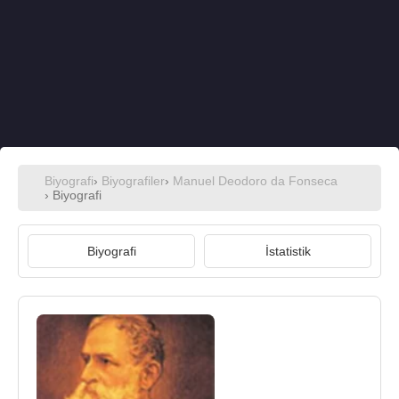
Biyografi
›
Biyografiler
›
Manuel Deodoro da Fonseca
› Biyografi
Biyografi
İstatistik