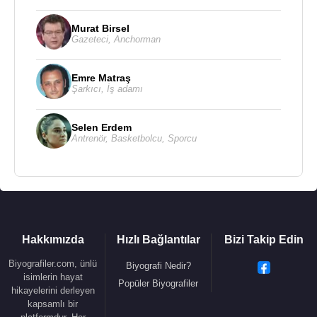
Murat Birsel
Gazeteci
,
Anchorman
Emre Matraş
Şarkıcı
,
İş adamı
Selen Erdem
Antrenör
,
Basketbolcu
,
Sporcu
Hakkımızda
Hızlı Bağlantılar
Bizi Takip Edin
Biyografiler.com, ünlü
Biyografi Nedir?
isimlerin hayat
Popüler Biyografiler
hikayelerini derleyen
kapsamlı bir