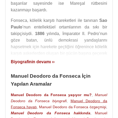
başarılar sayesinde ise Mareşal rütbesini
kazanmayı başardı.
Fonseca, kölelik karşıtı hareketleri ile tanınan
Sao
Paulo
’nun entellektüel ortamlarının da sıkı bir
takipçisiydi.
1886
yılında, İmparator II. Pedro’nun
göze batan, ünlü demokrasi yandaşlarını
hapsetmek için harekete geçtiğini öğrenince kölelik
karşıtı askerlerden oluşan bir gücün başına geçerek
imparatoru devirmek için harekete geçti. Hareketin
Biyografinin devamı ››
başarıyla sonuçlanmasının ardından imparatorluk
rejimini yıkan Fonseca, yapılan seçimler
Manuel Deodoro da Fonseca İçin
sonucunda
Brezilya Cumhuriyeti
’nin ilk başkanı
Yapılan Aramalar
seçildi ve de eski imparatorluk sarayının bulunduğu
Rio de Janerio
’da başkanlık ofisini kurdu.
Manuel Deodoro da Fonseca yaşıyor mu?
,
Manuel
Deodoro da Fonseca biyografi
,
Manuel Deodoro da
Başkanlık görevinde sadece iki yıl kadar bir süre
Fonseca hayatı
,
Manuel Deodoro da Fonseca özgeçmişi
,
bulunan Fonseca, ordunun muhalif kanadının ve de
Manuel Deodoro da Fonseca hakkında
,
Manuel
eski imparatorun kızı
[Kontes Isabel
’in ülkeyi