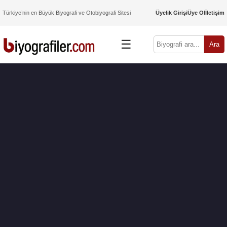
Türkiye’nin en Büyük Biyografi ve Otobiyografi Sitesi
Üyelik Girişi
Üye Ol
İletişim
☰
Ara