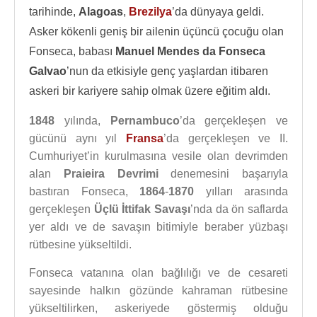
tarihinde,
Alagoas
,
Brezilya
’da dünyaya geldi.
Asker kökenli geniş bir ailenin üçüncü çocuğu olan
Fonseca, babası
Manuel Mendes da Fonseca
Galvao
’nun da etkisiyle genç yaşlardan itibaren
askeri bir kariyere sahip olmak üzere eğitim aldı.
1848
yılında,
Pernambuco
’da gerçekleşen ve
gücünü aynı yıl
Fransa
’da gerçekleşen ve II.
Cumhuriyet’in kurulmasına vesile olan devrimden
alan
Praieira Devrimi
denemesini başarıyla
bastıran Fonseca,
1864
-
1870
yılları arasında
gerçekleşen
Üçlü İttifak Savaşı
’nda da ön saflarda
yer aldı ve de savaşın bitimiyle beraber yüzbaşı
rütbesine yükseltildi.
Fonseca vatanına olan bağlılığı ve de cesareti
sayesinde halkın gözünde kahraman rütbesine
yükseltilirken, askeriyede göstermiş olduğu