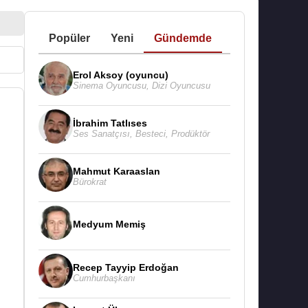
Popüler
Yeni
Gündemde
Erol Aksoy (oyuncu)
Sinema Oyuncusu
,
Dizi Oyuncusu
İbrahim Tatlıses
Ses Sanatçısı
,
Besteci
,
Prodüktör
Mahmut Karaaslan
Bürokrat
Medyum Memiş
Recep Tayyip Erdoğan
Cumhurbaşkanı