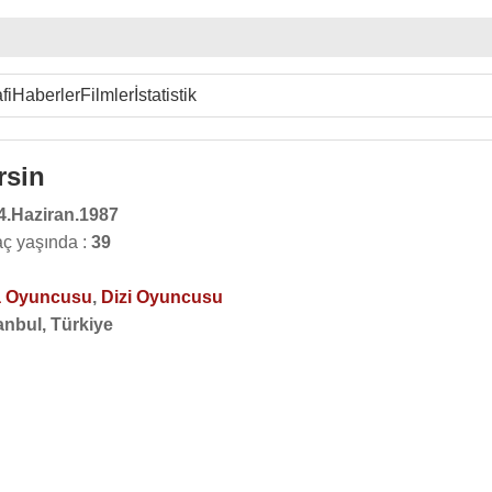
fi
Haberler
Filmler
İstatistik
rsin
4.Haziran.1987
ç yaşında :
39
 Oyuncusu
,
Dizi Oyuncusu
anbul, Türkiye