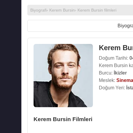
Biyografi
›
Kerem Bursin
›
Kerem Bursin filmleri
Biyogra
Kerem Bu
Doğum Tarihi:
0
Kerem Bursin ka
Burcu:
İkizler
Meslek:
Sinema
Doğum Yeri:
İst
Kerem Bursin Filmleri