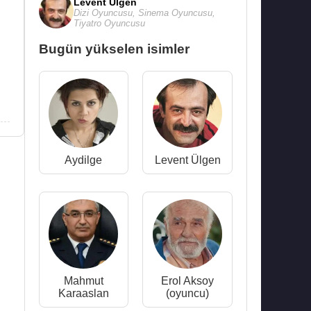
Levent Ülgen
Dizi Oyuncusu
,
Sinema Oyuncusu
,
Tiyatro Oyuncusu
Bugün yükselen isimler
Aydilge
Levent Ülgen
Mahmut
Erol Aksoy
Karaaslan
(oyuncu)