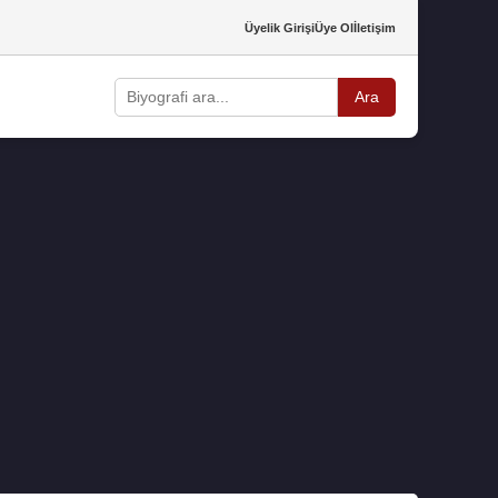
Üyelik Girişi
Üye Ol
İletişim
Ara