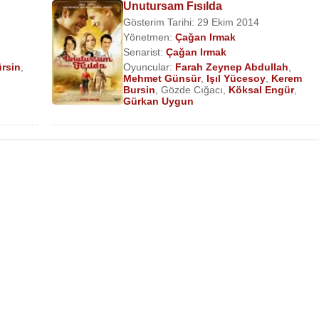
Unutursam Fısılda
Gösterim Tarihi: 29 Ekim 2014
Yönetmen:
Çağan Irmak
Senarist:
Çağan Irmak
rsin
,
Oyuncular:
Farah Zeynep Abdullah
,
Mehmet Günsür
,
Işıl Yücesoy
,
Kerem
Bursin
,
Gözde Cığacı
,
Köksal Engür
,
Gürkan Uygun