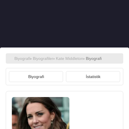
Biyografi
›
Biyografiler
›
Kate Middleton
› Biyografi
Biyografi
İstatistik