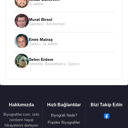
İş adamı
kendisi açıkladı. Şu anda kemoterapi tedavisi
görmektedir.
Murat Birsel
Gazeteci
,
Anchorman
Kaynak:Biyografiler.com
Emre Matraş
Şarkıcı
,
İş adamı
Selen Erdem
Antrenör
,
Basketbolcu
,
Sporcu
Hakkımızda
Hızlı Bağlantılar
Bizi Takip Edin
Biyografiler.com, ünlü
Biyografi Nedir?
isimlerin hayat
Popüler Biyografiler
hikayelerini derleyen