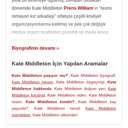
yıllık bir kesintiye uğramış. Beraber olduklari
dönemde Kate Middleton
Prens William
’ın “resmi
olmayan kız arkadaşı” sıfatıyla çeşitli kraliyet
organizasyonlarına katılmış ve pek çok değişik
medya organı tarafından güzellik ve moda ikonu
olarak nitelendirilmiştir.
Biyografinin devamı ››
Senelerden beri çalkantılı ilişkileriyle magazin
sütunlarını renklendiren çift 2010 yılının ekim
Kate Middleton İçin Yapılan Aramalar
ayında
Kenya
’da yaptıkları bir tatil sırasında
nişanlanarak İngiliz halkını merak ve heyacana
Kate Middleton yaşıyor mu?
,
Kate Middleton biyografi
,
boğmuş, 29 Nisan
2011
tarihinde West Minister
Kate Middleton hayatı
,
Kate Middleton özgeçmişi
,
Kate
Abbey’de yapılan kraliyet düğünüyle evlenerek
Middleton hakkında
,
Kate Middleton doğum yeri
,
Kate
herkesi bu meraktan kurtarmışlar.
Middleton fotoğraf
,
Kate Middleton video
,
Kate Middleton
resim
,
Kate Middleton kimdir?
,
Kate Middleton kaç
Kate Middleton
(Catherine Elizabeth Middleton),
yaşında?
,
Kate Middleton nereli
,
Kate Middleton
29 Nisan
2011
tarihinde
Prens William
ile West
memleketi
,
Kate Middleton albümleri
Minister Abbey’de yapılan kraliyet düğünüyle
evlendi.