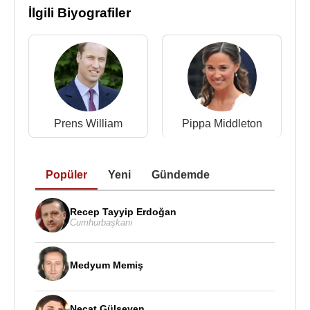
İlgili Biyografiler
Çift evlendikten sonra, gelenek olduğu üzere
William'a düklük unvanı verildi,
Kate Middleton
da
Cambridge düşesi oldu. George Mountbatten-
Windsor (d.22 Temmuz 2013), Charlotte
Mountbatten-Windsor (d.2 Mayıs 2015) adlarında
çocukları oldu.
23 Nisan
2018 tarihinde bir oğlu
Prens William
Pippa Middleton
daha oldu. İngiliz Kraliyet Ailesi'ne yeni katılan
prense Louis Arthur Charles adı verildi.
Popüler
Yeni
Gündemde
Eşi Galler Prensi William, Birleşik Krallık taht
sıralamasında ilk sırasında yer alıyor. Kocası tahta
geçerse kendisi otomatik olarak konsort kraliçe
Recep Tayyip Erdoğan
Cumhurbaşkanı
olacaktır.
17 Ocak 2024 tarihinde karın ameliyatı olan
Kate
Medyum Memiş
Middleton
'a yapılan testler sonrası kanser teşhisi
konuldu. Başlangıç aşamasında olan kanser
hastalığını 22 Mart 2024 tarihinde kamu oyuna
Necat Gülseven