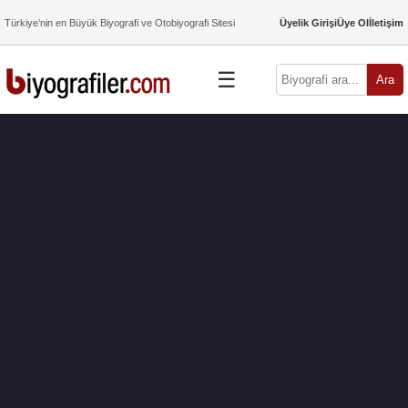
Türkiye’nin en Büyük Biyografi ve Otobiyografi Sitesi
Üyelik Girişi
Üye Ol
İletişim
☰
Ara