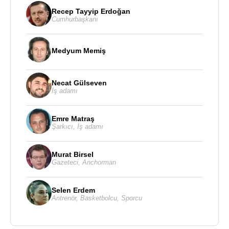
Recep Tayyip Erdoğan
Cumhurbaşkanı
Medyum Memiş
Necat Gülseven
İş adamı
Emre Matraş
Şarkıcı
,
İş adamı
Murat Birsel
Gazeteci
,
Anchorman
Selen Erdem
Antrenör
,
Basketbolcu
,
Sporcu