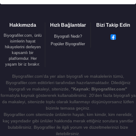
Hakkımızda
Hızlı Bağlantılar
Bizi Takip Edin
Biyografiler.com, ünlü
Biyografi Nedir?
isimlerin hayat
Popüler Biyografiler
hikayelerini derleyen
kapsamlı bir
platformdur. Her
yaşam bir iz bırakır.
Biyografiler.com'da yer alan biyografi ve makalelerin tümü,
Biyografiler.com editörleri tarafından hazırlanmaktadır. Dilediğiniz
biyografi ve makaleyi, sitenizde,
"Kaynak: Biyografiler.com"
formatıyla kaynak göstererek kullanabilirsiniz. 20'den fazla biyografi ya
da makaleyi, sitenizde toplu olarak kullanmayı düşünüyorsanız lütfen
bizimle temasa geçiniz.
Biyografiler.com sitemizde ünlülerin hayatı, kim kimdir, kim nerelidir,
kaç yaşındadır gibi ünlüler hakkında merak ettiğiniz sorulara yanıtlar
bulabilirsiniz. Biyografiler ile ilgili yorum ve düzeltmelerinizi bize
iletebilirsiniz.