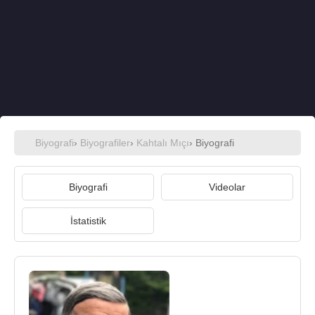
Biyografi
›
Biyografiler
›
Kahtalı Mıçı
› Biyografi
Biyografi
Videolar
İstatistik