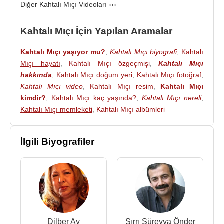
Diğer Kahtalı Mıçı Videoları ›››
2016 - Şu Gurbetin Garibiyim
2016 - Yıllar Sensiz Geçiyor
Kahtalı Mıçı İçin Yapılan Aramalar
2013 - Bir Peru Gördüm
2008 - Siz Gidin Biz Geloğ / Komşu Naile
Kahtalı Mıçı yaşıyor mu?
,
Kahtalı Mıçı biyografi
,
Kahtalı
2006 - Gurbet Kuşu
Mıçı hayatı
,
Kahtalı Mıçı özgeçmişi
,
Kahtalı Mıçı
2006 - Düğünümüz Şenola
hakkında
,
Kahtalı Mıçı doğum yeri
,
Kahtalı Mıçı fotoğraf
,
2006 - O Ney Gardaş
Kahtalı Mıçı video
,
Kahtalı Mıçı resim
,
Kahtalı Mıçı
2003 - Tık Dedi
kimdir?
,
Kahtalı Mıçı kaç yaşında?
,
Kahtalı Mıçı nereli
,
2001 - Usta İle Çırak
Kahtalı Mıçı memleketi
,
Kahtalı Mıçı albümleri
1999 - Damımıza Kar Yağdı
1998 - Oy Gülüm
İlgili Biyografiler
1997 - Adaklar Ettim
1996 - Dön Babom
1993 - Buralısın Sevemem
1992 - Nem Alacak Felek Benim
1989 - Acı Günlerim
1987 - Dilek Dağı
1986 - Gurbet Kuşu
Dilber Ay
Sırrı Süreyya Önder