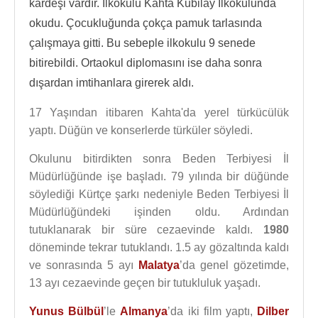
kardeşi vardır. İlkokulu Kahta Kubilay İlkokulunda
okudu. Çocukluğunda çokça pamuk tarlasında
çalışmaya gitti. Bu sebeple ilkokulu 9 senede
bitirebildi. Ortaokul diplomasını ise daha sonra
dışardan imtihanlara girerek aldı.
17 Yaşından itibaren Kahta'da yerel türkücülük
yaptı. Düğün ve konserlerde türküler söyledi.
Okulunu bitirdikten sonra Beden Terbiyesi İl
Müdürlüğünde işe başladı. 79 yılında bir düğünde
söylediği Kürtçe şarkı nedeniyle Beden Terbiyesi İl
Müdürlüğündeki işinden oldu. Ardından
tutuklanarak bir süre cezaevinde kaldı.
1980
döneminde tekrar tutuklandı. 1.5 ay gözaltında kaldı
ve sonrasında 5 ayı
Malatya
’da genel gözetimde,
13 ayı cezaevinde geçen bir tutukluluk yaşadı.
Yunus Bülbül
’le
Almanya
’da iki film yaptı,
Dilber