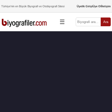
Türkiye’nin en Büyük Biyografi ve Otobiyografi Sitesi
Üyelik Girişi
Üye Ol
İletişim
☰
Ara