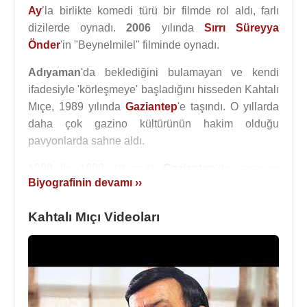
Ay
’la birlikte komedi türü bir filmde rol aldı, farlı
dizilerde oynadı.
2006
yılında
Sırrı Süreyya
Önder
'in "Beynelmilel" filminde oynadı.
Adıyaman
'da beklediğini bulamayan ve kendi
ifadesiyle 'körleşmeye' başladığını hisseden Kahtalı
Mıçe, 1989 yılında
Gaziantep
'e taşındı. O yıllarda
daha çok gazino kültürünün hakim olduğu
pavyonlarda sahne aldı.
1989 ile 1990 yıllarında
Gaziantep
’de yaşayan
Biyografinin devamı ››
Kahtalı Mıçı, 1991 yılında
İstanbul
’a göç etmiş ve
bir süre
İstanbul
’da yaşadıktan sonra
Şanlıurfa
'ya
Kahtalı Mıçı Videoları
yerleşti.
Yıllarca
Nuri Sesigüzel
,
Ahmet Sezgin
,
Sami
Kasap
,
Mahsuni Şerif
gibi sanatçıların eserlerini
seslendirmiştir.