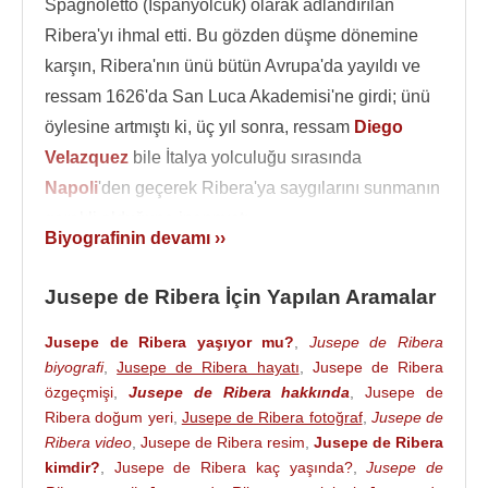
Spagnoletto (İspanyolcuk) olarak adlandırılan
Ribera'yı ihmal etti. Bu gözden düşme dönemine
karşın, Ribera'nın ünü bütün Avrupa'da yayıldı ve
ressam 1626'da San Luca Akademisi'ne girdi; ünü
öylesine artmıştı ki, üç yıl sonra, ressam
Diego
Velazquez
bile İtalya yolculuğu sırasında
Napoli
'den geçerek Ribera'ya saygılarını sunmanın
gerekli olduğuna inanmıştı.
Biyografinin devamı ››
İtalya
'da
Caravaggio
ve
Antonio da
Correggio
'nun etkisinde kalmakla birlikte, İspanyol
Jusepe de Ribera İçin Yapılan Aramalar
resminin özelliklerini de bırakmadı. Acılı olayların ve
Jusepe de Ribera yaşıyor mu?
,
Jusepe de Ribera
insanlığın umutsuzluğunun ressamı olarak ün salıp,
biyografi
,
Jusepe de Ribera hayatı
,
Jusepe de Ribera
acıyı yer yer bayağılığa kaçan bir gerçekçilikle
özgeçmişi
,
Jusepe de Ribera hakkında
,
Jusepe de
yansıttı. Bu dönemde eserlerini "Jusepe de Ribera,
Ribera doğum yeri
,
Jusepe de Ribera fotoğraf
,
Jusepe de
Español" veya "Jusepe de Ribera, Spaniard" olarak
Ribera video
,
Jusepe de Ribera resim
,
Jusepe de Ribera
imzalamaya başladı. Roma sanatçıları ona "Lo
kimdir?
,
Jusepe de Ribera kaç yaşında?
,
Jusepe de
Spagnoletto" takma ismini verdi.