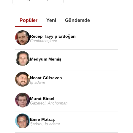
Prado Müzesi
ve
Londra
'da
National Gallery
'de
sergilenmektedir.
Popüler
Yeni
Gündemde
Recep Tayyip Erdoğan
Cumhurbaşkanı
Jusepe de Ribera - Topal - The Clubfoot -1642
Medyum Memiş
Paris
’teki
Louvre Müzesi
nde sergilenen “Topal -
The Clubfoot”adlı tablosunda bir dilencinin resmini
1642 yılında yapmıştır.
Necat Gülseven
İş adamı
Başlıca Eserleri
:
Napoli yakınında, San Marini Manastırı'ndaki
Murat Birsel
resimler (özellikle Haçtan İndiriliş)
Gazeteci
,
Anchorman
İsa'nın Doğuşu
Aziz Barthelomeus'un Öldürülmesi
Emre Matraş
Şarkıcı
,
İş adamı
Azize Agnes
Tövbe Eden Magdalena