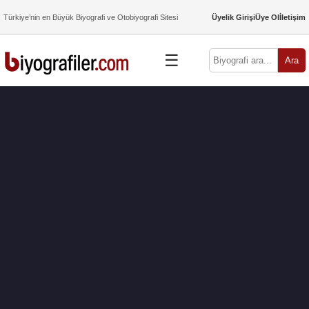
Türkiye’nin en Büyük Biyografi ve Otobiyografi Sitesi
Üyelik Girişi
Üye Ol
İletişim
☰
Ara