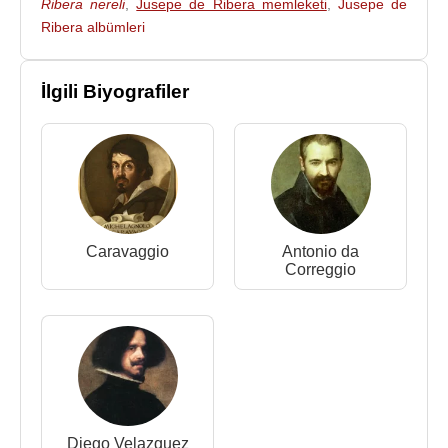
Ribera nereli
,
Jusepe de Ribera memleketi
,
Jusepe de
Ribera albümleri
1620-1626 yılları onun en iyi gravür ve resim ürettiği
dönemdi. Bu eserlerde kısmen daha geniş kitlelerin
dikkatini çekmek için bir girişim vardı. Kariyerinin
İlgili Biyografiler
sonlarında Ribera, artık
Napoli
'de lider ressam
olarak kabul ediliyordu. Kariyerinin son yıllarında
verimi ciddi şekilde düşen ressam, 1651 yılında
uzun yıllar sahip olduğu evini sattı. 2 Eylül 1652
tarihinde öldüğü zaman, ciddi mali zorluklar
içindeydi. Ribera'nın
İspanya
'ya dönmemesine
Caravaggio
Antonio da
rağmen, onun resimlerinin birçoğu, İspanyol
Correggio
yönetim sınıfının üyeleri tarafından satın alınarak
İspanya
'ya getirildi.
Jusepe de Ribera
, 2 Eylül
1652
tarihinde
Napoli
,
İtalya
’da 61 yaşında ölmüştür.
Jusepe de Ribero
'nun eserlerinin bir kısmı
günümüzde
Paris
’de
Louvre Müzesi
,
Madrid
'de
Diego Velazquez