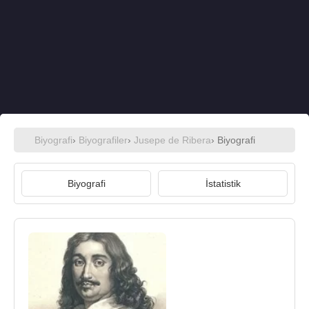
Biyografi
›
Biyografiler
›
Jusepe de Ribera
› Biyografi
Biyografi
İstatistik