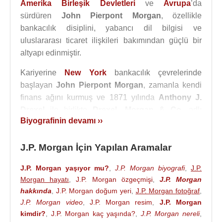
Amerika Birleşik Devletleri
ve
Avrupa
’da
sürdüren
John Pierpont Morgan
, özellikle
bankacılık disiplini, yabancı dil bilgisi ve
uluslararası ticaret ilişkileri bakımından güçlü bir
altyapı edinmiştir.
Kariyerine
New York
bankacılık çevrelerinde
başlayan
John Pierpont Morgan
, zamanla kendi
finans ağını kurmuş ve 1871 yılında
Anthony J.
Drexel
ile birlikte
Drexel, Morgan & Co.
adlı
Biyografinin devamı ››
bankacılık şirketini oluşturmuştur. Bu kuruluş daha
sonra
John Pierpont Morgan
’ın adını taşıyan
J.P. Morgan İçin Yapılan Aramalar
finans imparatorluğunun temelini meydana
getirmiştir.
Anthony J. Drexel
’in ölümünden sonra
J.P. Morgan yaşıyor mu?
,
J.P. Morgan biyografi
,
J.P.
şirket
J.P. Morgan & Co.
adıyla anılmaya başlamış
Morgan hayatı
,
J.P. Morgan özgeçmişi
,
J.P. Morgan
ve
Wall Street
’in en etkili bankalarından biri haline
hakkında
,
J.P. Morgan doğum yeri
,
J.P. Morgan fotoğraf
,
gelmiştir.
J.P. Morgan video
,
J.P. Morgan resim
,
J.P. Morgan
kimdir?
,
J.P. Morgan kaç yaşında?
,
J.P. Morgan nereli
,
John Pierpont Morgan
, özellikle kriz