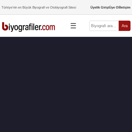
Türkiye’nin en Büyük Biyografi ve Otobiyografi Sitesi
Üyelik Girişi
Üye Ol
İletişim
☰
Ara