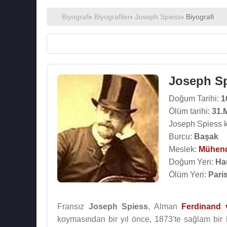
Biyografi
›
Biyografiler
›
Joseph Spiess
› Biyografi
Joseph S
Doğum Tarihi:
1
Ölüm tarihi:
31.
Joseph Spiess k
Burcu:
Başak
Meslek:
Mühen
Doğum Yeri:
Ha
Ölüm Yeri:
Pari
Fransız
Joseph Spiess
, Alman
Ferdinand 
koymasından bir yıl önce, 1873'te sağlam bir