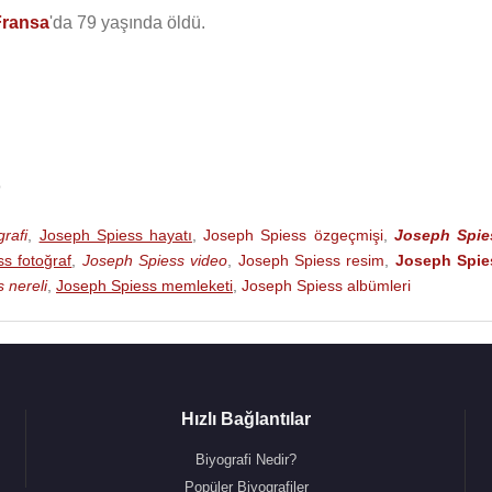
Fransa
'da 79 yaşında öldü.
rafi
,
Joseph Spiess hayatı
,
Joseph Spiess özgeçmişi
,
Joseph Spie
s fotoğraf
,
Joseph Spiess video
,
Joseph Spiess resim
,
Joseph Spie
 nereli
,
Joseph Spiess memleketi
,
Joseph Spiess albümleri
Hızlı Bağlantılar
Biyografi Nedir?
Popüler Biyografiler