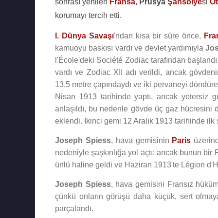
sonrası yenilen
Fransa
,
Prusya
Şansölye
si
Ot
korumayı tercih etti.
I. Dünya Savaşı
'ndan kısa bir süre önce,
Fra
kamuoyu baskısı vardı ve devlet yardımıyla
Jo
l'École'deki Société Zodiac tarafından başlandı.
vardı ve Zodiac XII adı verildi, ancak gövden
13,5 metre çapındaydı ve iki pervaneyi döndüren
Nisan 1913 tarihinde yaptı, ancak yetersiz 
anlaşıldı, bu nedenle gövde üç gaz hücresini d
eklendi. İkinci gemi 12 Aralık 1913 tarihinde ilk s
Joseph Spiess
, hava gemisinin
Paris
üzerind
nedeniyle şaşkınlığa yol açtı; ancak bunun bir
ünlü haline geldi ve Haziran 1913'te Légion d'
Joseph Spiess
, hava gemisini Fransız hüküme
çünkü onların görüşü daha küçük, sert olmaya
parçalandı.