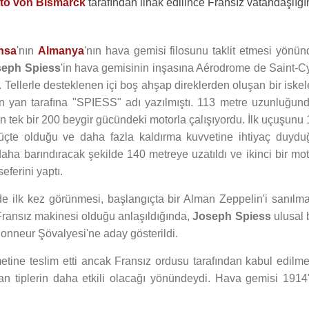
to von Bismarck
tarafından ilhak edilince Fransız vatandaşlığı
nsa
'nın
Almanya
'nın hava gemisi filosunu taklit etmesi yönün
seph Spiess
'in hava gemisinin inşasına Aérodrome de Saint-Cy
 Tellerle desteklenen içi boş ahşap direklerden oluşan bir iskel
in yan tarafına "SPIESS" adı yazılmıştı. 113 metre uzunluğund
 tek bir 200 beygir gücündeki motorla çalışıyordu. İlk uçuşunu 
güçte olduğu ve daha fazla kaldırma kuvvetine ihtiyaç duydu
aha barındıracak şekilde 140 metreye uzatıldı ve ikinci bir mot
eferini yaptı.
e ilk kez görünmesi, başlangıçta bir Alman Zeppelin'i sanılma
 Fransız makinesi olduğu anlaşıldığında,
Joseph Spiess
ulusal 
Honneur Şövalyesi'ne aday gösterildi.
tine teslim etti ancak Fransız ordusu tarafından kabul edilme
n tiplerin daha etkili olacağı yönündeydi. Hava gemisi 1914'