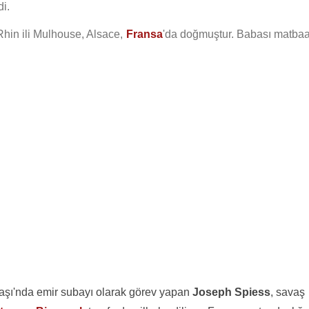
i.
Rhin ili Mulhouse, Alsace,
Fransa
'da doğmuştur. Babası matbaa
şı'nda emir subayı olarak görev yapan
Joseph Spiess
, savaş