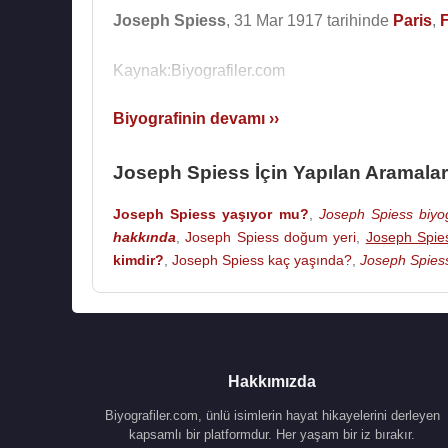
Joseph Spiess
, 31 Mar 1917 tarihinde
Paris
,
Kaynak:Biyografiler.com
Biyografinin devamı ››
Joseph Spiess İçin Yapılan Aramalar
Joseph Spiess yaşıyor mu?
,
Joseph Spiess biyog
hakkında
,
Joseph Spiess doğum yeri
,
Joseph Spies
kimdir?
,
Joseph Spiess kaç yaşında?
,
Joseph Spiess
Hakkımızda
Biyografiler.com, ünlü isimlerin hayat hikayelerini derleyen
kapsamlı bir platformdur. Her yaşam bir iz bırakır.