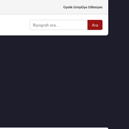
Üyelik Girişi
Üye Ol
İletişim
Ara