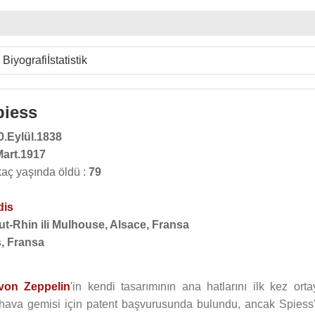
Biyografi
İstatistik
piess
0.Eylül.1838
Mart.1917
aç yaşında öldü :
79
dis
ut-Rhin ili Mulhouse, Alsace, Fransa
s, Fransa
von Zeppelin
'in kendi tasarımının ana hatlarını ilk kez orta
 hava gemisi için patent başvurusunda bulundu, ancak Spiess'