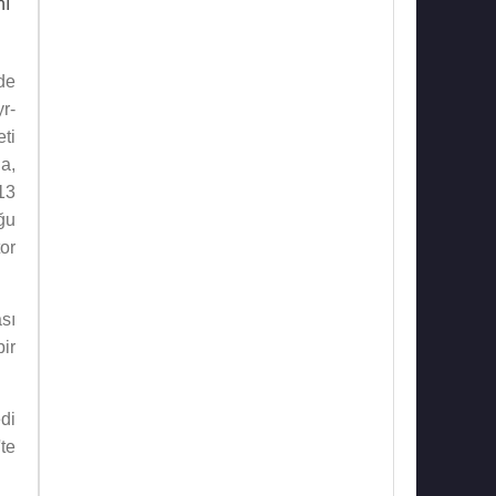
nı
de
r-
eti
a,
13
ğu
or
sı
bir
di
te