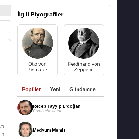
İlgili Biyografiler
Otto von
Ferdinand von
Bismarck
Zeppelin
Popüler
Yeni
Gündemde
Recep Tayyip Erdoğan
Cumhurbaşkanı
ya
Medyum Memiş
in