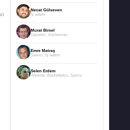
Necat Gülseven
cı
İş adamı
Murat Birsel
Gazeteci
,
Anchorman
Emre Matraş
Şarkıcı
,
İş adamı
Selen Erdem
Antrenör
,
Basketbolcu
,
Sporcu