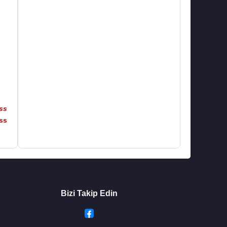
ss
ss
Bizi Takip Edin