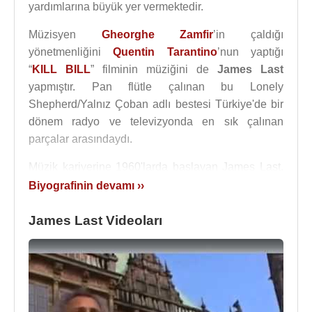
yardımlarına büyük yer vermektedir.
Müzisyen
Gheorghe Zamfir
’in çaldığı
yönetmenliğini
Quentin Tarantino
’nun yaptığı
“
KILL BILL
” filminin müziğini de
James Last
yapmıştır. Pan flütle çalınan bu Lonely
Shepherd/Yalnız Çoban adlı bestesi Türkiye'de bir
dönem radyo ve televizyonda en sık çalınan
parçalar arasındaydı.
Müzik kariyerine 1960'larda başlayan James Last,
yaylı sazlar ve korosu da bulunan orkestrasıyla bir
Biyografinin devamı ››
çok hit albüme ve genelde enstrümental parçalar
çalan orkestrasıyla bir dönemin en çok dinlenen
James Last Videoları
parçalarına imzasını attı. Sadece İngiltere'de
listebaşı olan albümlerinin sayısı 75'i buluyor.
1955 yılında ilk eşi, Waltraud ile evlendi. Ronald ve
Caterina adlarında iki çocuğu oldu. Eşi Waltraud