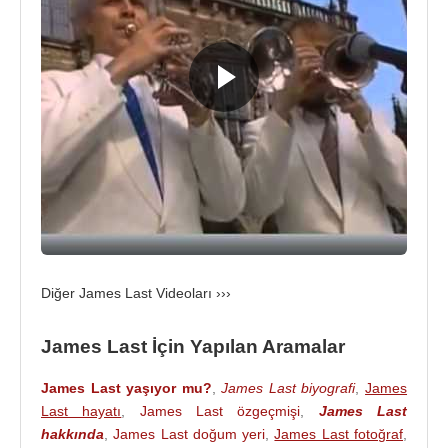
1997 yılında öldü. 1999 yılında ikinci eşi Christine
Grundner ile evlendi.
James Last, 9 Haziran
2015
tarihinde Palm Beach,
Florida,
ABD
’de 86 yaşında ölmüştür.
Kaynak:Biyografiler.com
Diğer James Last Videoları ›››
James Last İçin Yapılan Aramalar
James Last yaşıyor mu?
,
James Last biyografi
,
James
Last hayatı
,
James Last özgeçmişi
,
James Last
hakkında
,
James Last doğum yeri
,
James Last fotoğraf
,