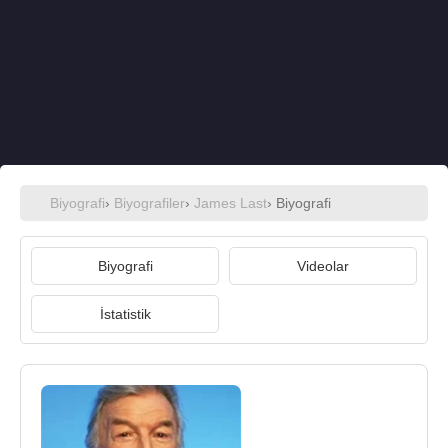
Biyografi
›
Biyografiler
›
James Last
› Biyografi
Biyografi
Videolar
İstatistik