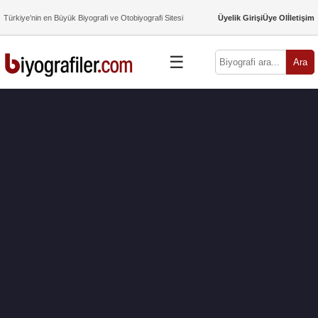
Türkiye’nin en Büyük Biyografi ve Otobiyografi Sitesi
Üyelik Girişi
Üye Ol
İletişim
☰
Ara