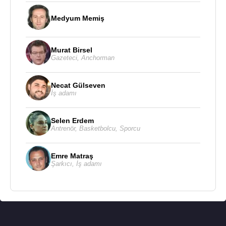
Medyum Memiş
Murat Birsel
Gazeteci
,
Anchorman
Necat Gülseven
İş adamı
Selen Erdem
Antrenör
,
Basketbolcu
,
Sporcu
Emre Matraş
Şarkıcı
,
İş adamı