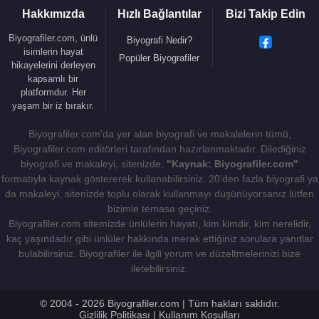
Hakkımızda
Hızlı Bağlantılar
Bizi Takip Edin
Biyografiler.com, ünlü
Biyografi Nedir?
isimlerin hayat
Popüler Biyografiler
hikayelerini derleyen
kapsamlı bir
platformdur. Her
yaşam bir iz bırakır.
Biyografiler.com'da yer alan biyografi ve makalelerin tümü,
Biyografiler.com editörleri tarafından hazırlanmaktadır. Dilediğiniz
biyografi ve makaleyi, sitenizde,
"Kaynak: Biyografiler.com"
formatıyla kaynak göstererek kullanabilirsiniz. 20'den fazla biyografi ya
da makaleyi, sitenizde toplu olarak kullanmayı düşünüyorsanız lütfen
bizimle temasa geçiniz.
Biyografiler.com sitemizde ünlülerin hayatı, kim kimdir, kim nerelidir,
kaç yaşındadır gibi ünlüler hakkında merak ettiğiniz sorulara yanıtlar
bulabilirsiniz. Biyografiler ile ilgili yorum ve düzeltmelerinizi bize
iletebilirsiniz.
© 2004 - 2026 Biyografiler.com | Tüm hakları saklıdır.
Gizlilik Politikası
|
Kullanım Koşulları