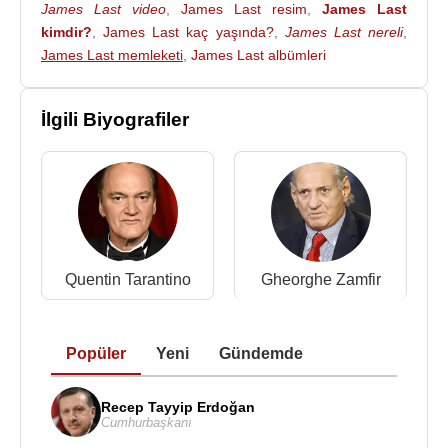
James Last video
,
James Last resim
,
James Last
kimdir?
,
James Last kaç yaşında?
,
James Last nereli
,
James Last memleketi
,
James Last albümleri
İlgili Biyografiler
Quentin Tarantino
Gheorghe Zamfir
Popüler
Yeni
Gündemde
Recep Tayyip Erdoğan
Cumhurbaşkanı