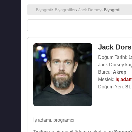
Biyografi
›
Biyografiler
›
Jack Dorsey
› Biyografi
Jack Dors
Doğum Tarihi:
1
Jack Dorsey kaç
Burcu:
Akrep
Meslek:
İş adam
Doğum Yeri:
St.
İş adamı, programcı
Twitter
ve bir mobil ödeme şirketi olan
Square