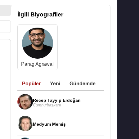
İlgili Biyografiler
Parag Agrawal
Popüler
Yeni
Gündemde
Recep Tayyip Erdoğan
Cumhurbaşkanı
Medyum Memiş