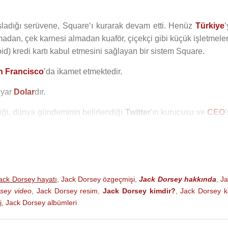
aşladığı serüvene, Square‘ı kurarak devam etti. Henüz
Türkiye
’
dan, çek karnesi almadan kuaför, çiçekçi gibi küçük işletmeler
oid) kredi kartı kabul etmesini sağlayan bir sistem Square.
n Francisco
’da ikamet etmektedir.
lyar
Dolar
dır.
tiği, dünya gündeminin belirlendiği
Twitter
'ın kurucusu ve
CEO
de istifa edip yerini adı sanı duyulmamış genç bir göçmene
Par
ack Dorsey hayatı
,
Jack Dorsey özgeçmişi
,
Jack Dorsey hakkında
,
Ja
sey video
,
Jack Dorsey resim
,
Jack Dorsey kimdir?
,
Jack Dorsey k
i
,
Jack Dorsey albümleri