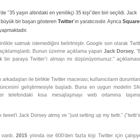
 "35 yaşın altındaki en yenilikçi 35 kişi"den biri seçildi. Jack
 büyük bir başarı gösteren
Twitter
’ın yaratıcısıdır. Ayrıca
Square
 yapmaktadır.
nlikle satmak istemediğini belirtmiştir. Google son olarak Twitt
ı açıklamışlardı. Bunun üzerine açıklama yapan
Jack Dorsey
, 
çük bir paraya Twitter’i almayı mı düşünüyorsunuz.” açıklaması
 arkadaşları ile birlikte Twitter macerası; kullanıcıların durumlar
üşüncesini geliştirmesiyle başladı. Buna en uygun modelin S
r telefondaki kısa mesajlaşmayı web ortamına taşıma
tweet'i Jack Dorsey atmış ve "just setting up my twttr." ("twttr'
ı vardı.
2015
yılında ise 600'den fazla kişi Twitter için çalışıy