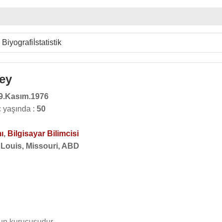
Biyografi
İstatistik
ey
9.Kasım.1976
 yaşında :
50
ı
,
Bilgisayar Bilimcisi
 Louis, Missouri, ABD
'un kurucusudur.