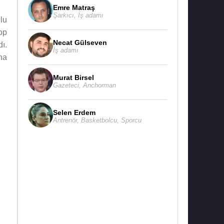
Emre Matraş
Şarkıcı
,
İş adamı
lu
op
Necat Gülseven
ı.
İş adamı
na
Murat Birsel
Gazeteci
,
Anchorman
Selen Erdem
Antrenör
,
Basketbolcu
,
Sporcu