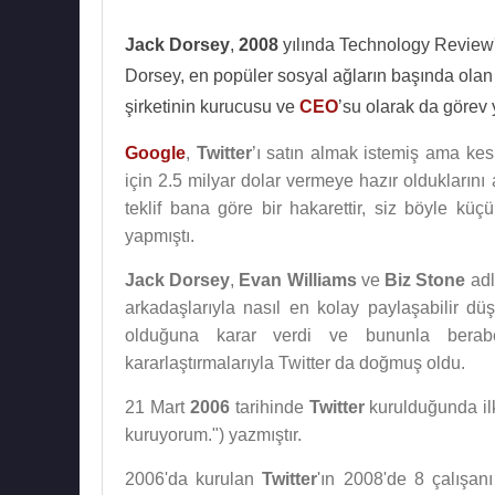
Jack Dorsey
,
2008
yılında Technology Review'de
Dorsey, en popüler sosyal ağların başında olan
şirketinin kurucusu ve
CEO
’su olarak da görev
Google
,
Twitter
’ı satın almak istemiş ama kesi
için 2.5 milyar dolar vermeye hazır oldukların
teklif bana göre bir hakarettir, siz böyle kü
yapmıştı.
Jack Dorsey
,
Evan Williams
ve
Biz Stone
adlı
arkadaşlarıyla nasıl en kolay paylaşabilir d
olduğuna karar verdi ve bununla berabe
kararlaştırmalarıyla Twitter da doğmuş oldu.
21 Mart
2006
tarihinde
Twitter
kurulduğunda ilk 
kuruyorum.") yazmıştır.
2006'da kurulan
Twitter
'ın 2008'de 8 çalışan