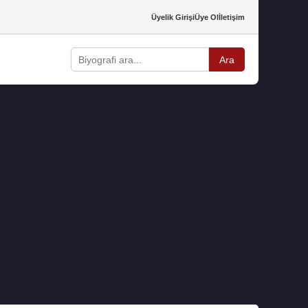
Üyelik Girişi
Üye Ol
İletişim
Ara