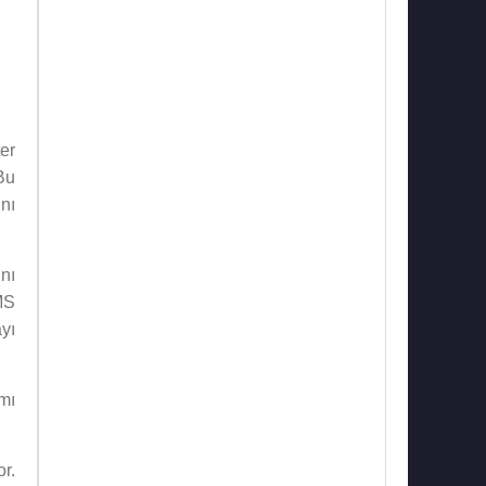
er
“Bu
nı
ını
MS
yı
ımı
or.