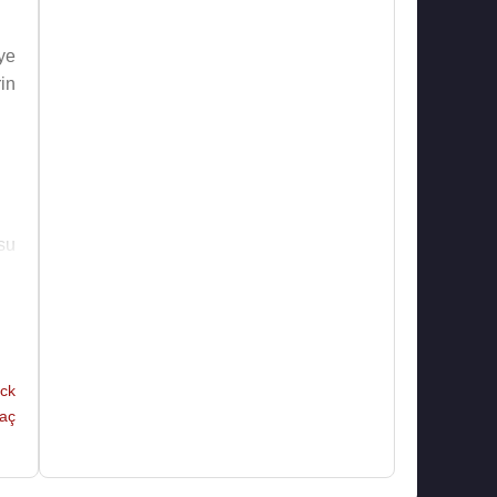
ye
in
'su
ag
ck
aç