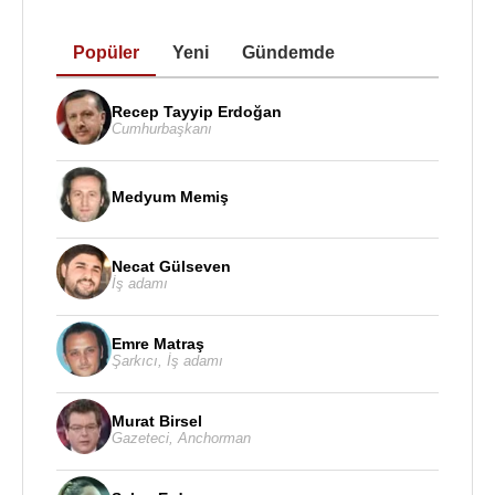
Devir’de çalışmaya başlamadan önce Ticaret
Popüler
Yeni
Gündemde
Bakanlığındaki memuriyetinden istifa etti. 1977-
1979 ve 1981-1982 yılları arasında Yeni Devir’de
gazete yazarlığı yaptı. Yeni Devir’le başlayan yazı
Recep Tayyip Erdoğan
Cumhurbaşkanı
hayatı değişik aralıklarla
Millî Gazete
ve
Yeni Şafak
gazeteleriyle
Gerçek Hayat
dergisinde sürdü.
Medyum Memiş
Fakültede yaptığı siyasal içerikli konuşmalarla
hemen dikkat çeker. Çok geçmeden fikir kulübüne
davet edilir. Önce yönetim kuruluna, ardından genel
Necat Gülseven
İş adamı
sekreterliğe ve asbaşkanlığa getirilir. Sonradan
Dev-Genç olarak anılacak olan Devrimci Gençlik
Emre Matraş
Federasyonları’na dönüşen Fikir Kulüpleri
Şarkıcı
,
İş adamı
Federasyonu’nun kurulmasında etkin rol oynar.
Hatta Fikir Kulüpleri Federasyonu’nun marşını
Murat Birsel
yazar. Aynı siyasi görüşten arkadaşlarıyla birlikte
Gazeteci
,
Anchorman
çıkardıkları Dönüşüm Dergisi’nin hazırlanmasında,
caddelerde satılmasında etkinlik gösterir.