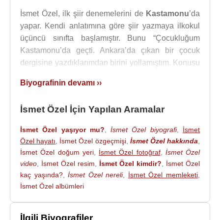
İsmet Özel, ilk şiir denemelerini de
Kastamonu
’da
yapar. Kendi anlatımına göre şiir yazmaya ilkokul
üçüncü sınıfta başlamıştır. Bunu “Çocukluğum
Kastamonu’da geçti. Ankara’da çıkan bir çocuk
dergisine yazdıklarımdan birini yollamıştım. Konusu
kıştı.” şeklinde dile getirir.
Biyografinin devamı ››
Kış
Kış geldi, kar yağdı
İsmet Özel İçin Yapılan Aramalar
Her yere soğuk saldı
İsmet Özel yaşıyor mu?
,
İsmet Özel biyografi
,
İsmet
İki taraf olsak
Özel hayatı
,
İsmet Özel özgeçmişi
,
İsmet Özel hakkında
,
Kar topu oynasak
İsmet Özel doğum yeri
,
İsmet Özel fotoğraf
,
İsmet Özel
Yaz gitti, güz gitti
video
,
İsmet Özel resim
,
İsmet Özel kimdir?
,
İsmet Özel
Yine geldi kış baba
kaç yaşında?
,
İsmet Özel nereli
,
İsmet Özel memleketi
,
İsmet Özel albümleri
İsmet Özel, çocukluk yıllarında
Maksim Gorki
’nin
kitaplarından, Amerikalı yazar
Frank Morrison
Spillane
’in (
Mickey Spillane
) yazdığı "Mike
İlgili Biyografiler