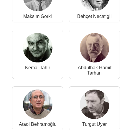
Dili ve Edebiyatı bölümünde okuyan
Ataol
Behramoğlu
’na ulaştırmasını ister.
Maksim Gorki
Behçet Necatigil
Ankara Gazi Lisesi’nden
1962
yılında mezun olur
olmaz Siyasal Bilgiler Fakültesi’ne kayıt yaptırdı.
Birinci ve ikinci sınıfları ikişer yıl okudu. Siyasal
Bilgiler Fakültesi'nden, özel sorunları yüzünden
okulu bitiremeden ayrıldı ve
1967
yılında er olarak
askere gitmek zorunda kaldı. Askerliğini bir onbaşı
olarak
Sivas
,
Konya
,
Elazığ
ve
Muş
’ta
1969
Kemal Tahir
Abdülhak Hamit
yılında tamamladı.
Tarhan
1971-1972 yıllarında,
Hacettepe Üniversitesi
ne
girmeden önce, bir eczanede kalfa olarak çalıştı.
1972
yılında
Hacettepe Üniversitesi
Fransız Dili
ve Edebiyatı Bölümüne girdi.
1977
yılında mezun
oldu.
Ekim 1975 – 18 Nisan 1977 tarihleri arasında
Ataol Behramoğlu
Turgut Uyar
Ticaret Bakanlığı’nda memur olarak çalıştı. Yeni