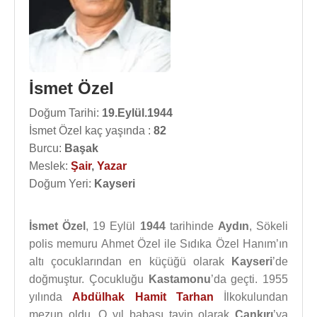
İsmet Özel
Doğum Tarihi:
19.Eylül.1944
İsmet Özel kaç yaşında :
82
Burcu:
Başak
Meslek:
Şair
,
Yazar
Doğum Yeri:
Kayseri
İsmet Özel
, 19 Eylül
1944
tarihinde
Aydın
, Sökeli
polis memuru Ahmet Özel ile Sıdıka Özel Hanım’ın
altı çocuklarından en küçüğü olarak
Kayseri
’de
doğmuştur. Çocukluğu
Kastamonu
’da geçti. 1955
yılında
Abdülhak Hamit Tarhan
İlkokulundan
mezun oldu. O yıl babası tayin olarak
Çankırı
’ya