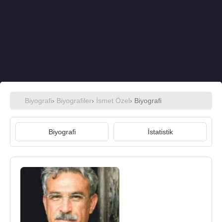
Biyografi
›
Biyografiler
›
İsmet Özel
› Biyografi
Biyografi
İstatistik