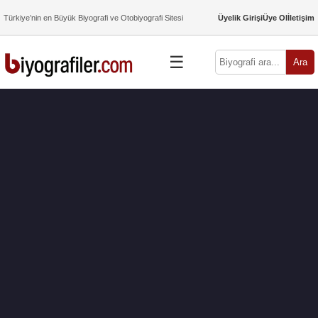
Türkiye’nin en Büyük Biyografi ve Otobiyografi Sitesi
Üyelik Girişi
Üye Ol
İletişim
☰
Ara