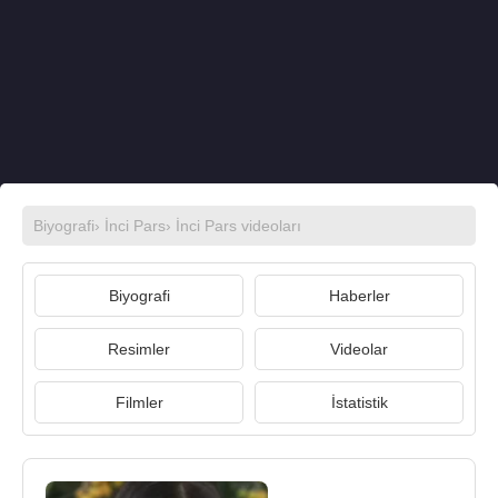
Biyografi
›
İnci Pars
›
İnci Pars videoları
Biyografi
Haberler
Resimler
Videolar
Filmler
İstatistik