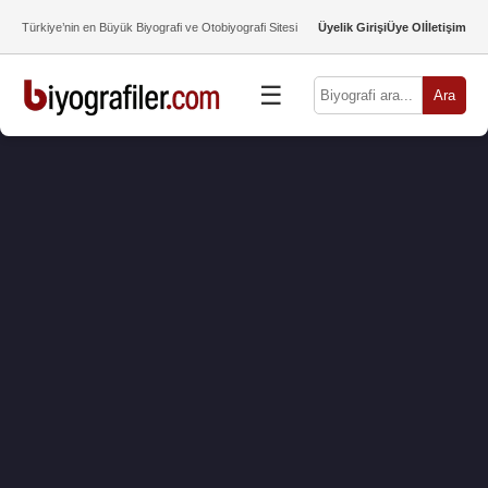
Türkiye’nin en Büyük Biyografi ve Otobiyografi Sitesi
Üyelik Girişi
Üye Ol
İletişim
☰
Ara