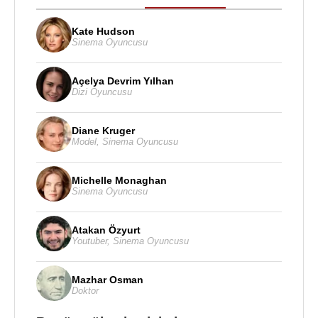
Kate Hudson
Sinema Oyuncusu
Açelya Devrim Yılhan
Dizi Oyuncusu
Diane Kruger
Model
,
Sinema Oyuncusu
Michelle Monaghan
Sinema Oyuncusu
Atakan Özyurt
Youtuber
,
Sinema Oyuncusu
Mazhar Osman
Doktor