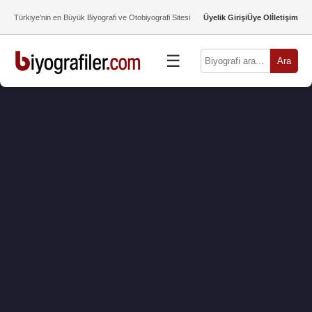
Türkiye’nin en Büyük Biyografi ve Otobiyografi Sitesi
Üyelik Girişi
Üye Ol
İletişim
☰
Ara