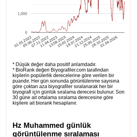
1,000
0
13.09.2023
11.04.2023
07.11.2022
05.06.2022
01.01.2022
01.04.2026
28.10.2025
25.05.2025
21.12.2024
19.07.2024
15.02.2024
* Düşük değer daha positif anlamdadır.
* BioRank değeri Biyografiler.com tarafından
kişilerin popülerlik derecelerine göre verilen bir
puandır. Her gün sonunda görüntülenme sayısına
göre çoktan aza biyografiler sıralanarak her bir
biyografi için günlük sıralama derecesi bulunur. Son
30 güne ait ortalama sıralama derecesine göre
kişilere ait biorank hesaplanır.
Hz Muhammed günlük
görüntülenme sıralaması