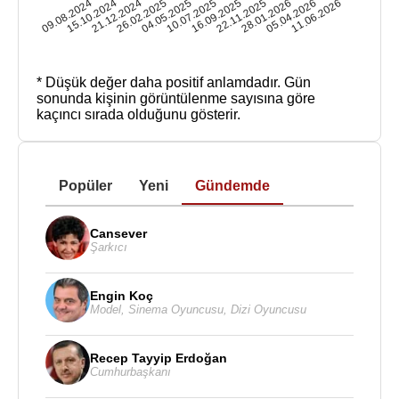
09.08.2024
15.10.2024
21.12.2024
26.02.2025
04.05.2025
10.07.2025
16.09.2025
22.11.2025
28.01.2026
05.04.2026
11.06.2026
* Düşük değer daha positif anlamdadır.
Gün
sonunda kişinin görüntülenme sayısına göre
kaçıncı sırada olduğunu gösterir.
Popüler
Yeni
Gündemde
Cansever
Şarkıcı
Engin Koç
Model
,
Sinema Oyuncusu
,
Dizi Oyuncusu
Recep Tayyip Erdoğan
Cumhurbaşkanı