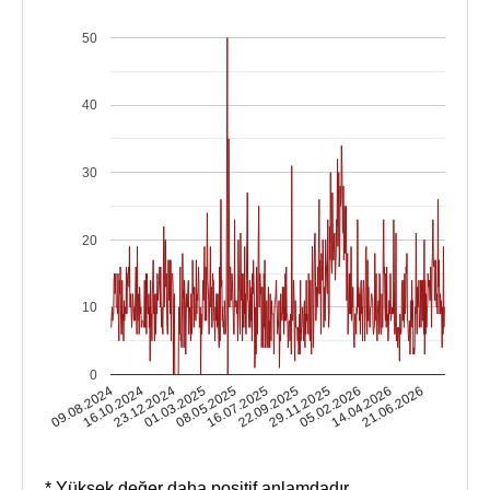
50
40
30
20
10
0
16.10.2024
05.02.2026
16.07.2025
23.12.2024
14.04.2026
22.09.2025
01.03.2025
09.08.2024
21.06.2026
29.11.2025
08.05.2025
* Yüksek değer daha positif anlamdadır.