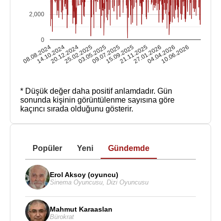
2,000
0
08.08.2024
14.10.2024
20.12.2024
25.02.2025
03.05.2025
09.07.2025
15.09.2025
21.11.2025
27.01.2026
04.04.2026
10.06.2026
* Düşük değer daha positif anlamdadır.
Gün
sonunda kişinin görüntülenme sayısına göre
kaçıncı sırada olduğunu gösterir.
Popüler
Yeni
Gündemde
Erol Aksoy (oyuncu)
Sinema Oyuncusu
,
Dizi Oyuncusu
Mahmut Karaaslan
Bürokrat