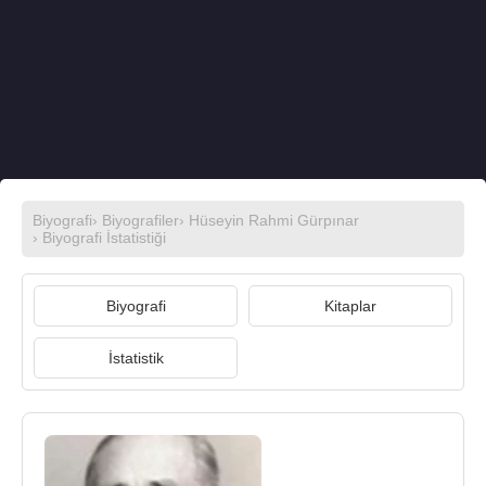
Biyografi
›
Biyografiler
›
Hüseyin Rahmi Gürpınar
› Biyografi İstatistiği
Biyografi
Kitaplar
İstatistik