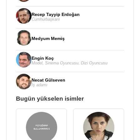
Recep Tayyip Erdoğan
Cumhurbaşkanı
Medyum Memiş
Engin Koç
Model
,
Sinema Oyuncusu
,
Dizi Oyuncusu
Necat Gülseven
İş adamı
Bugün yükselen isimler