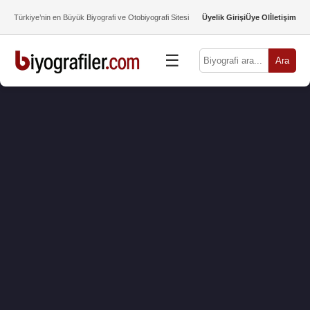
Türkiye’nin en Büyük Biyografi ve Otobiyografi Sitesi
Üyelik Girişi
Üye Ol
İletişim
☰
Ara