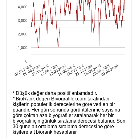
4,000
3,000
2,000
1,000
0
01.01.2022
05.06.2022
07.11.2022
11.04.2023
13.09.2023
15.02.2024
19.07.2024
21.12.2024
25.05.2025
28.10.2025
01.04.2026
* Düşük değer daha positif anlamdadır.
* BioRank değeri Biyografiler.com tarafından
kişilerin popülerlik derecelerine göre verilen bir
puandır. Her gün sonunda görüntülenme sayısına
göre çoktan aza biyografiler sıralanarak her bir
biyografi için günlük sıralama derecesi bulunur. Son
30 güne ait ortalama sıralama derecesine göre
kişilere ait biorank hesaplanır.