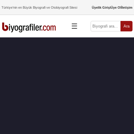
Türkiye’nin en Büyük Biyografi ve Otobiyografi Sitesi
Üyelik Girişi
Üye Ol
İletişim
☰
Ara