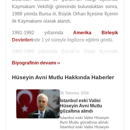
Kaymakam Vekilliği görevinde bulunduktan sonra,
1988 yılında Bursa ili, Büyük Orhan İlçesine İlçenin
ilk Kaymakamı olarak atandı.
1991-1992 yıllarında
Amerika Birleşik
Devletleri
nde 1 yıl süreyle İngilizce eğitimi gördü.
1992-1994 yıllarında Şırnak’ın Silopi İlçesinde
Kaymakamlık, 1994-1997 yıllarında Şırnak Vali
Biyografinin devamı ››
Yardımcılığı, 1997-2002 yıllarında Çanakkale’nin
Eceabat ilçesinde Kaymakamlık görevini yürüttü.
Hüseyin Avni Mutlu Hakkında Haberler
Daha sonra 1 yıl süreyle Çanakkale Vali
Yardımcılığı yaptı. 2003-2005 yılları arasında
26 Temmuz 2016
İstanbul’un Bağcılar ilçesi Kaymakamlığını yürüttü.
İstanbul eski Valisi
2005-2007 yılları arasında 2 yıl süre ile Siirt Valiliği,
Hüseyin Avni Mutlu
2007-2010 yılları arasında 3 yıl süre ile Diyarbakır
gözaltına alındı
Valiliği yapan Hüseyin Avni Mutlu 11 Mayıs 2010
İstanbul eski Valisi Hüseyin
Avni Mutlu gözaltına alındı.
tarih ve 2010/407 sayılı kararname ile İstanbul
İstanbul eski Valisi Hüseyin