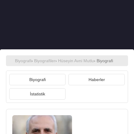
Biyografi
›
Biyografiler
›
Hüseyin Avni Mutlu
› Biyografi
Biyografi
Haberler
İstatistik