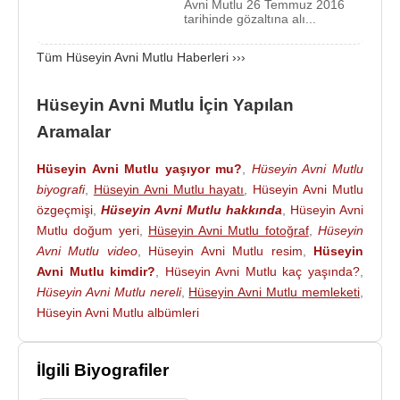
Valiliğine atanmış olup, 31 Mayıs 2010 tarihi
Avni Mutlu 26 Temmuz 2016
tarihinde gözaltına alı...
itibarıyla görevine başlamıştır.
Tüm Hüseyin Avni Mutlu Haberleri ›››
İstanbul Ticaret Üniversitesi Mütevelli Heyeti Onur
Üyesidir.
Hüseyin Avni Mutlu İçin Yapılan
Hüseyin Avni Mutlu, 1985 yılından beri dayısının
Aramalar
kızı Emekli tarih öğretmeni Gül Mutlu ile evli ve
1987 ve 1991 doğumlu iki erkek çocuk babasıdır.
Hüseyin Avni Mutlu yaşıyor mu?
,
Hüseyin Avni Mutlu
biyografi
,
Hüseyin Avni Mutlu hayatı
,
Hüseyin Avni Mutlu
15 Eylül
2014
tarihinde Valiler kararnamesi ile
özgeçmişi
,
Hüseyin Avni Mutlu hakkında
,
Hüseyin Avni
İstanbul
Valiliğinden alınarak Merkez valisi
Mutlu doğum yeri
,
Hüseyin Avni Mutlu fotoğraf
,
Hüseyin
olmuştur.
Avni Mutlu video
,
Hüseyin Avni Mutlu resim
,
Hüseyin
Avni Mutlu kimdir?
,
Hüseyin Avni Mutlu kaç yaşında?
,
15 Temmuz
2016
yapılan darbe girişimi sonrası
Hüseyin Avni Mutlu nereli
,
Hüseyin Avni Mutlu memleketi
,
yürütülen soruşturma kapsamında 26 Temmuz 2016
Hüseyin Avni Mutlu albümleri
tarihinde gözaltına alınan İstanbul eski valisi
Hüseyin Avni Mutlu
'nun da aralarında bulunduğu
İlgili Biyografiler
şüpheliler 4 Ağustos 2016 tarihinde terör örgütü
üyeliği suçundan tutuklama talebiyle nöbetçi