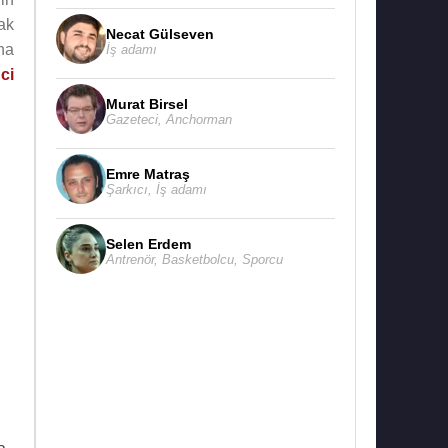
ak
Necat Gülseven
ına
İş adamı
ci
Murat Birsel
Gazeteci
,
Anchorman
Emre Matraş
Şarkıcı
,
İş adamı
Selen Erdem
Antrenör
,
Basketbolcu
,
Sporcu