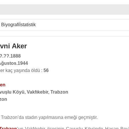
Biyografi
İstatistik
vni Aker
?.??.1888
Ağustos.1944
er kaç yaşında öldü :
56
men
vuşlu Köyü, Vakfıkebir, Trabzon
zon
ve Trabzon’da stadın yapılmasına emeği geçmiştir.
Trabzon
’un Vakfıkebir ilçesinin Çavuşlu Köyünde Hasan Bey'