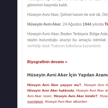
görevinin başında kaldı.
Hüseyin Avni Aker, Şöhret hanım ile evli idi, Ö
Hüseyin Avni Aker
, 24 Ağustos
1944
yılında
T
Hüseyin Avni Aker, Beden Terbiyesi Bölge Asba
stadın bulunduğu araziyi bu amaçla istimlak
verildiği stadı Trabzon futboluna kazandırdı.
Kaynak:Biyografiler.com
Biyografinin devamı ››
Hüseyin Avni Aker İçin Yapılan Aram
Hüseyin Avni Aker yaşıyor mu?
,
Hüseyin Avni A
Hüseyin Avni Aker hakkında
,
Hüseyin Avni Aker d
Avni Aker resim
,
Hüseyin Avni Aker kimdir?
,
Hüse
memleketi
,
Hüseyin Avni Aker albümleri