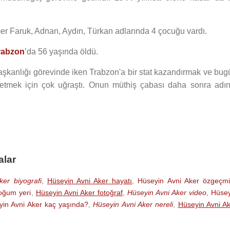
mer Faruk, Adnan, Aydın, Türkan adlarında 4 çocuğu vardı.
rabzon
’da 56 yaşında öldü.
şkanlığı görevinde iken Trabzon'a bir stat kazandırmak ve bug
 etmek için çok uğraştı. Onun müthiş çabası daha sonra adın
alar
ker biyografi
,
Hüseyin Avni Aker hayatı
,
Hüseyin Avni Aker özgeçmi
oğum yeri
,
Hüseyin Avni Aker fotoğraf
,
Hüseyin Avni Aker video
,
Hüsey
yin Avni Aker kaç yaşında?
,
Hüseyin Avni Aker nereli
,
Hüseyin Avni A