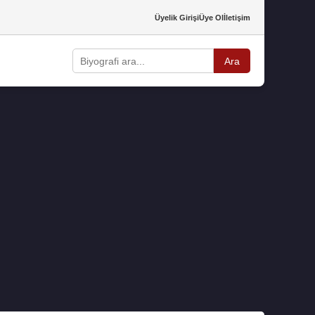
Üyelik Girişi
Üye Ol
İletişim
Ara