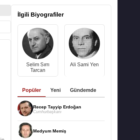
İlgili Biyografiler
Selim Sırrı
Ali Sami Yen
Tarcan
Popüler
Yeni
Gündemde
Recep Tayyip Erdoğan
Cumhurbaşkanı
Medyum Memiş
in