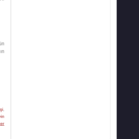
ün
ın
şi
,
in
ker