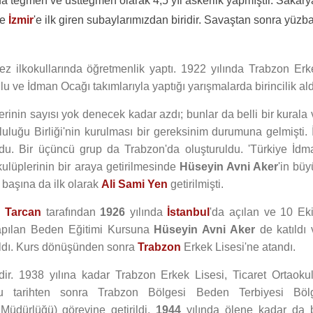
nda teğmen ve üstteğmen olarak 4,5 yıl askerlik yapmıştır. Sakary
ve
İzmir
'e ilk giren subaylarımızdan biridir. Savaştan sonra yüzb
ez ilkokullarında öğretmenlik yaptı. 1922 yılında Trabzon Erk
u ve İdman Ocağı takımlarıyla yaptığı yarışmalarda birincilik ald
rinin sayısı yok denecek kadar azdı; bunlar da belli bir kurala 
uluğu Birliği'nin kurulması bir gereksinim durumuna gelmişti. İ
ldu. Bir üçüncü grup da Trabzon'da oluşturuldu. 'Türkiye İdm
ulüplerinin bir araya getirilmesinde
Hüseyin Avni Aker
'in büy
 başına da ilk olarak
Ali Sami Yen
getirilmişti.
ı Tarcan
tarafından
1926
yılında
İstanbul
'da açılan ve 10 Ek
yapılan Beden Eğitimi Kursuna
Hüseyin Avni Aker
de katıldı 
aldı. Kurs dönüşünden sonra
Trabzon
Erkek Lisesi'ne atandı.
dir. 1938 yılına kadar Trabzon Erkek Lisesi, Ticaret Ortaokul
u tarihten sonra Trabzon Bölgesi Beden Terbiyesi Böl
 Müdürlüğü) görevine getirildi.
1944
yılında ölene kadar da 