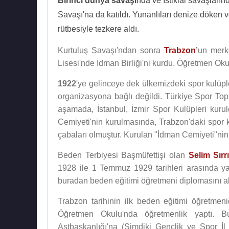
Birinci dünya savaşı
nda ve İstiklâl savaşları
Savaşı'na da katıldı. Yunanlıları denize döken 
rütbesiyle tezkere aldı.
Kurtuluş Savaşı'ndan sonra
Trabzon
’un merk
Lisesi'nde İdman Birliği'ni kurdu. Öğretmen Okul
1922
'ye gelinceye dek ülkemizdeki spor kulüple
organizasyona bağlı değildi. Türkiye Spor Topl
aşamada, İstanbul, İzmir Spor Kulüpleri kuru
Cemiyeti'nin kurulmasında, Trabzon'daki spor k
çabaları olmuştur. Kurulan "İdman Cemiyeti"nin
Beden Terbiyesi Başmüfettişi olan
Selim Sırr
1928 ile 1 Temmuz 1929 tarihleri arasında 
buradan beden eğitimi öğretmeni diplomasını 
Trabzon tarihinin ilk beden eğitimi öğretmeni
Öğretmen Okulu'nda öğretmenlik yaptı. B
Astbaşkanlığı'na (Şimdiki Gençlik ve Spor İl