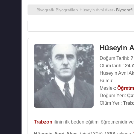
Biyografi
›
Biyografiler
›
Hüseyin Avni Aker
› Biyografi
Hüseyin A
Doğum Tarihi:
?
Ölüm tarihi:
24.
Hüseyin Avni Ak
Burcu:
Meslek:
Öğret
Doğum Yeri:
Ça
Ölüm Yeri:
Trab
Trabzon
ilinin ilk beden eğitimi öğretmenidir 
Hüseyin Avni Aker
, (hicri1305)
1888
yılında