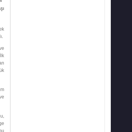
a
aşı
ek
ı.
ve
lk
an
ük
im
ve
u,
ge
bu