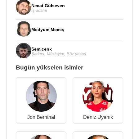
Necat Gülseven
İş adamı
Medyum Memiş
Semicenk
Şarkıcı
,
Müzisyen
,
Söz yazarı
Bugün yükselen isimler
Jon Bernthal
Deniz Uyanık