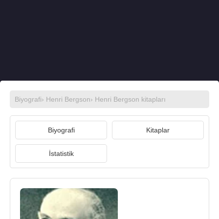
Biyografi
›
Henri Bergson
›
Henri Bergson kitapları
Biyografi
Kitaplar
İstatistik