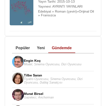
Yayın Tarihi: 2015-10-13
Yayınevi: AYRINTI YAYINLARI
Edebiyat » Roman (çeviri)»Orijinal Dil
» Fransızca
Popüler
Yeni
Gündemde
Engin Koç
Model
,
Sinema Oyuncusu
,
Dizi Oyuncusu
Tilbe Saran
Tiyatro Oyuncusu
,
Sinema Oyuncusu
,
Dizi
Oyuncusu
,
Dublaj Sanatçısı
Murat Birsel
Gazeteci
,
Anchorman