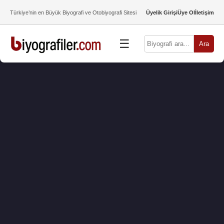
Türkiye’nin en Büyük Biyografi ve Otobiyografi Sitesi
Üyelik Girişi
Üye Ol
İletişim
☰
Ara