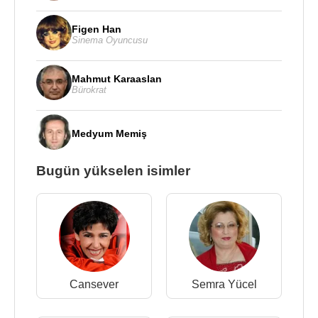
Figen Han
Sinema Oyuncusu
Mahmut Karaaslan
Bürokrat
Medyum Memiş
Bugün yükselen isimler
Cansever
Semra Yücel