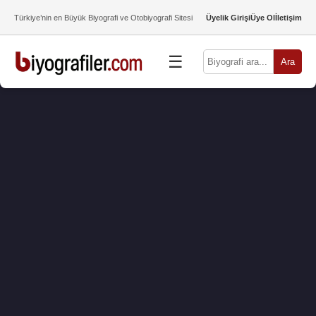
Türkiye’nin en Büyük Biyografi ve Otobiyografi Sitesi
Üyelik Girişi
Üye Ol
İletişim
☰
Ara