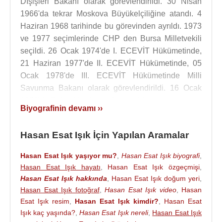
Dışişleri Bakanı olarak görevlendirildi. 30 Nisan
1966'da tekrar Moskova Büyükelçiliğine atandı. 4
Haziran 1968 tarihinde bu görevinden ayrıldı. 1973
ve 1977 seçimlerinde CHP den Bursa Milletvekili
seçildi. 26 Ocak 1974'de I. ECEVİT Hükümetinde,
21 Haziran 1977'de II. ECEVİT Hükümetinde, 05
Ocak 1978'de III. ECEVİT Hükümetinde Milli
Savunma Bakanı olarak görevlendirildi. 16 Ocak
1979'da Bakanlık görevinden ayrıldı.
Biyografinin devamı ››
2 Temmuz 1989 tarihinde vefat etti.
Hasan Esat Işık İçin Yapılan Aramalar
Kaynak:Biyografiler.com
Hasan Esat Işık yaşıyor mu?
,
Hasan Esat Işık biyografi
,
Hasan Esat Işık hayatı
,
Hasan Esat Işık özgeçmişi
,
Hasan Esat Işık hakkında
,
Hasan Esat Işık doğum yeri
,
Hasan Esat Işık fotoğraf
,
Hasan Esat Işık video
,
Hasan
Esat Işık resim
,
Hasan Esat Işık kimdir?
,
Hasan Esat
Işık kaç yaşında?
,
Hasan Esat Işık nereli
,
Hasan Esat Işık