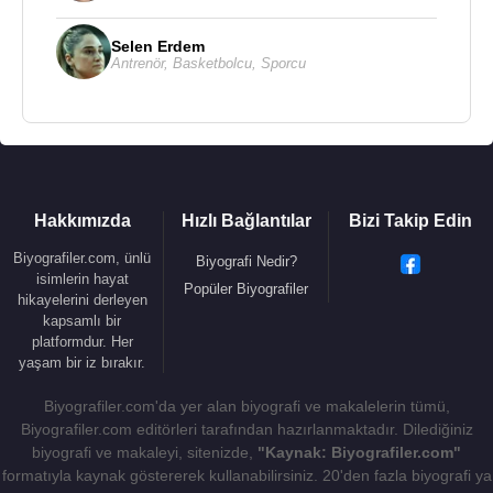
Selen Erdem
Antrenör
,
Basketbolcu
,
Sporcu
Hakkımızda
Hızlı Bağlantılar
Bizi Takip Edin
Biyografiler.com, ünlü
Biyografi Nedir?
isimlerin hayat
Popüler Biyografiler
hikayelerini derleyen
kapsamlı bir
platformdur. Her
yaşam bir iz bırakır.
Biyografiler.com'da yer alan biyografi ve makalelerin tümü,
Biyografiler.com editörleri tarafından hazırlanmaktadır. Dilediğiniz
biyografi ve makaleyi, sitenizde,
"Kaynak: Biyografiler.com"
formatıyla kaynak göstererek kullanabilirsiniz. 20'den fazla biyografi ya