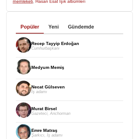
memleketi
,
Hasan Esat Işık albümleri
Popüler
Yeni
Gündemde
Recep Tayyip Erdoğan
Cumhurbaşkanı
Medyum Memiş
Necat Gülseven
İş adamı
Murat Birsel
Gazeteci
,
Anchorman
Emre Matraş
Şarkıcı
,
İş adamı