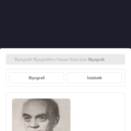
Biyografi
›
Biyografiler
›
Hasan Esat Işık
› Biyografi
Biyografi
İstatistik