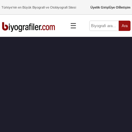
Türkiye’nin en Büyük Biyografi ve Otobiyografi Sitesi
Üyelik Girişi
Üye Ol
İletişim
☰
Ara