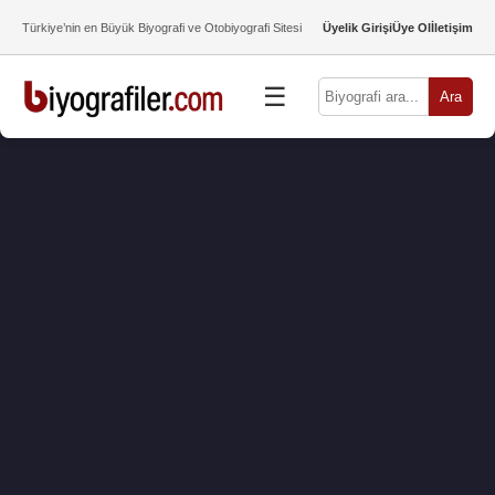
Türkiye’nin en Büyük Biyografi ve Otobiyografi Sitesi
Üyelik Girişi
Üye Ol
İletişim
☰
Ara