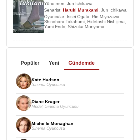
Yönetmen:
Jun Ichikawa
Senarist:
Haruki Murakami
,
Jun Ichikawa
Oyuncular:
Issei Ogata
,
Rie Miyazawa
,
Shinohara Takahumi
,
Hidetoshi Nishijima
,
Yumi Endo
,
Shizuka Moriyama
Popüler
Yeni
Gündemde
Kate Hudson
Sinema Oyuncusu
Diane Kruger
Model
,
Sinema Oyuncusu
Michelle Monaghan
Sinema Oyuncusu