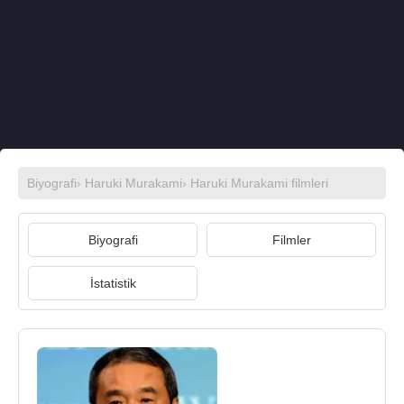
Biyografi
›
Haruki Murakami
›
Haruki Murakami filmleri
Biyografi
Filmler
İstatistik