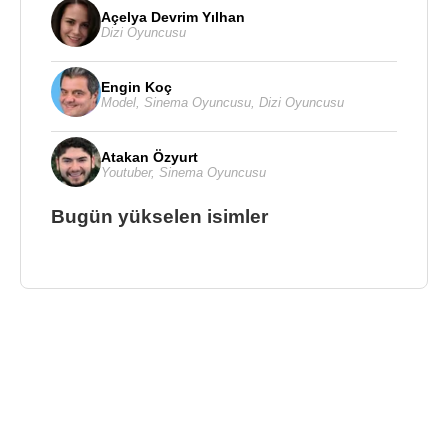
Açelya Devrim Yılhan
Dizi Oyuncusu
Engin Koç
Model
,
Sinema Oyuncusu
,
Dizi Oyuncusu
Atakan Özyurt
Youtuber
,
Sinema Oyuncusu
Bugün yükselen isimler