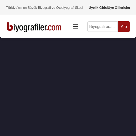
Türkiye’nin en Büyük Biyografi ve Otobiyografi Sitesi
Üyelik Girişi
Üye Ol
İletişim
☰
Ara