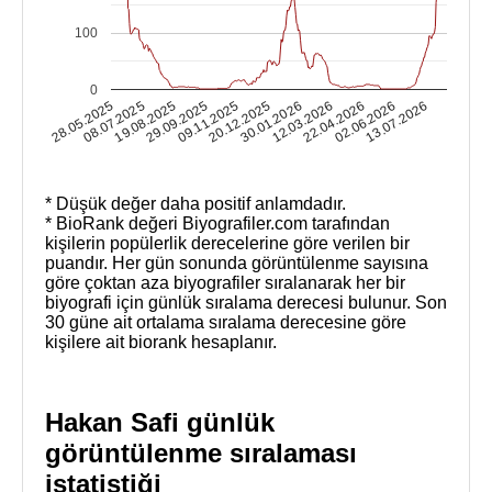
100
0
08.07.2025
30.01.2026
09.11.2025
02.06.2026
12.03.2026
19.08.2025
13.07.2026
20.12.2025
28.05.2025
22.04.2026
29.09.2025
* Düşük değer daha positif anlamdadır.
* BioRank değeri Biyografiler.com tarafından
kişilerin popülerlik derecelerine göre verilen bir
puandır. Her gün sonunda görüntülenme sayısına
göre çoktan aza biyografiler sıralanarak her bir
biyografi için günlük sıralama derecesi bulunur. Son
30 güne ait ortalama sıralama derecesine göre
kişilere ait biorank hesaplanır.
Hakan Safi günlük
görüntülenme sıralaması
istatistiği