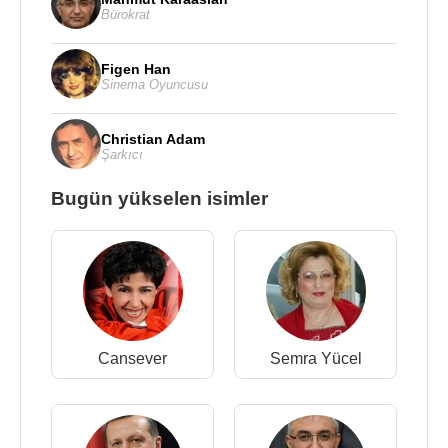
Bürokrat
Figen Han
Sinema Oyuncusu
Christian Adam
Şarkıcı
Bugün yükselen isimler
Cansever
Semra Yücel