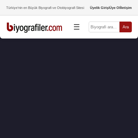
Türkiye’nin en Büyük Biyografi ve Otobiyografi Sitesi
Üyelik Girişi
Üye Ol
İletişim
☰
Ara