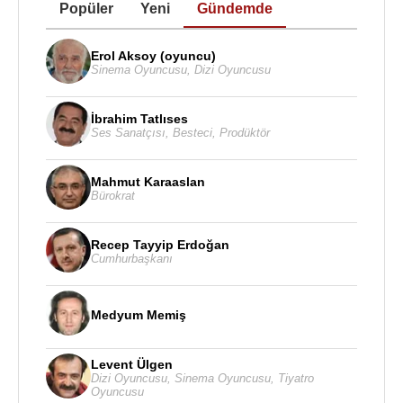
Popüler
Yeni
Gündemde
Erol Aksoy (oyuncu)
Sinema Oyuncusu
,
Dizi Oyuncusu
İbrahim Tatlıses
Ses Sanatçısı
,
Besteci
,
Prodüktör
Mahmut Karaaslan
Bürokrat
Recep Tayyip Erdoğan
Cumhurbaşkanı
Medyum Memiş
Levent Ülgen
Dizi Oyuncusu
,
Sinema Oyuncusu
,
Tiyatro
Oyuncusu