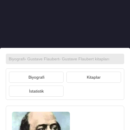
Biyografi
›
Gustave Flaubert
›
Gustave Flaubert kitapları
Biyografi
Kitaplar
İstatistik