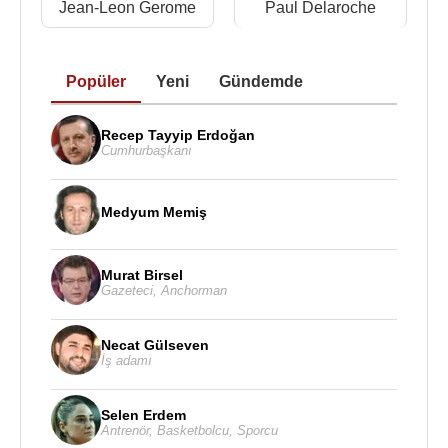
Merle
,
Jules Lefebvre
,
Adolphe Bouguereau
adlı
Jean-Leon Gerome
Paul Delaroche
ressamlardan etkilendi. Ve Gustave Boulanger’den
etkilenen ressamlar arasında Türk ressam
Osman
Hamdi Bey
de vardır.
Popüler
Yeni
Gündemde
Gustave Boulanger'in bir
Recep Tayyip Erdoğan
tablosu
Cumhurbaşkanı
Kaynak:Biyografiler.com
Medyum Memiş
Murat Birsel
Gazeteci
,
Anchorman
Necat Gülseven
İş adamı
Selen Erdem
Antrenör
,
Basketbolcu
,
Sporcu