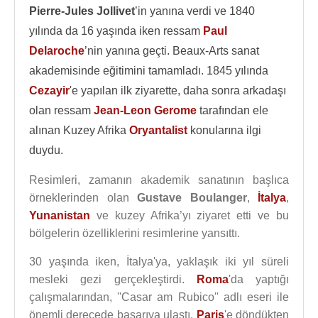
Pierre-Jules Jollivet
’in yanına verdi ve 1840
yılında da 16 yaşında iken ressam
Paul
Delaroche
’nin yanına geçti. Beaux-Arts sanat
akademisinde eğitimini tamamladı. 1845 yılında
Cezayir
'e yapılan ilk ziyarette, daha sonra arkadaşı
olan ressam
Jean-Leon Gerome
tarafından ele
alınan Kuzey Afrika
Oryantalist
konularına ilgi
duydu.
Resimleri, zamanın akademik sanatının başlıca
örneklerinden olan
Gustave Boulanger
,
İtalya
,
Yunanistan
ve kuzey Afrika’yı ziyaret etti ve bu
bölgelerin özelliklerini resimlerine yansıttı.
30 yaşında iken, İtalya'ya, yaklaşık iki yıl süreli
mesleki gezi gerçekleştirdi.
Roma
'da yaptığı
çalışmalarından, ''Casar am Rubico'' adlı eseri ile
önemli derecede başarıya ulaştı.
Paris
'e döndükten