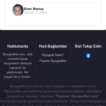
Emre Matraş
Şarkıcı
,
İş adamı
Hakkımızda
Hızlı Bağlantılar
Bizi Takip Edin
Biyografiler.com, ünlü
Biyografi Nedir?
isimlerin hayat
Popüler Biyografiler
hikayelerini derleyen
kapsamlı bir
platformdur. Her
yaşam bir iz bırakır.
Biyografiler.com'da yer alan biyografi ve makalelerin tümü,
Biyografiler.com editörleri tarafından hazırlanmaktadır. Dilediğiniz
biyografi ve makaleyi, sitenizde,
"Kaynak: Biyografiler.com"
formatıyla kaynak göstererek kullanabilirsiniz. 20'den fazla biyografi ya