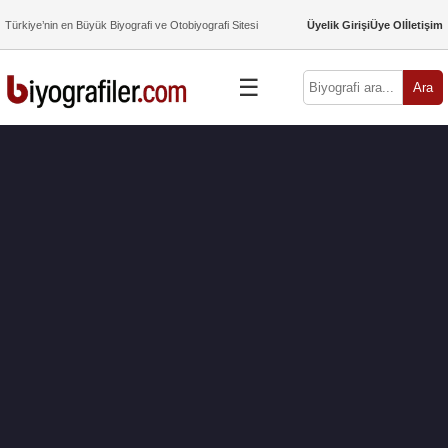
Türkiye’nin en Büyük Biyografi ve Otobiyografi Sitesi
Üyelik Girişi
Üye Ol
İletişim
☰
Ara