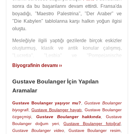
sonra da bu başarılarını devam ettirdi. Fransa'da
boyadığı, ''Maestro Palestrina'', ''Der Araber'' ve
''Die Kabylen'' tablolarına karşı halkın yoğun ilgisi
oluştu.
Mesleğiyle ilgili yaptığı gezilerde birçok eskizler
oluşturmuş, klasik ve antik konular çalışmış,
''Lucretia'', ''Lesbia'' ve ''Pompejanische
Kranzehandlerin'' isimli eserleriyle, mesleğinde
Biyografinin devamı ››
zirveye ulaşmıştır.
Gustave Boulanger İçin Yapılan
1871 yılında 67 x 47 cm ebatlarında “Clarence
Rodolphe Reception Of An Emir” adlı tablosunu
Aramalar
yaptı.
Gustave Boulanger yaşıyor mu?
,
Gustave Boulanger
biyografi
,
Gustave Boulanger hayatı
,
Gustave Boulanger
özgeçmişi
,
Gustave Boulanger hakkında
,
Gustave
Boulanger doğum yeri
,
Gustave Boulanger fotoğraf
,
Clarence Rodolphe Reception
Gustave Boulanger video
,
Gustave Boulanger resim
,