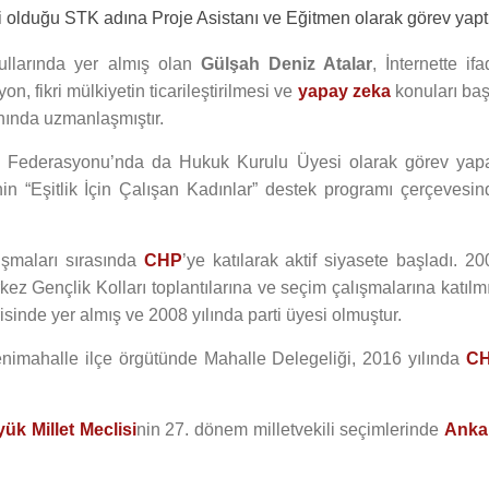
 olduğu STK adına Proje Asistanı ve Eğitmen olarak görev yaptı
rullarında yer almış olan
Gülşah Deniz Atalar
, İnternette if
yon, fikri mülkiyetin ticarileştirilmesi ve
yapay zeka
konuları baş
anında uzmanlaşmıştır.
bol Federasyonu’nda da Hukuk Kurulu Üyesi olarak görev yap
nin “Eşitlik İçin Çalışan Kadınlar” destek programı çerçevesin
ışmaları sırasında
CHP
’ye katılarak aktif siyasete başladı. 20
z Gençlik Kolları toplantılarına ve seçim çalışmalarına katılmı
isinde yer almış ve 2008 yılında parti üyesi olmuştur.
nimahalle ilçe örgütünde Mahalle Delegeliği, 2016 yılında
C
ük Millet Meclisi
nin 27. dönem milletvekili seçimlerinde
Anka