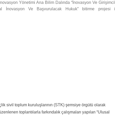
ve İnovasyon Yönetimi Ana Bilim Dalında “İnovasyon Ve Girişimcil
al İnovasyon Ve Başvurulacak Hukuk” bitirme projesi i
lik sivil toplum kuruluşlarının (STK) şemsiye örgütü olarak
nlenen toplantılarla farkındalık çalışmaları yapılan “Ulusal