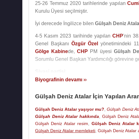
25-26 Temmuz 2020 tarihlerinde yapılan
Cumh
Kurulu Üyesi seçilmiştir.
İyi derecede İngilizce bilen
Gülşah Deniz Atala
4-5 Kasım 2023 tarihinde yapılan
CHP
'nin 3
Genel Başkanı
Özgür Özel
yönetimindeki 11 
Gölge Kabine
de,
CHP
PM üyesi
Gülşah De
Sorumlu Genel Başkan Yardımcılığı görevine get
Siyasi partisi
:
Cumhuriyet Halk Partisi
(
CHP
)
Biyografinin devamı ››
Kaynak:Biyografiler.com
Gülşah Deniz Atalar İçin Yapılan Ara
Gülşah Deniz Atalar yaşıyor mu?
,
Gülşah Deniz Ata
Gülşah Deniz Atalar hakkında
,
Gülşah Deniz Atal
Gülşah Deniz Atalar resim
,
Gülşah Deniz Atalar k
Gülşah Deniz Atalar memleketi
,
Gülşah Deniz Atalar 