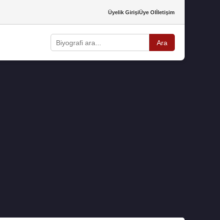
Üyelik Girişi
Üye Ol
İletişim
Ara