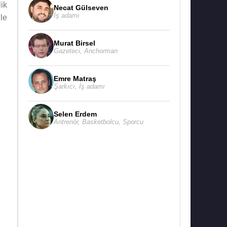
ik
Necat Gülseven
İş adamı
le
Murat Birsel
Gazeteci
,
Anchorman
Emre Matraş
Şarkıcı
,
İş adamı
Selen Erdem
Antrenör
,
Basketbolcu
,
Sporcu