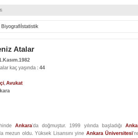
fi
Biyografi
İstatistik
niz Atalar
1.Kasım.1982
alar kaç yaşında :
44
çi
,
Avukat
kara
ihinde
Ankara
'da doğmuştur. 1999 yılında başladığı
Anka
da mezun oldu. Yüksek Lisansını yine
Ankara Üniversitesi
’n