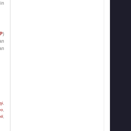
in
P
)
an
an
şi
,
eo
,
li
,