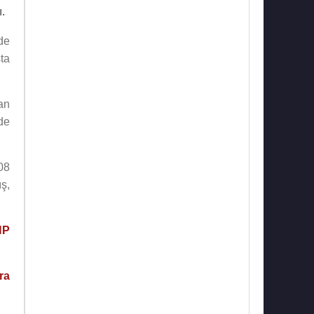
.
ade
ta
an
de
08
ş,
HP
ra