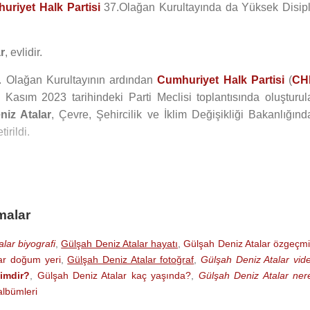
uriyet Halk Partisi
37.Olağan Kurultayında da Yüksek Disipl
r
, evlidir.
8. Olağan Kurultayının ardından
Cumhuriyet Halk Partisi
(
CH
Kasım 2023 tarihindeki Parti Meclisi toplantısında oluşturul
niz Atalar
, Çevre, Şehircilik ve İklim Değişikliği Bakanlığınd
irildi.
malar
lar biyografi
,
Gülşah Deniz Atalar hayatı
,
Gülşah Deniz Atalar özgeçmi
ar doğum yeri
,
Gülşah Deniz Atalar fotoğraf
,
Gülşah Deniz Atalar vid
imdir?
,
Gülşah Deniz Atalar kaç yaşında?
,
Gülşah Deniz Atalar nere
albümleri