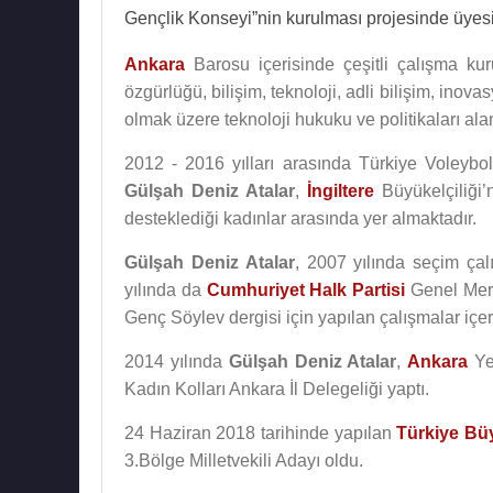
Gençlik Konseyi”nin kurulması projesinde üyesi
Ankara
Barosu içerisinde çeşitli çalışma ku
özgürlüğü, bilişim, teknoloji, adli bilişim, inovas
olmak üzere teknoloji hukuku ve politikaları al
2012 - 2016 yılları arasında Türkiye Voley
Gülşah Deniz Atalar
,
İngiltere
Büyükelçiliği’
desteklediği kadınlar arasında yer almaktadır.
Gülşah Deniz Atalar
, 2007 yılında seçim çal
yılında da
Cumhuriyet Halk Partisi
Genel Merke
Genç Söylev dergisi için yapılan çalışmalar içer
2014 yılında
Gülşah Deniz Atalar
,
Ankara
Ye
Kadın Kolları Ankara İl Delegeliği yaptı.
24 Haziran 2018 tarihinde yapılan
Türkiye Büy
3.Bölge Milletvekili Adayı oldu.