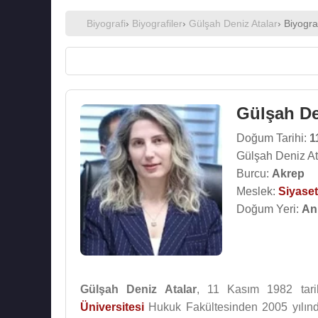
Biyografi
›
Biyografiler
›
Gülşah Deniz Atalar
› Biyogra
Gülşah De
Doğum Tarihi:
1
Gülşah Deniz At
Burcu:
Akrep
Meslek:
Siyaset
Doğum Yeri:
An
Gülşah Deniz Atalar
, 11 Kasım 1982 tar
Üniversitesi
Hukuk Fakültesinden 2005 yılın