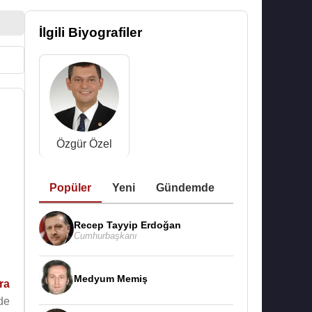
İlgili Biyografiler
Özgür Özel
Popüler
Yeni
Gündemde
Recep Tayyip Erdoğan
Cumhurbaşkanı
Medyum Memiş
ra
de