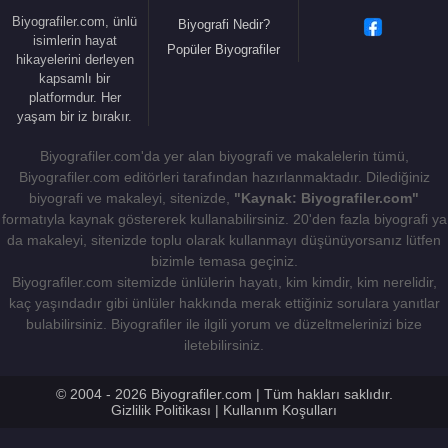
arkadaşları, “
Epikür
osçuluk” suçlamasıyla
Biyografiler.com, ünlü
Biyografi Nedir?
Engizisyon
tarafından cezalandırılmıştı.
isimlerin hayat
Popüler Biyografiler
hikayelerini derleyen
Kıta rasyonalizminin hâkim olduğu sonraki yüzyıl
kapsamlı bir
platformdur. Her
boyunca değeri bilinemedi. Birçok kesim tarafından
yaşam bir iz bırakır.
deli olarak görüldü. Vico’nun eseri fazlasıyla kişisel
bir nitelik taşıyordu ve bu da 17. yüzyıl başlarında
Biyografiler.com'da yer alan biyografi ve makalelerin tümü,
kabul görmesini zorlaştıran bir etkendi. Çok okuyan
Biyografiler.com editörleri tarafından hazırlanmaktadır. Dilediğiniz
biyografi ve makaleyi, sitenizde,
"Kaynak: Biyografiler.com"
biri olmasına rağmen, onun birincil kaynağı
formatıyla kaynak göstererek kullanabilirsiniz. 20'den fazla biyografi ya
okudukları değil yaşadığı deneyimlerdi. Bütün
da makaleyi, sitenizde toplu olarak kullanmayı düşünüyorsanız lütfen
mesele o dönemlerde kişisel deneyimlerin pek ilgi
bizimle temasa geçiniz.
uyandırmaması idi. Yaklaşık 1790-1810 yılları
Biyografiler.com sitemizde ünlülerin hayatı, kim kimdir, kim nerelidir,
arasında Vico, Alman romantikleri tarafından
kaç yaşındadır gibi ünlüler hakkında merak ettiğiniz sorulara yanıtlar
bulabilirsiniz. Biyografiler ile ilgili yorum ve düzeltmelerinizi bize
keşfedildi. Daha sonra Fransız tarihçi
Jules
iletebilirsiniz.
Michelet
1824’ te “Yeni Bilim’in” kısaltılmış bir
çevirisini yayımladı.
© 2004 - 2026 Biyografiler.com | Tüm hakları saklıdır.
Gizlilik Politikası
|
Kullanım Koşulları
Yoksul ve okuma yazması olmayan bir kadınla
1699 yılında kurduğu mutlu evlilikten dört çocuğu