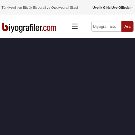
Türkiye’nin en Büyük Biyografi ve Otobiyografi Sitesi
Üyelik Girişi
Üye Ol
İletişim
☰
Ara