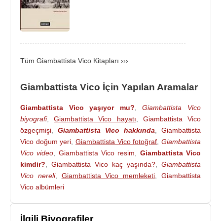
doğruluğu, kesinliği, açık seçik düşüncelerde değil
de, etkinlikte, insan varlıkları tarafından yaratılmış,
gerçekleştirilmiş olanda aramıştır. Vico'ya göre,
tarih, insanların eseridir.
Tüm Giambattista Vico Kitapları ›››
Özellikle
Descartes
'ın meşhur Cogito Ergo Sum
düşüncesini reddetti. Vico bu düşüncenin
Giambattista Vico İçin Yapılan Aramalar
matematiğe dayandığını matematiği ise insanın
yaptığı bir şey olduğunu düşünüyordu. Vico ortaya
Giambattista Vico yaşıyor mu?
,
Giambattista Vico
yepyeni bir ilke koydu: Verum Factum (gerçek olan
biyografi
,
Giambattista Vico hayatı
,
Giambattista Vico
yapılandır)
özgeçmişi
,
Giambattista Vico hakkında
,
Giambattista
Vico doğum yeri
,
Giambattista Vico fotoğraf
,
Giambattista
Descartes
’ın akılcılığını sorgulayan Vico, bilgi için
Vico video
,
Giambattista Vico resim
,
Giambattista Vico
kendi dışında bir yere değil, kendi içine baktı.
kimdir?
,
Giambattista Vico kaç yaşında?
,
Giambattista
“sahici olan ile yapma olan birdir” diye yazıyordu.
Vico nereli
,
Giambattista Vico memleketi
,
Giambattista
Evet, matematik “sahici”idi. Fakat bunun tek nedeni,
Vico albümleri
insanlar tarafından yaratılmış olmasıydı. İnsanın
dışında, boşlukta, kendi başına bir varlığı yoktu. Bu
İlgili Biyografiler