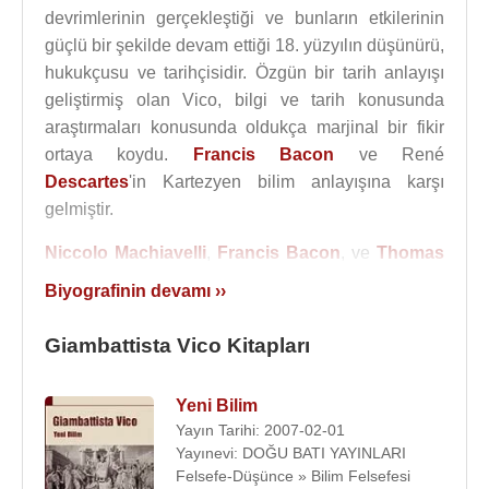
devrimlerinin gerçekleştiği ve bunların etkilerinin
güçlü bir şekilde devam ettiği 18. yüzyılın düşünürü,
hukukçusu ve tarihçisidir. Özgün bir tarih anlayışı
geliştirmiş olan Vico, bilgi ve tarih konusunda
araştırmaları konusunda oldukça marjinal bir fikir
ortaya koydu.
Francis Bacon
ve René
Descartes
'in Kartezyen bilim anlayışına karşı
gelmiştir.
Niccolo Machiavelli
,
Francis Bacon
, ve
Thomas
Hobbes
’dan etkilenen, ama tutarsız bulduğu
Biyografinin devamı ››
Descartes
’a karşı çıkan Vico, öncelikle toplumun
kökenine ve dile ilgi duyuyordu. Belki de her
Giambattista Vico Kitapları
şeyden önemli yanı, kendini inceleyerek insanlığa
ilişkin incelemelerin öncüsü olmasıydı.
Yeni Bilim
Yayın Tarihi: 2007-02-01
Başta René
Descartes
'tan etkilenen Giambattista
Yayınevi: DOĞU BATI YAYINLARI
Vico, sonraları
Descartes
'in tarihe açık ve seçik
Felsefe-Düşünce » Bilim Felsefesi
düşüncelerle yaklaşma tavrına karşı çıkmış ve