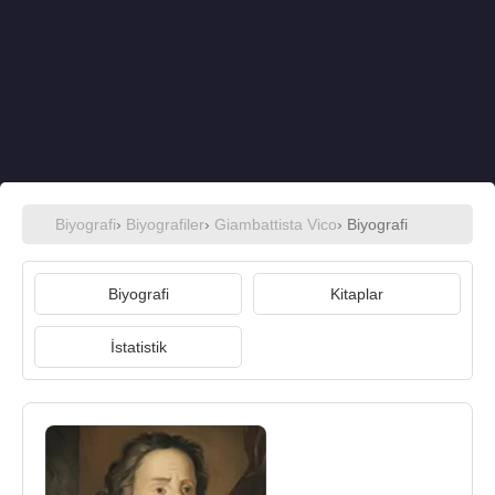
Biyografi
›
Biyografiler
›
Giambattista Vico
› Biyografi
Biyografi
Kitaplar
İstatistik