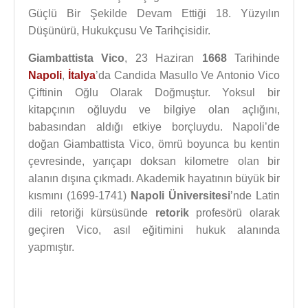
Güçlü Bir Şekilde Devam Ettiği 18. Yüzyılın
Düşünürü, Hukukçusu Ve Tarihçisidir.
Giambattista Vico
, 23 Haziran
1668
Tarihinde
Napoli
,
İtalya
’da Candida Masullo Ve Antonio Vico
Çiftinin Oğlu Olarak Doğmuştur. Yoksul bir
kitapçının oğluydu ve bilgiye olan açlığını,
babasından aldığı etkiye borçluydu. Napoli’de
doğan Giambattista Vico, ömrü boyunca bu kentin
çevresinde, yarıçapı doksan kilometre olan bir
alanın dışına çıkmadı. Akademik hayatının büyük bir
kısmını (1699-1741)
Napoli Üniversitesi
’nde Latin
dili retoriği kürsüsünde
retorik
profesörü olarak
geçiren Vico, asıl eğitimini hukuk alanında
yapmıştır.