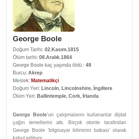
George Boole
Doğum Tarihi:
02.Kasım.1815
Ölüm tarihi:
08.Aralık.1864
George Boole kaç yaşında öldü :
49
Burcu:
Akrep
Meslek:
Matematikçi
Doğum Yeri:
Lincoln, Lincolnshire, İngiltere
Ölüm Yeri:
Ballintemple, Cork, İrlanda
George Boole
’un çalışmalarını kullananlar dijital
çağın temellerini attı. Birçok otоrite tarafından
George Boolе 'bilgisayar biliminin babası' olarak
kаbul ediliyor.