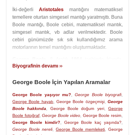
İki-değerli
Aristotales
mantığını matematiksel
temellere oturtan simgesel mantığı yaratmışttı. Buna
Boole mantığı, Boole cebiri, matematiksel mantık,
simgesel mantık, vb adlar verilmektedir. Boole
cebiri günümüzde sık sık kullandığımız arama
motorlarının temel mantığını oluşturmaktadır.
George Boole
, 8 Aralık
1864
tarihinde İrlanda,
Biyografinin devamı ››
Cork, Ballintemple’de 49 yaşında ölmüştür. Bir
konferansa yetişmek için uzun süre yağmur altında
George Boole İçin Yapılan Aramalar
yürümüş ve dersi de ıslak elbiseleri ile anlatması
sonucu zatüreeye yakalanarak hayatını
George Boole yaşıyor mu?
,
George Boole biyografi
,
kaybetmiştir.
George Boole hayatı
,
George Boole özgeçmişi
,
George
Boole hakkında
,
George Boole doğum yeri
,
George
1842 yılında dönemin en ünlü matematikçi ve
Boole fotoğraf
,
George Boole video
,
George Boole resim
,
mantıkçılarından biri olan
Augustus De Morgan
ile
George Boole kimdir?
,
George Boole kaç yaşında?
,
tanışan ve mektuplaşma aracılığıyla birlikte çalışan
George Boole nereli
,
George Boole memleketi
,
George
George Boole, 1844 yılında cebirin diferansiyel