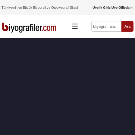
Türkiye’nin en Büyük Biyografi ve Otobiyografi Sitesi
Üyelik Girişi
Üye Ol
İletişim
☰
Ara