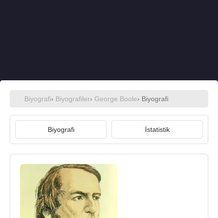
Biyografi
›
Biyografiler
›
George Boole
› Biyografi
Biyografi
İstatistik