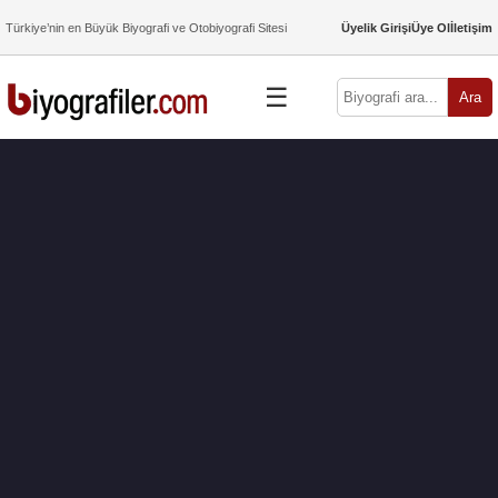
Türkiye’nin en Büyük Biyografi ve Otobiyografi Sitesi
Üyelik Girişi
Üye Ol
İletişim
☰
Ara