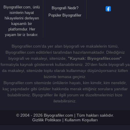
Biyografiler.com, ünlü
İlk seferini 1000 yılında Sistan'da hüküm süren
Biyografi Nedir?
isimlerin hayat
Seferîler üzerine düzenlemiştir. Art arda yaptığı
Popüler Biyografiler
hikayelerini derleyen
akınlarla hazırlıksız olan Emir Halef ibn Ahmed'i
kapsamlı bir
platformdur. Her
yenilgiye uğratmış ve bölgeyi kolayca ele
yaşam bir iz bırakır.
geçirmiştir. Güçlü Gazne ordusu karşısında hiçbir
başarı elde edemeyen Halef, tazminat ödemek ve
Biyografiler.com'da yer alan biyografi ve makalelerin tümü,
adına hutbe okutarak sikke bastırmak suretiyle
Biyografiler.com editörleri tarafından hazırlanmaktadır. Dilediğiniz
biyografi ve makaleyi, sitenizde,
Mahmut'un hakimiyetini tanımıştır.
"Kaynak: Biyografiler.com"
formatıyla kaynak göstererek kullanabilirsiniz. 20'den fazla biyografi ya
İslam kaynaklarına göre sultan sanını kullanan ilk
da makaleyi, sitenizde toplu olarak kullanmayı düşünüyorsanız lütfen
bizimle temasa geçiniz.
hükümdar
Gazneli Mahmud
’tur.
Biyografiler.com sitemizde ünlülerin hayatı, kim kimdir, kim nerelidir,
kaç yaşındadır gibi ünlüler hakkında merak ettiğiniz sorulara yanıtlar
Son yılları Irak-ı Acem ve
Horasan
'da geçen Sultan
bulabilirsiniz. Biyografiler ile ilgili yorum ve düzeltmelerinizi bize
Gazneli Mahmud 1029 yılında Rey’e girip
iletebilirsiniz.
Büveyhilerin hâzinesini ele geçirdi. Batınileri dağıttı.
Irak-ı Acem’de işlerini yoluna koyduktan sonra oğlu
© 2004 - 2026 Biyografiler.com | Tüm hakları saklıdır.
Mesut’u buraya vali atadı ve Nişabur’a döndü.
Gizlilik Politikası
|
Kullanım Koşulları
Düzenlediği seferlerde İslamiyetin
Hindistan
’da