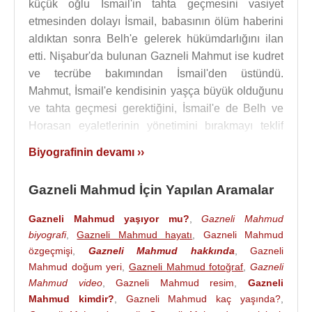
küçük oğlu İsmail'in tahta geçmesini vasiyet
etmesinden dolayı İsmail, babasının ölüm haberini
aldıktan sonra Belh'e gelerek hükümdarlığını ilan
etti. Nişabur'da bulunan Gazneli Mahmut ise kudret
ve tecrübe bakımından İsmail'den üstündü.
Mahmut, İsmail'e kendisinin yaşça büyük olduğunu
ve tahta geçmesi gerektiğini, İsmail'e de Belh ve
Horasan eyaletlerinin yönetimini bırakmayı teklif
ettiyse de, İsmail bunu kabul etmedi. Gazneli
Biyografinin devamı ››
Mahmud, amcası Buğracık ve kardeşi Nasr ile
birleşerek Gazneye yürüdü. İki kardeş arasında
Gazneli Mahmud İçin Yapılan Aramalar
Mart 998 tarihinde yapılan savaşı Mahmud'un
ordusu kazandı ve tahta Mahmut geçti.
Gazneli Mahmud yaşıyor mu?
,
Gazneli Mahmud
biyografi
,
Gazneli Mahmud hayatı
,
Gazneli Mahmud
Gazneli Mahmud tahta geçtiği 998 yılından 1030
özgeçmişi
,
Gazneli Mahmud hakkında
,
Gazneli
yılına kadar 32 yıl hüküm sürmüştür. Bu süre
Mahmud doğum yeri
,
Gazneli Mahmud fotoğraf
,
Gazneli
içerisinde göstermiş olduğu azim ve faaliyetlerle,
Mahmud video
,
Gazneli Mahmud resim
,
Gazneli
Orta Asya'nın büyük ve güçlü bir devletine hakim
Mahmud kimdir?
,
Gazneli Mahmud kaç yaşında?
,
olmuştur.