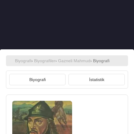
Biyografi
›
Biyografiler
›
Gazneli Mahmud
› Biyografi
Biyografi
İstatistik