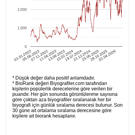
2,000
1,000
0
13.09.2023
11.04.2023
07.11.2022
05.06.2022
01.01.2022
01.04.2026
28.10.2025
25.05.2025
21.12.2024
19.07.2024
15.02.2024
* Düşük değer daha positif anlamdadır.
* BioRank değeri Biyografiler.com tarafından
kişilerin popülerlik derecelerine göre verilen bir
puandır. Her gün sonunda görüntülenme sayısına
göre çoktan aza biyografiler sıralanarak her bir
biyografi için günlük sıralama derecesi bulunur. Son
30 güne ait ortalama sıralama derecesine göre
kişilere ait biorank hesaplanır.