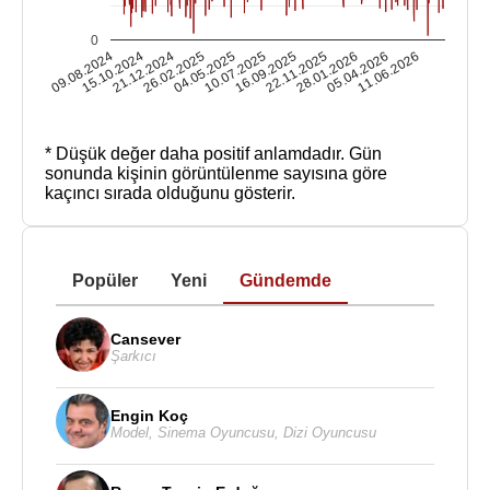
0
09.08.2024
15.10.2024
21.12.2024
26.02.2025
04.05.2025
10.07.2025
16.09.2025
22.11.2025
28.01.2026
05.04.2026
11.06.2026
* Düşük değer daha positif anlamdadır.
Gün
sonunda kişinin görüntülenme sayısına göre
kaçıncı sırada olduğunu gösterir.
Popüler
Yeni
Gündemde
Cansever
Şarkıcı
Engin Koç
Model
,
Sinema Oyuncusu
,
Dizi Oyuncusu