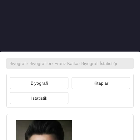
Biyografi
›
Biyografiler
›
Franz Kafka
› Biyografi İstatistiği
Biyografi
Kitaplar
İstatistik