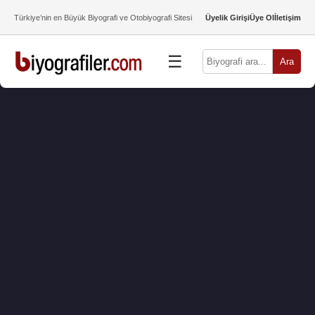
Türkiye’nin en Büyük Biyografi ve Otobiyografi Sitesi
Üyelik Girişi
Üye Ol
İletişim
☰
Ara