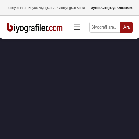
Türkiye’nin en Büyük Biyografi ve Otobiyografi Sitesi
Üyelik Girişi
Üye Ol
İletişim
☰
Ara