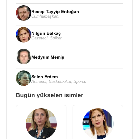
Recep Tayyip Erdoğan
Cumhurbaşkanı
Nilgün Balkaç
Gazeteci
,
Spiker
Medyum Memiş
Selen Erdem
Antrenör
,
Basketbolcu
,
Sporcu
Bugün yükselen isimler