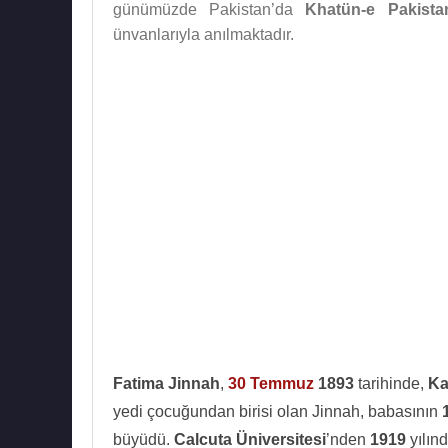
günümüzde Pakistan’da
Khatün-e Pakista
ünvanlarıyla anılmaktadır.
Fatima Jinnah
,
30 Temmuz
1893
tarihinde,
Ka
yedi çocuğundan birisi olan Jinnah, babasının
büyüdü.
Calcuta Üniversitesi
’nden
1919
yılın