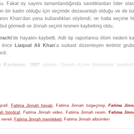
du. Fakat oy sayımı tamamlandığında sandıklardan lider olar
ın bir kadın olduğu için seçimde dezavantajlı olduğu ve de ba
rını Khan’dan yana kullandıkları söylendi; ve hatta seçime hi
ar kabul görmedi ve Jinnah seçimi resmen kaybetmiş oldu.
rachi
’de hayatını kaybetti. Adli tıp raporlarına ölüm nedeni ka
ha önce
Liaquat Ali Khan
’a suikast düzenleyen terörist grub
edi.
si
Kardeşim
,
1987
yılında, Quiad-i-Azam Akademisi tarafınd
rafi
,
Fatima Jinnah hayatı
,
Fatima Jinnah özgeçmişi
,
Fatima Jinn
ah fotoğraf
,
Fatima Jinnah video
,
Fatima Jinnah resim
,
Fatima Jinn
 nereli
,
Fatima Jinnah memleketi
,
Fatima Jinnah albümleri