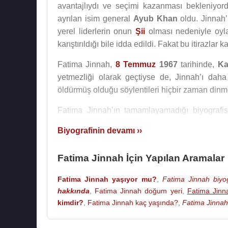
avantajlıydı ve seçimi kazanması bekleniyor
ayrılan isim general
Ayub Khan
oldu. Jinnah’
yerel liderlerin onun
Şii
olması nedeniyle oyla
karıştırıldığı bile idda edildi. Fakat bu itirazl
Fatima Jinnah,
8 Temmuz
1967
tarihinde,
Ka
yetmezliği olarak geçtiyse de, Jinnah’ı da
öldürmüş olduğu söylentileri hiçbir zaman dinm
Fatima Jinnah’ın tamamlayamadığı biyografi
yayınlandı.
Biyografinin devamı ››
Kaynak:Biyografiler.com
Fatima Jinnah İçin Yapılan Aramalar
Fatima Jinnah yaşıyor mu?
,
Fatima Jinnah biyog
hakkında
,
Fatima Jinnah doğum yeri
,
Fatima Jinn
kimdir?
,
Fatima Jinnah kaç yaşında?
,
Fatima Jinnah