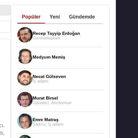
Popüler
Yeni
Gündemde
Recep Tayyip Erdoğan
Cumhurbaşkanı
Medyum Memiş
Necat Gülseven
İş adamı
Murat Birsel
Gazeteci
,
Anchorman
Emre Matraş
Şarkıcı
,
İş adamı
cı.
h,