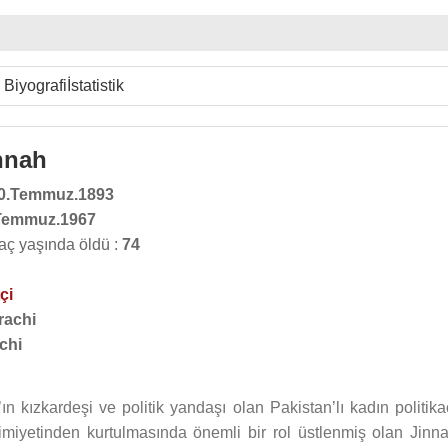
Biyografi
İstatistik
nnah
0.Temmuz.1893
Temmuz.1967
aç yaşında öldü :
74
çi
rachi
chi
’ın kızkardeşi ve politik yandaşı olan Pakistan’lı kadın politika
miyetinden kurtulmasında önemli bir rol üstlenmiş olan Jinna