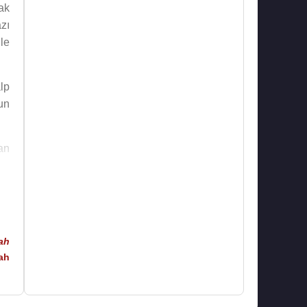
ak
zı
le
lp
un
an
ah
ah