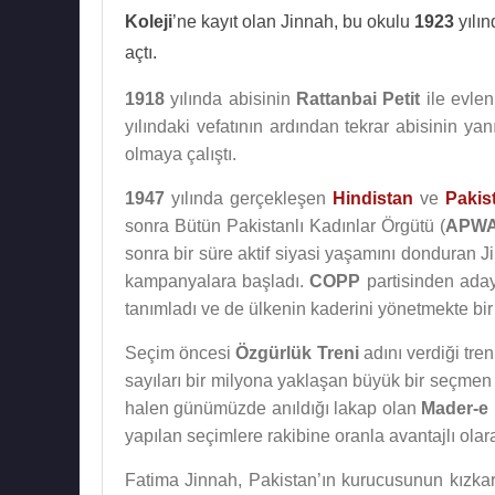
Koleji
’ne kayıt olan Jinnah, bu okulu
1923
yılın
açtı.
1918
yılında abisinin
Rattanbai Petit
ile evlen
yılındaki vefatının ardından tekrar abisinin ya
olmaya çalıştı.
1947
yılında gerçekleşen
Hindistan
ve
Pakis
sonra Bütün Pakistanlı Kadınlar Örgütü (
APW
sonra bir süre aktif siyasi yaşamını donduran Jin
kampanyalara başladı.
COPP
partisinden aday
tanımladı ve de ülkenin kaderini yönetmekte bir
Seçim öncesi
Özgürlük Treni
adını verdiği tren
sayıları bir milyona yaklaşan büyük bir seçmen 
halen günümüzde anıldığı lakap olan
Mader-e 
yapılan seçimlere rakibine oranla avantajlı olara
Fatima Jinnah, Pakistan’ın kurucusunun kızkard