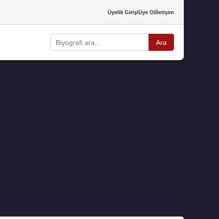
Üyelik Girişi
Üye Ol
İletişim
Ara