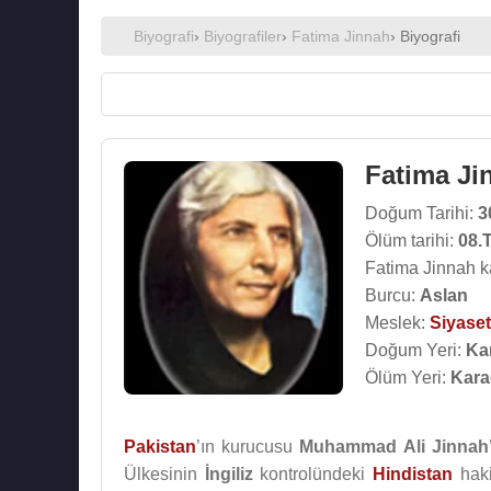
Biyografi
›
Biyografiler
›
Fatima Jinnah
› Biyografi
Fatima Ji
Doğum Tarihi:
3
Ölüm tarihi:
08.
Fatima Jinnah k
Burcu:
Aslan
Meslek:
Siyaset
Doğum Yeri:
Ka
Ölüm Yeri:
Kara
Pakistan
’ın kurucusu
Muhammad Ali Jinnah
Ülkesinin
İngiliz
kontrolündeki
Hindistan
haki