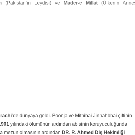
n
(Pakistan’ın Leydisi) ve
Mader-e Millat
(Ülkenin Annes
rachi
’de dünyaya geldi. Poonja ve Mithibai Jinnahbhai çiftinin
1901
yılındaki ölümünün ardından abisinin koruyuculuğunda
da mezun olmasının ardından
DR. R. Ahmed Diş Hekimliği