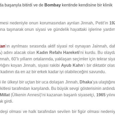
da başarıyla bitirdi ve de
Bombay
kentinde kendisine bir klinik
mesi nedeniyle onun korumasından ayrılan Jinnah, Petit’in
19
nına taşınarak onun siyasi ve gündelik hayattaki işlerine yardım
tan
’ın ayrılması sırasında aktif siyasi rol oynayan Jainnah, da
A
) adını alacak olan
Kadın Refahı Hareketi
’ni kurdu. Bu olayd
nah, 60’lı yılların ortalarında, yaklaşan seçimler için tekrar siy
lığını koyan Jinnah, siyasi rakibi
Ayub Kahn
’ı bir diktatör ola
 kadının da en az bir erkek kadar iyi olabileceğini savundu.
i ile ülkeyi bir uçtan bir uca dolaşan Jinnah,
Dhaka
’ya ulaştığı
kitlesi tarafından karşılandı. Bu büyük sevgi gösterisinin ardın
Millat
(Ülkenin Annesi)’ni kazanan başarılı siyasetçi,
1965
yılın
k girdi.
eşi olması ve halk tarafından sevilen bir figür olması nedeniy