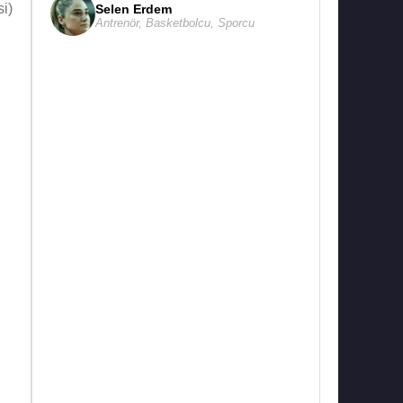
i)
Selen Erdem
Antrenör
,
Basketbolcu
,
Sporcu