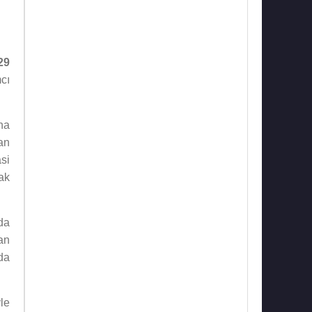
29
cı
ha
an
asi
rak
nda
dan
da
le