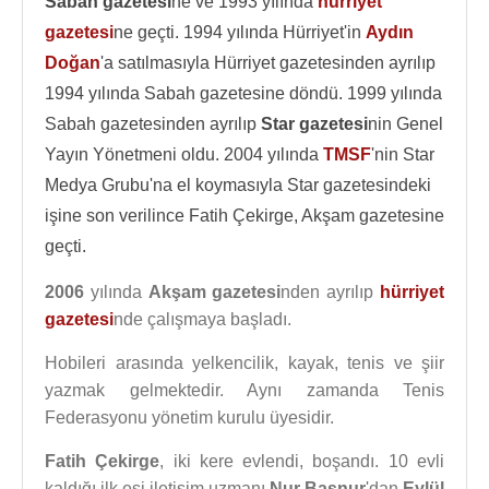
Sabah gazetesi
ne ve 1993 yılında
hürriyet
gazetesi
ne geçti. 1994 yılında Hürriyet'in
Aydın
Doğan
'a satılmasıyla Hürriyet gazetesinden ayrılıp
1994 yılında Sabah gazetesine döndü. 1999 yılında
Sabah gazetesinden ayrılıp
Star gazetesi
nin Genel
Yayın Yönetmeni oldu. 2004 yılında
TMSF
'nin Star
Medya Grubu'na el koymasıyla Star gazetesindeki
işine son verilince Fatih Çekirge, Akşam gazetesine
geçti.
2006
yılında
Akşam gazetesi
nden ayrılıp
hürriyet
gazetesi
nde çalışmaya başladı.
Hobileri arasında yelkencilik, kayak, tenis ve şiir
yazmak gelmektedir. Aynı zamanda Tenis
Federasyonu yönetim kurulu üyesidir.
Fatih Çekirge
, iki kere evlendi, boşandı. 10 evli
kaldığı ilk eşi iletişim uzmanı
Nur Başnur
'dan
Eylül