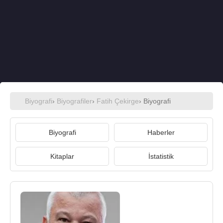
Biyografi
›
Biyografiler
›
Fatih Çekirge
› Biyografi
Biyografi
Haberler
Kitaplar
İstatistik