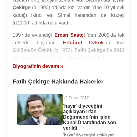
Çekirge
(d.1993) adında kızı vardır. Yine 10 yıl evli
kaldığı ikinci eşi Şimal hanımdan da Kuzey
(d.2000) adında oğlu vardır.
1997'de evlendiği
Ercan Saatçi
'den 2009'da tek
celsede boşanan
Ertuğrul Özkök
'ün kızı
Gülümsün Özkök
(d.1972),
Fatih Çekirge
ile
2012
yılında nişanlandılar ve ardından evlendiler.
Biyografinin devamı ››
Kaynak:Biyografiler.com
Fatih Çekirge Hakkında Haberler
12 Şubat 2017
‘hayır’ diyeceğini
açıklayan İrfan
Değirmenci’nin işine
Kanal D tarafından son
verildi
‘hayır’ diyeceğini açıklayan