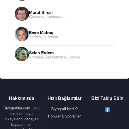
Murat Birsel
Gazeteci
,
Anchorman
Emre Matraş
Şarkıcı
,
İş adamı
Selen Erdem
Antrenör
,
Basketbolcu
,
Sporcu
Hakkımızda
Hızlı Bağlantılar
Bizi Takip Edin
Biyografiler.com, ünlü
Biyografi Nedir?
isimlerin hayat
Popüler Biyografiler
hikayelerini derleyen
kapsamlı bir