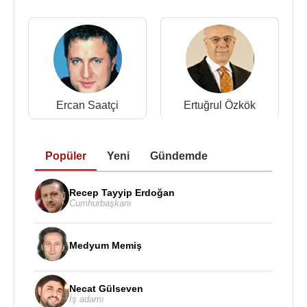
Ercan Saatçi
Ertuğrul Özkök
Popüler
Yeni
Gündemde
Recep Tayyip Erdoğan
Cumhurbaşkanı
Medyum Memiş
Necat Gülseven
İş adamı