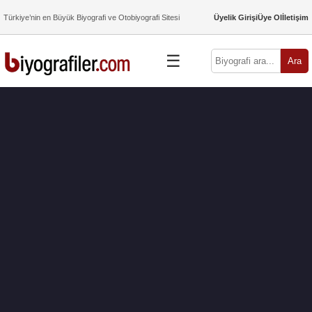
Türkiye’nin en Büyük Biyografi ve Otobiyografi Sitesi
Üyelik Girişi
Üye Ol
İletişim
☰
Ara