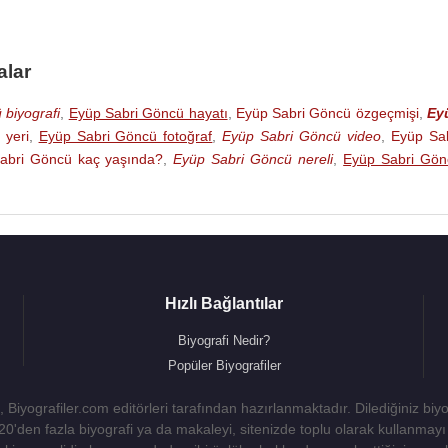
alar
 biyografi
,
Eyüp Sabri Göncü hayatı
,
Eyüp Sabri Göncü özgeçmişi
,
Ey
yeri
,
Eyüp Sabri Göncü fotoğraf
,
Eyüp Sabri Göncü video
,
Eyüp Sab
abri Göncü kaç yaşında?
,
Eyüp Sabri Göncü nereli
,
Eyüp Sabri Gön
Hızlı Bağlantılar
Biyografi Nedir?
Popüler Biyografiler
 Biyografiler.com editörleri tarafından hazırlanmaktadır. Dilediğiniz biy
 20'den fazla biyografi ya da makaleyi, sitenizde toplu olarak kullanma