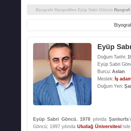
Biyografi
›
Biyografiler
›
Eyüp Sabri Göncü
› Biyografi
Biyograf
Eyüp Sab
Doğum Tarihi:
1
Eyüp Sabri Gön
Burcu:
Aslan
Meslek:
İş adam
Doğum Yeri:
Şan
Eyüp Sabri Göncü
,
1978
yılında
Şanlıurfa
’
Göncü; 1997 yılında
Uludağ Üniversitesi
’nde