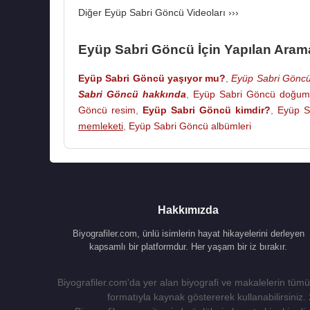
Diğer Eyüp Sabri Göncü Videoları ›››
Eyüp Sabri Göncü İçin Yapılan Aram
Eyüp Sabri Göncü yaşıyor mu?
,
Eyüp Sabri Göncü
Sabri Göncü hakkında
,
Eyüp Sabri Göncü doğum 
Göncü resim
,
Eyüp Sabri Göncü kimdir?
,
Eyüp S
memleketi
,
Eyüp Sabri Göncü albümleri
Hakkımızda
Biyografiler.com, ünlü isimlerin hayat hikayelerini derleyen
kapsamlı bir platformdur. Her yaşam bir iz bırakır.
Biyografiler.com'da yer alan biyografi ve makalelerin tümü,
formatıyla kaynak göstererek kullanabilirsiniz.