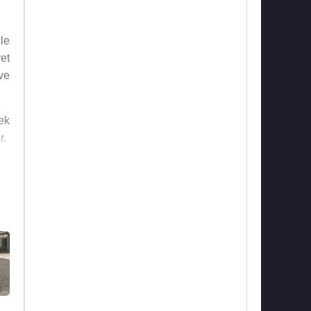
le
et
 ve
ek
r.
vi
mu
an
MP
dan
33