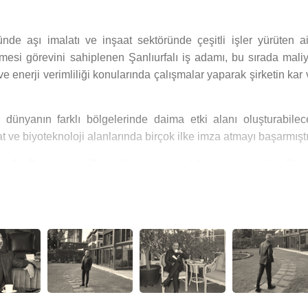
ründe aşı imalatı ve inşaat sektöründe çeşitli işler yürüten ai
lmesi görevini sahiplenen Şanlıurfalı iş adamı, bu sırada maliy
ve enerji verimliliği konularında çalışmalar yaparak şirketin kar
 dünyanın farklı bölgelerinde daima etki alanı oluşturabilec
şaat ve biyoteknoloji alanlarında birçok ilke imza atmayı başarmıştı
ıurfa
Dayanışma Derneği’nin başkanlığını yürütmüştür. Göre
yan dernek Urfalıların İstanbul’da ki en önemli temsil platfor
erinden ayrılarak
Dollvet
Üretim Kampüsünün tüm hisselerini al
olojik madde üretimine yönlendirmiştir.
(
Birleşmiş Milletler
Gıda ve Tarım Örgütü)’ya akredite G
ş ve dünya standartlarında inaktif aşı üretebilen nadir firmalar
er alan
Dollvet
’in
Şanlıurfa
Sanayi Bölgesi içerisindeki tesisi, 
iyoteknoloji alanında faaliyetlerini sürdürmektedir.