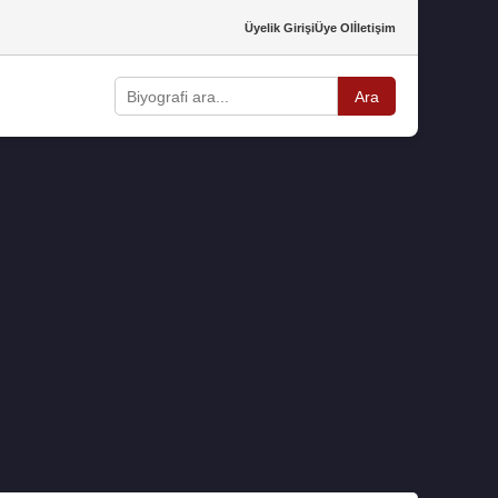
Üyelik Girişi
Üye Ol
İletişim
Ara