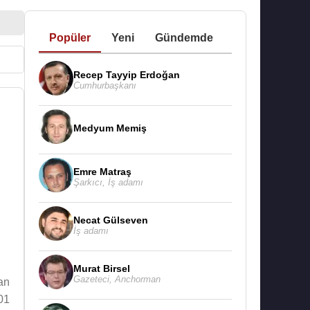
Popüler
Yeni
Gündemde
Recep Tayyip Erdoğan
Cumhurbaşkanı
Medyum Memiş
Emre Matraş
Şarkıcı
,
İş adamı
Necat Gülseven
İş adamı
Murat Birsel
Gazeteci
,
Anchorman
an
01