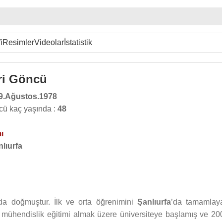
i
Resimler
Videolar
İstatistik
ri Göncü
9.Ağustos.1978
cü kaç yaşında :
48
ı
lıurfa
da doğmuştur. İlk ve orta öğrenimini
Şanlıurfa
’da tamamlay
 mühendislik eğitimi almak üzere üniversiteye başlamış ve 20