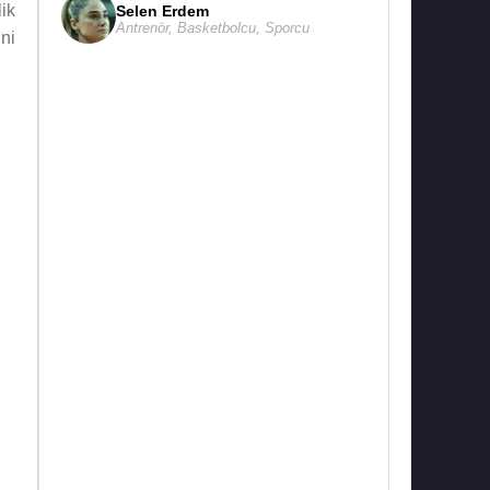
ik
Selen Erdem
Antrenör
,
Basketbolcu
,
Sporcu
ni