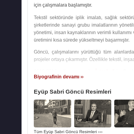
için çalışmalara başlamıştır.
Tekstil sektöründe iplik imalatı, sağlık sektö
şirketlerinde sanayi grubu imalatlarının yöneti
yönetimi, insan kaynaklarının verimli kullanımı 
üretimini kısa sürede yükseltmeyi başarmıştır.
Göncü, çalışmalarını yürüttüğü tüm alanlarda
projeler ortaya çıkarmıştır. Özellikle tekstil, in
2013-2016 yılları arasında
İstanbul
’da
Şanl
Biyografinin devamı ››
esnasında pek çok öğrenciye burs imkanı sağla
olmuştur. 2015 yılında görev aldığı aile şirketl
Eyüp Sabri Göncü Resimleri
başarılı iş adamı, bütün yatırımlarını aşı ve biy
Dollvet
Üretim Kampüsü,
Türkiye
’nin
FAO
standartlarındaki ilk aşı firması olmayı başarmı
biri haline gelmiştir. Merkez ofisi
İstanbul
’da y
adet aşı ve 3 adet test kiti ruhsatı ile birlikte b
Tüm Eyüp Sabri Göncü Resimleri ›››