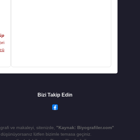
üp
ri
cü
Bizi Takip Edin
ografi ve makaleyi, sitenizde,
"Kaynak: Biyografiler.com"
yı düşünüyorsanız lütfen bizimle temasa geçiniz.