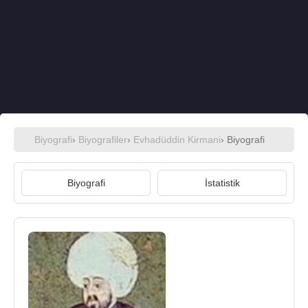
Biyografi
›
Biyografiler
›
Evhadüddin Kirmani
› Biyografi
Biyografi
İstatistik