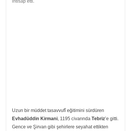
intisap etti.
Uzun bir müddet tasavvufî eğitimini sürdüren
Evhadüddin Kirmani
, 1195 civarında
Tebriz
’e gitti.
Gence ve Şirvan gibi şehirlere seyahat ettikten