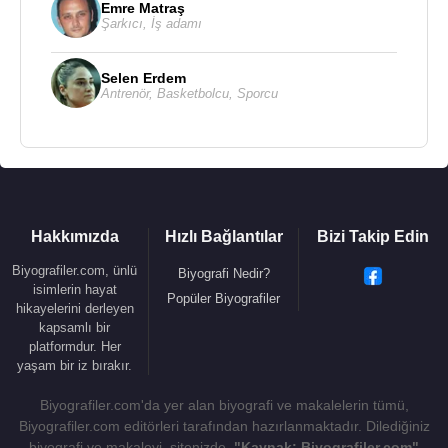
Mart
1238
tarihinde 74 yaşında vefat etti.
Emre Matraş
Şarkıcı
,
İş adamı
Öne Çıkan Eserleri:
Rubâiler (Enîsü’t-Tâlibîn ve Celîsü’s-Sâlihîn)
Selen Erdem
Antrenör
,
Basketbolcu
,
Sporcu
Kaynak:Biyografiler.com
Hakkımızda
Hızlı Bağlantılar
Bizi Takip Edin
Biyografiler.com, ünlü
Biyografi Nedir?
isimlerin hayat
Popüler Biyografiler
hikayelerini derleyen
kapsamlı bir
platformdur. Her
yaşam bir iz bırakır.
Biyografiler.com'da yer alan biyografi ve makalelerin tümü,
Biyografiler.com editörleri tarafından hazırlanmaktadır. Dilediğiniz
biyografi ve makaleyi, sitenizde,
"Kaynak: Biyografiler.com"