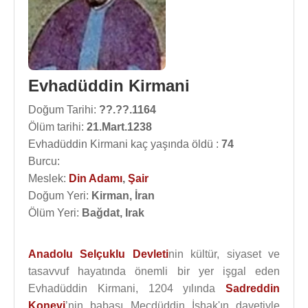
Evhadüddin Kirmani
Doğum Tarihi:
??.??.1164
Ölüm tarihi:
21.Mart.1238
Evhadüddin Kirmani kaç yaşında öldü :
74
Burcu:
Meslek:
Din Adamı
,
Şair
Doğum Yeri:
Kirman, İran
Ölüm Yeri:
Bağdat, Irak
Anadolu Selçuklu Devleti
nin kültür, siyaset ve
tasavvuf hayatında önemli bir yer işgal eden
Evhadüddin Kirmani, 1204 yılında
Sadreddin
Konevi
’nin babası Mecdüddin İshak'ın davetiyle