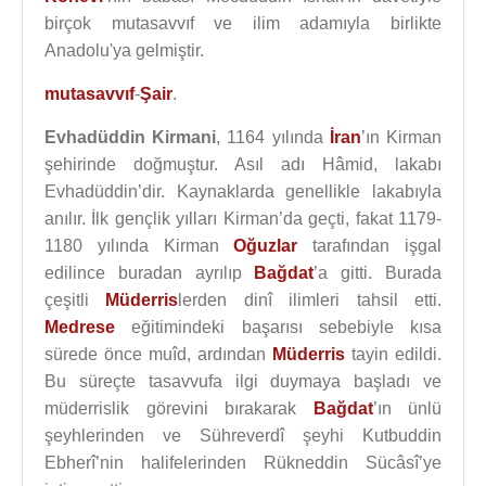
birçok mutasavvıf ve ilim adamıyla birlikte
Anadolu'ya gelmiştir.
mutasavvıf
-
Şair
.
Evhadüddin Kirmani
, 1164 yılında
İran
’ın Kirman
şehirinde doğmuştur. Asıl adı Hâmid, lakabı
Evhadüddin’dir. Kaynaklarda genellikle lakabıyla
anılır. İlk gençlik yılları Kirman’da geçti, fakat 1179-
1180 yılında Kirman
Oğuzlar
tarafından işgal
edilince buradan ayrılıp
Bağdat
’a gitti. Burada
çeşitli
Müderris
lerden dinî ilimleri tahsil etti.
Medrese
eğitimindeki başarısı sebebiyle kısa
sürede önce muîd, ardından
Müderris
tayin edildi.
Bu süreçte tasavvufa ilgi duymaya başladı ve
müderrislik görevini bırakarak
Bağdat
’ın ünlü
şeyhlerinden ve Sühreverdî şeyhi Kutbuddin
Ebherî’nin halifelerinden Rükneddin Sücâsî’ye