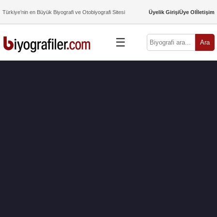
Türkiye’nin en Büyük Biyografi ve Otobiyografi Sitesi
Üyelik Girişi
Üye Ol
İletişim
☰
Ara