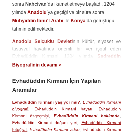
sonra
Nahcivan
’da ikamet etmeye başladı. 1204
yılında
Anadolu
’ya geçtiği ve bir süre sonra
Muhyiddin İbnü'l-Arabi
ile
Konya
’da görüştüğü
tahmin edilmektedir.
Anadolu Selçuklu Devleti
nin kültür, siyaset ve
tasavvuf hayatında önemli bir yer işgal eden
Evhadüddin Kirmani, 1204 yılında
Sadreddin
Konevi
’nin babası Mecdüddin İshak'ın davetiyle
Biyografinin devamı ››
birçok
mutasavvıf
ve ilim adamıyla birlikte
Anadolu
'ya gelmiştir.
Evhadüddin Kirmani
,
Evhadüddin Kirmani İçin Yapılan
asılında Abbasi halifesi tarafından
Anadolu
'ya
Aramalar
Şeyhu'ş-şuyûhi'r-Rum (Anadolu Şeyhlerin Şeyhi)
unvanıyla gönderilmiştir. Bu unvanla biz onun
Evhadüddin Kirmani yaşıyor mu?
,
Evhadüddin Kirmani
Anadolu'daki Ahi teşkilatını kadrolaştıran ve
biyografi
,
Evhadüddin Kirmani hayatı
,
Evhadüddin
yöneten kişi olduğunu anlıyoruz. Ahilik teşkilatı
Kirmani özgeçmişi
,
Evhadüddin Kirmani hakkında
,
Evhadüddin Kirmani doğum yeri
,
Evhadüddin Kirmani
içerisinde,
Ahi Evran
olarak tanınan Şeyh Nasırü'd-
fotoğraf
,
Evhadüddin Kirmani video
,
Evhadüddin Kirmani
din Mahmud'un kayınpederi ve Bacıyan-ı Rum