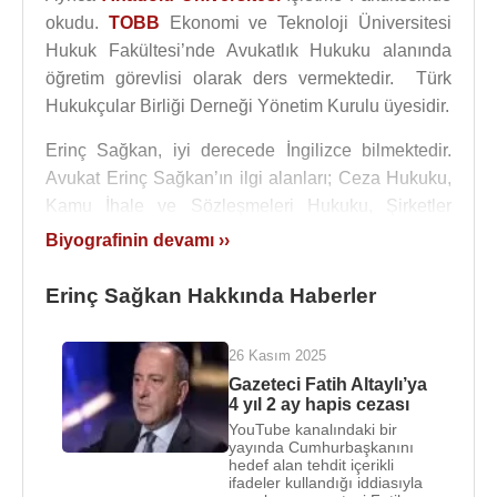
okudu.
TOBB
Ekonomi ve Teknoloji Üniversitesi
Hukuk Fakültesi’nde Avukatlık Hukuku alanında
öğretim görevlisi olarak ders vermektedir. Türk
Hukukçular Birliği Derneği Yönetim Kurulu üyesidir.
Erinç Sağkan, iyi derecede İngilizce bilmektedir.
Avukat Erinç Sağkan’ın ilgi alanları; Ceza Hukuku,
Kamu İhale ve Sözleşmeleri Hukuku, Şirketler
Hukuku, Spor Hukuku gibi konulardır.
Biyografinin devamı ››
Erinç Sağkan, avukatlık stajını bitirdiği 2000
Erinç Sağkan Hakkında Haberler
yılından itibaren
Ankara Barosu
’na bağlı olarak
avukatlık yapmaktadır.
26 Kasım 2025
Erinç Sağkan
, 21 Ekim
2018
tarihinde
Gazeteci Fatih Altaylı’ya
4 yıl 2 ay hapis cezası
gerçekleştirilen seçimler sonrası ise
Ankara
YouTube kanalındaki bir
Barosu Başkanı
olarak seçildi. Ankara Barosu'nun
yayında Cumhurbaşkanını
65’inci Olağan Genel Kurulu'nda 15 bin 633
hedef alan tehdit içerikli
ifadeler kullandığı iddiasıyla
avukatın katılımıyla yapılan seçimlerde, oyların 7