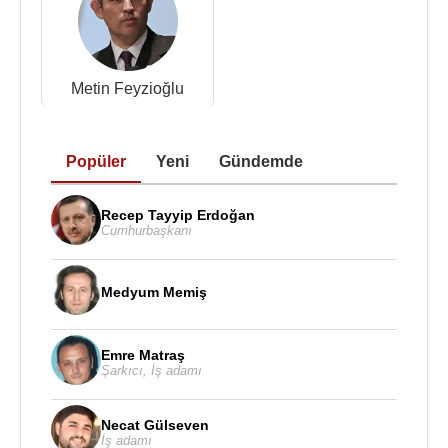
Metin Feyzioğlu
Popüler
Yeni
Gündemde
Recep Tayyip Erdoğan
Cumhurbaşkanı
Medyum Memiş
Emre Matraş
Şarkıcı
,
İş adamı
Necat Gülseven
İş adamı