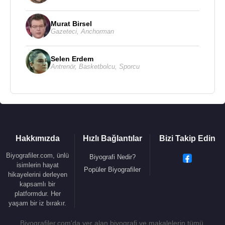
Murat Birsel
Gazeteci
,
Anchorman
Selen Erdem
Antrenör
,
Basketbolcu
,
Sporcu
Hakkımızda
Hızlı Bağlantılar
Bizi Takip Edin
Biyografiler.com, ünlü
Biyografi Nedir?
isimlerin hayat
Popüler Biyografiler
hikayelerini derleyen
kapsamlı bir
platformdur. Her
yaşam bir iz bırakır.
Biyografiler.com'da yer alan biyografi ve makalelerin tümü,