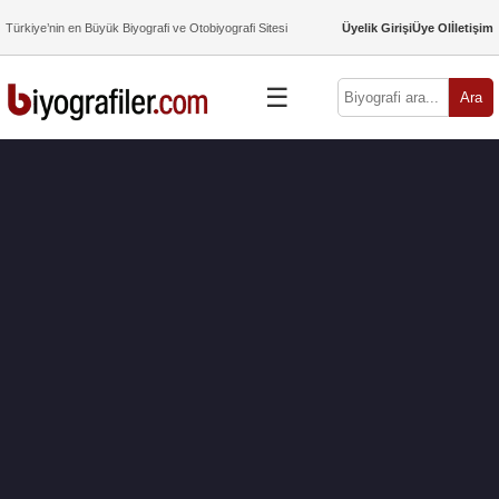
Türkiye’nin en Büyük Biyografi ve Otobiyografi Sitesi
Üyelik Girişi
Üye Ol
İletişim
☰
Ara