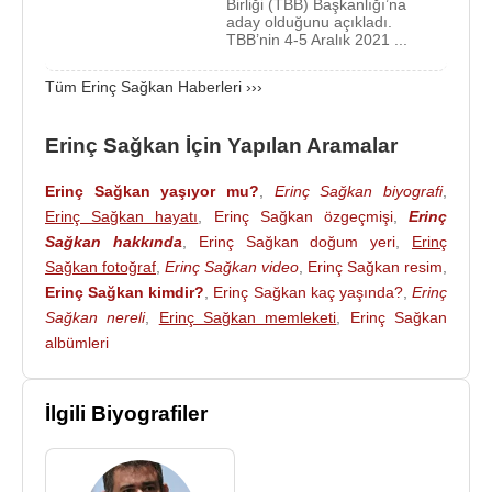
Birliği (TBB) Başkanlığı’na
aday olduğunu açıkladı.
TBB’nin 4-5 Aralık 2021 ...
Tüm Erinç Sağkan Haberleri ›››
Erinç Sağkan İçin Yapılan Aramalar
Erinç Sağkan yaşıyor mu?
,
Erinç Sağkan biyografi
,
Erinç Sağkan hayatı
,
Erinç Sağkan özgeçmişi
,
Erinç
Sağkan hakkında
,
Erinç Sağkan doğum yeri
,
Erinç
Sağkan fotoğraf
,
Erinç Sağkan video
,
Erinç Sağkan resim
,
Erinç Sağkan kimdir?
,
Erinç Sağkan kaç yaşında?
,
Erinç
Sağkan nereli
,
Erinç Sağkan memleketi
,
Erinç Sağkan
albümleri
İlgili Biyografiler