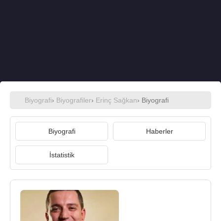
Biyografi
›
Biyografiler
›
Erinç Sağkan
› Biyografi
Biyografi
Haberler
İstatistik