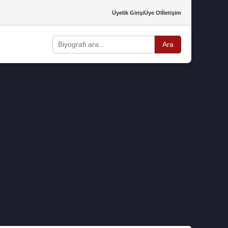
Üyelik Girişi
Üye Ol
İletişim
Ara