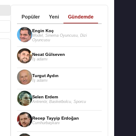
Popüler
Yeni
Gündemde
Engin Koç
Model
,
Sinema Oyuncusu
,
Dizi
Oyuncusu
Necat Gülseven
İş adamı
Turgut Aydın
İş adamı
Selen Erdem
Antrenör
,
Basketbolcu
,
Sporcu
Recep Tayyip Erdoğan
Cumhurbaşkanı