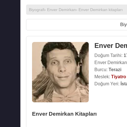
Biyografi
›
Enver Demirkan
›
Enver Demirkan kitapları
Biy
Enver De
Doğum Tarihi:
1
Enver Demirkan
Burcu:
Terazi
Meslek:
Tiyatr
Doğum Yeri:
İst
Enver Demirkan Kitapları