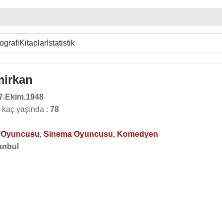
ografi
Kitaplar
İstatistik
mirkan
7.Ekim.1948
 kaç yaşında :
78
o Oyuncusu
,
Sinema Oyuncusu
,
Komedyen
anbul