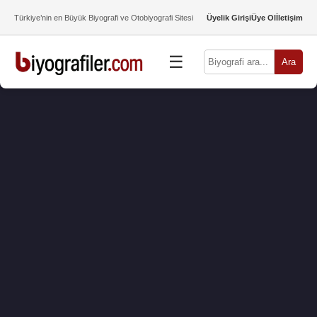
Türkiye’nin en Büyük Biyografi ve Otobiyografi Sitesi
Üyelik Girişi
Üye Ol
İletişim
☰
Ara