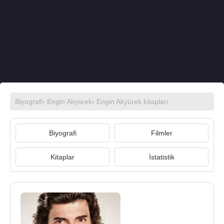
Biyografi
›
Engin Akyürek
›
Engin Akyürek kitapları
Biyografi
Filmler
Kitaplar
İstatistik