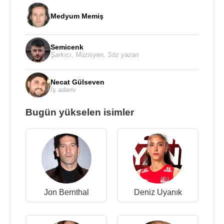
Medyum Memiş
Semicenk
Şarkıcı
,
Müzisyen
,
Söz yazarı
Necat Gülseven
İş adamı
Bugün yükselen isimler
Jon Bernthal
Deniz Uyanık