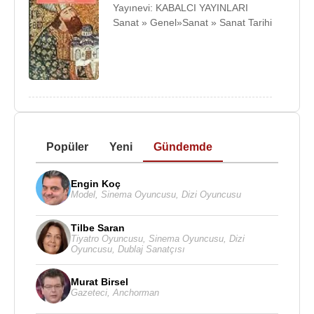
Yayınevi: KABALCI YAYINLARI
Sanat » Genel»Sanat » Sanat Tarihi
Popüler
Yeni
Gündemde
Engin Koç
Model
,
Sinema Oyuncusu
,
Dizi Oyuncusu
Tilbe Saran
Tiyatro Oyuncusu
,
Sinema Oyuncusu
,
Dizi
Oyuncusu
,
Dublaj Sanatçısı
Murat Birsel
Gazeteci
,
Anchorman