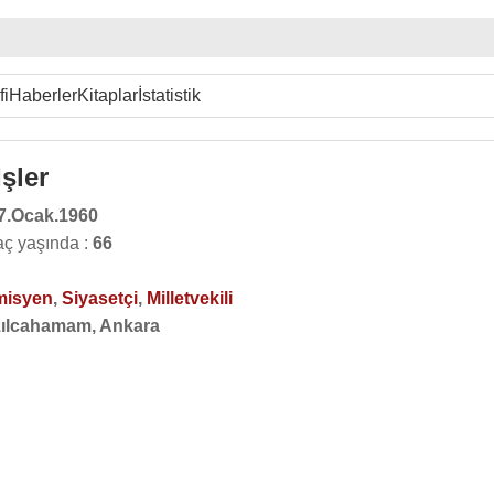
fi
Haberler
Kitaplar
İstatistik
şler
7.Ocak.1960
aç yaşında :
66
misyen
,
Siyasetçi
,
Milletvekili
zılcahamam, Ankara