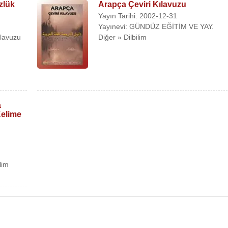
zlük
Arapça Çeviri Kılavuzu
Yayın Tarihi: 2002-12-31
Yayınevi: GÜNDÜZ EĞİTİM VE YAY.
ılavuzu
Diğer » Dilbilim
a
Kelime
lim