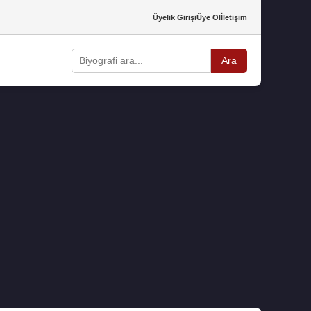
Üyelik Girişi
Üye Ol
İletişim
Ara