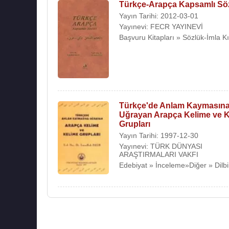
Türkçe-Arapça Kapsamlı Sö
Yayın Tarihi: 2012-03-01
Yayınevi: FECR YAYINEVİ
Başvuru Kitapları » Sözlük-İmla K
Türkçe'de Anlam Kaymasın
Uğrayan Arapça Kelime ve 
Grupları
Yayın Tarihi: 1997-12-30
Yayınevi: TÜRK DÜNYASI
ARAŞTIRMALARI VAKFI
Edebiyat » İnceleme»Diğer » Dilbi