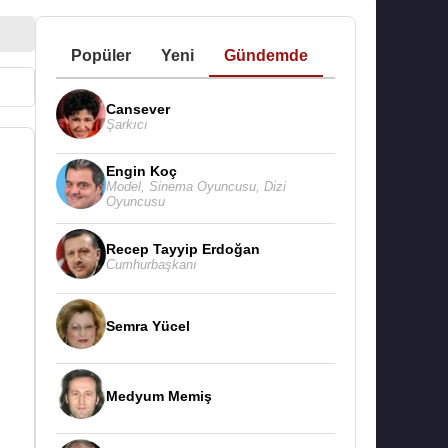
Popüler
Yeni
Gündemde
Cansever
Şarkıcı
Engin Koç
Model
,
Sinema Oyuncusu
,
Dizi
Oyuncusu
Recep Tayyip Erdoğan
Cumhurbaşkanı
Semra Yücel
Medyum Memiş