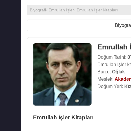
Biyografi
›
Emrullah İşler
›
Emrullah İşler kitapları
Biyogra
Emrullah İ
Doğum Tarihi:
0
Emrullah İşler k
Burcu:
Oğlak
Meslek:
Akade
Doğum Yeri:
Kı
Emrullah İşler Kitapları