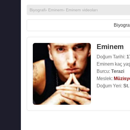
Biyografi
›
Eminem
›
Eminem videoları
Biyograf
Eminem
Doğum Tarihi:
1
Eminem kaç yaş
Burcu:
Terazi
Meslek:
Müzisy
Doğum Yeri:
St