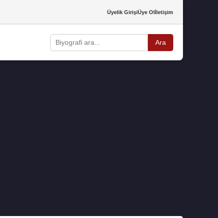
Üyelik Girişi
Üye Ol
İletişim
Ara