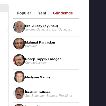
Popüler
Yeni
Gündemde
Erol Aksoy (oyuncu)
Sinema Oyuncusu
,
Dizi Oyuncusu
Mahmut Karaaslan
Bürokrat
Recep Tayyip Erdoğan
Cumhurbaşkanı
Medyum Memiş
İbrahim Tatlıses
Ses Sanatçısı
,
Besteci
,
Prodüktör