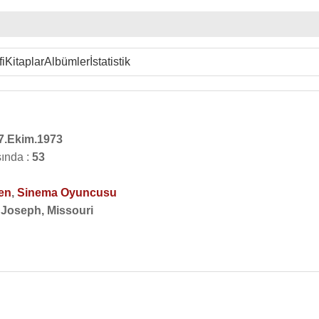
i
Kitaplar
Albümler
İstatistik
7.Ekim.1973
ında :
53
en
,
Sinema Oyuncusu
. Joseph, Missouri