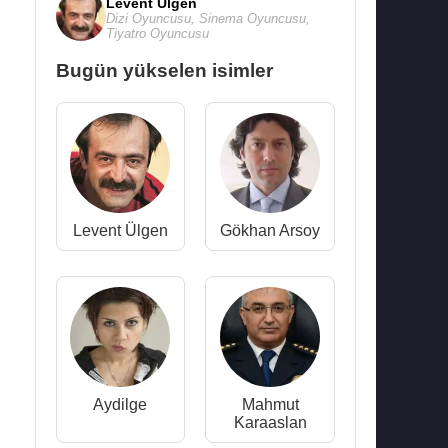
Levent Ülgen
Dizi Oyuncusu
,
Sinema Oyuncusu
,
Tiyatro Oyuncusu
Bugün yükselen isimler
Levent Ülgen
Gökhan Arsoy
Aydilge
Mahmut
Karaaslan