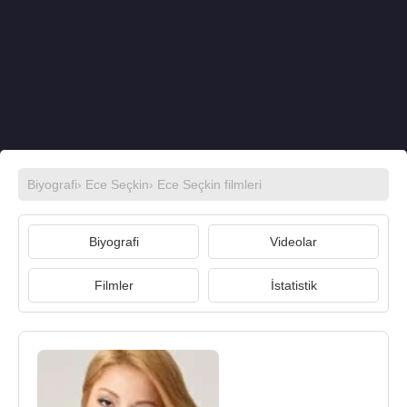
Biyografi
›
Ece Seçkin
›
Ece Seçkin filmleri
Biyografi
Videolar
Filmler
İstatistik