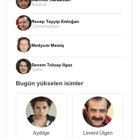
Bürokrat
Recep Tayyip Erdoğan
Cumhurbaşkanı
Medyum Memiş
Senem Toluay Ilgaz
Spiker
Bugün yükselen isimler
Aydilge
Levent Ülgen