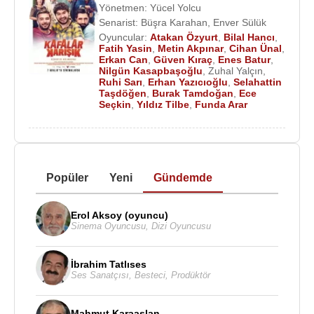
Yönetmen:
Yücel Yolcu
Senarist:
Büşra Karahan
,
Enver Sülük
Oyuncular:
Atakan Özyurt
,
Bilal Hancı
,
Fatih Yasin
,
Metin Akpınar
,
Cihan Ünal
,
Erkan Can
,
Güven Kıraç
,
Enes Batur
,
Nilgün Kasapbaşoğlu
,
Zuhal Yalçın
,
Ruhi Sarı
,
Erhan Yazıcıoğlu
,
Selahattin
Taşdöğen
,
Burak Tamdoğan
,
Ece
Seçkin
,
Yıldız Tilbe
,
Funda Arar
Popüler
Yeni
Gündemde
Erol Aksoy (oyuncu)
Sinema Oyuncusu
,
Dizi Oyuncusu
İbrahim Tatlıses
Ses Sanatçısı
,
Besteci
,
Prodüktör
Mahmut Karaaslan