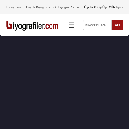
Türkiye’nin en Büyük Biyografi ve Otobiyografi Sitesi
Üyelik Girişi
Üye Ol
İletişim
☰
Ara