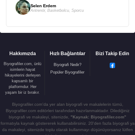
Selen Erdem
Antrenör
,
Basketbolcu
,
Sporcu
Hakkımızda
Hızlı Bağlantılar
Bizi Takip Edin
Biyografiler.com, ünlü
Biyografi Nedir?
isimlerin hayat
Popüler Biyografiler
hikayelerini derleyen
kapsamlı bir
platformdur. Her
yaşam bir iz bırakır.
Biyografiler.com'da yer alan biyografi ve makalelerin tümü,
Biyografiler.com editörleri tarafından hazırlanmaktadır. Dilediğiniz
biyografi ve makaleyi, sitenizde,
"Kaynak: Biyografiler.com"
formatıyla kaynak göstererek kullanabilirsiniz. 20'den fazla biyografi ya
da makaleyi, sitenizde toplu olarak kullanmayı düşünüyorsanız lütfen