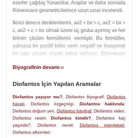
eserler çağdaş Yunanlılar, Araplar ve daha sonrada
Rönensans geometricilerince uzun uzun incelendi.
İkinci derece denklemlerini, ax2 + bx = c, ax2 = bx +
c, ax2 + c = bx olmak üzere üç gruba ayırmış ve her
birinin çözüm formüllerini vermiştir. Bu formüller,
yalnızca bir pozitif kökü verir; negatif ve irrasyonel
bir sayı çözüm olarak kabul edilmez. Bilinmeyen
sayısının denklem sayısından fazla olduğu, ax2 +
Biyografinin devamı ››
bx + c = y2 gibi belirsiz denklemleri de çözmeye
çalışmıştır. Bu konuya bugün "Diophantoscu Analiz"
Diofantos İçin Yapılan Aramalar
adı verilir.
Mezar kitabesinde yaşamının 1/6'ini çocukluk
Diofantos yaşıyor mu?
,
Diofantos biyografi
,
Diofantos
hayatı
,
Diofantos özgeçmişi
,
Diofantos hakkında
,
çağında, 1/12'ini gençlik çağında ve 1/7'ini ise
Diofantos doğum yeri
,
Diofantos fotoğraf
,
Diofantos video
,
bekârlık çağında geçirmiş olduğu, evlendikten 5 yıl
Diofantos resim
,
Diofantos kimdir?
,
Diofantos kaç
sonra bir oğlunun doğduğu, oğlunun kendisinin yarı
yaşında?
,
Diofantos nereli
,
Diofantos memleketi
,
yaşında bulunduğu ve kendisinden dört yıl önce
Diofantos albümleri
öldüğü yazılıdır. Bu hesaba göre, 84 yaşına kadar