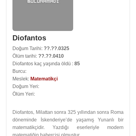
Diofantos
Doğum Tarihi:
??.??.0325
Ölüm tarihi:
??.??.0410
Diofantos kaç yaşında öldü :
85
Burcu:
Meslek:
Matematikçi
Doğum Yeri:
Ölüm Yeri:
Diofantos, Milattan sonra 325 yıllından sonra Roma
döneminde İskenderiye’de yaşamış Yunanlı bir
matematikçidir. Yazdığı eserleriyle modern
matematiğin habercisi olmuştur.