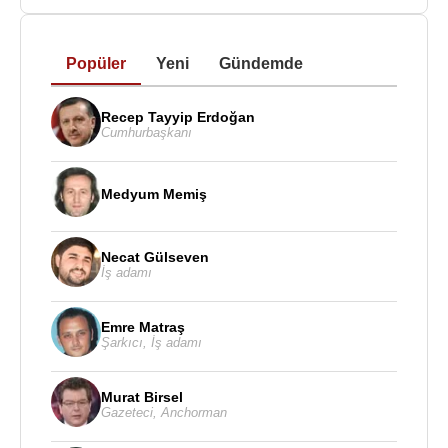
yaşadığı anlaşılmaktadır.
Popüler
Yeni
Gündemde
Kaynak:Biyografiler.com
Recep Tayyip Erdoğan
Cumhurbaşkanı
Medyum Memiş
Necat Gülseven
İş adamı
Emre Matraş
Şarkıcı
,
İş adamı
Murat Birsel
Gazeteci
,
Anchorman