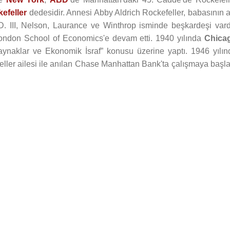
efeller
dedesidir. Annesi Abby Aldrich Rockefeller, babasının a
D. III, Nelson, Laurance ve Winthrop isminde beşkardeşi vardı
 London School of Economics'e devam etti. 1940 yılında
Chica
aynaklar ve Ekonomik İsraf” konusu üzerine yaptı. 1946 yılın
eller ailesi ile anılan Chase Manhattan Bank'ta çalışmaya başla