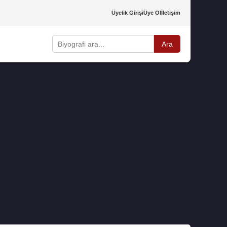
Üyelik Girişi
Üye Ol
İletişim
Ara