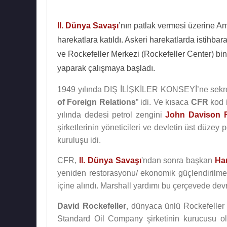
II. Dünya Savaşı
’nın patlak vermesi üzerine A
harekatlara katıldı. Askeri harekatlarda istihbar
ve Rockefeller Merkezi (Rockefeller Center) bin
yaparak çalışmaya başladı.
1949 yılında DIŞ İLİŞKİLER KONSEYİ’ne sekrete
of Foreign Relations
” idi. Ve kısaca
CFR
kod i
yılında dedesi petrol zengini
John Davison R
şirketlerinin yöneticileri ve devletin üst düzey 
kuruluşu idi.
CFR,
II. Dünya Savaşı
'ndan sonra başkan
Ha
yeniden restorasyonu/ ekonomik güçlendirilme
içine alındı. Marshall yardımı bu çerçevede dev
David Rockefeller
, dünyaca ünlü Rockefeller 
Standard Oil Company şirketinin kurucusu olu