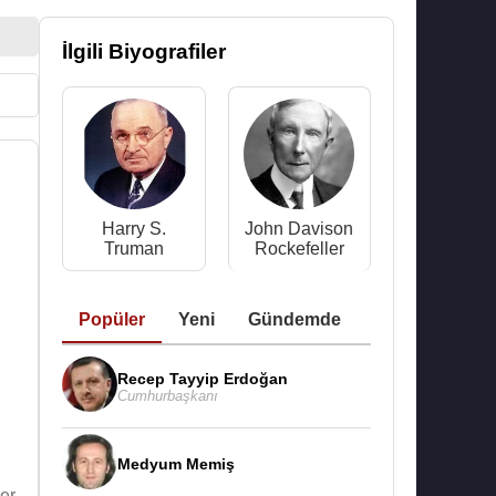
İlgili Biyografiler
Harry S.
John Davison
Truman
Rockefeller
Popüler
Yeni
Gündemde
Recep Tayyip Erdoğan
Cumhurbaşkanı
Medyum Memiş
er