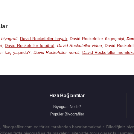
di. Eşi Peggy McGrath 1996 yılında öldü.
Richard Rockefell
 Rockefeller Goodwin
(d.1944),
Peggy Dulany
(d.1947),
Eile
ler
(d.1943) adlarında çocukları vardır.
lar
unca son 38 yıl içinde 6 kalp nakli, 3 böbrek ve 2 de ciğer nak
 biyografi
,
David Rockefeller hayatı
,
David Rockefeller özgeçmişi
,
Dav
ri
,
David Rockefeller fotoğraf
,
David Rockefeller video
,
David Rockefel
er kaç yaşında?
ork
, ABD'de evinde kronik kalp yetmezliği sebebiyle uykusun
,
David Rockefeller nereli
,
David Rockefeller memleke
Hızlı Bağlantılar
Biyografi Nedir?
Popüler Biyografiler
 Biyografiler.com editörleri tarafından hazırlanmaktadır. Dilediğiniz biy
 20'den fazla biyografi ya da makaleyi, sitenizde toplu olarak kullanma