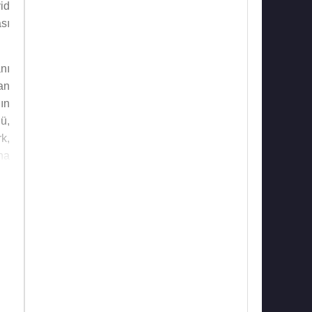
id
sı
nı
an
ın
ü,
k,
na
me
ak
ri
rd