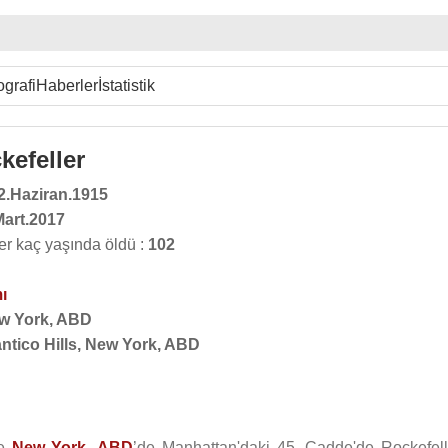
ografi
Haberler
İstatistik
kefeller
2.Haziran.1915
Mart.2017
er kaç yaşında öldü :
102
ı
w York, ABD
ntico Hills, New York, ABD
de
New York
,
ABD
’de Manhattan'daki 45. Cadde'de Rockefell