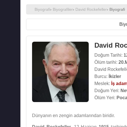
Biyografi
›
Biyografiler
›
David Rockefeller
› Biyografi
Biy
David Roc
Doğum Tarihi:
1
Ölüm tarihi:
20.
David Rockefell
Burcu:
İkizler
Meslek:
İş adam
Doğum Yeri:
Ne
Ölüm Yeri:
Poca
Dünyanın en zengin adamlarından biridir.
David Rockefeller
, 12 Haziran
1915
tarihin