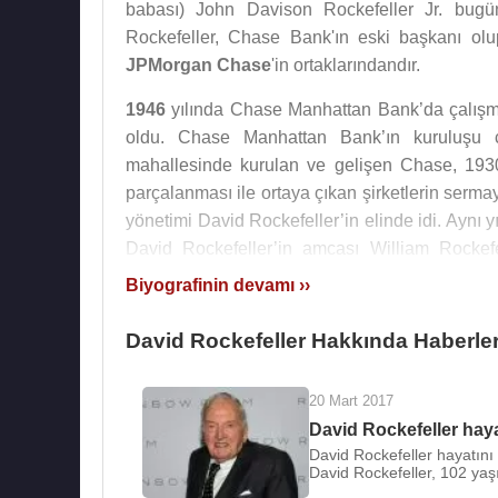
babası) John Davison Rockefeller Jr. bugün
Rockefeller, Chase Bank'ın eski başkanı ol
JPMorgan Chase
'in ortaklarındandır.
1946
yılında Chase Manhattan Bank’da çalışm
oldu. Chase Manhattan Bank’ın kuruluşu ç
mahallesinde kurulan ve gelişen Chase, 1930’l
parçalanması ile ortaya çıkan şirketlerin serma
yönetimi David Rockefeller’in elinde idi. Aynı
David Rockefeller’in amcası William Rockef
girmişti. David Rockefeller, 1969-1981 yılları 
Biyografinin devamı ››
Chase Manhattan Bank, 1996 yılında ABD’nin 
David Rockefeller Hakkında Haberle
kararı aldı. 2000 yılında birleşme gerçekle
seçildi. JP MORGAN, 2004 yılında ABD’nin en 
20 Mart 2017
19 milyar dolar idi ve bunun 4.9 milyar doları n
David Rockefeller haya
Forbes dergisine göre kişisel serveti 3.2
David Rockefeller hayatını
David Rockefeller, 102 yaşı
Üniversitesi
'ne 100.000.000 dolar bağışta bul