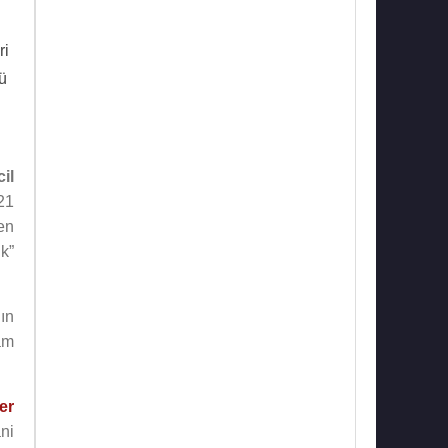
ri
dü
il
21
en
nk”
nın
am
er
ni