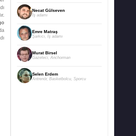
dı
Necat Gülseven
r.
İş adamı
go
da
Emre Matraş
Şarkıcı
,
İş adamı
dı
Murat Birsel
Gazeteci
,
Anchorman
Selen Erdem
Antrenör
,
Basketbolcu
,
Sporcu