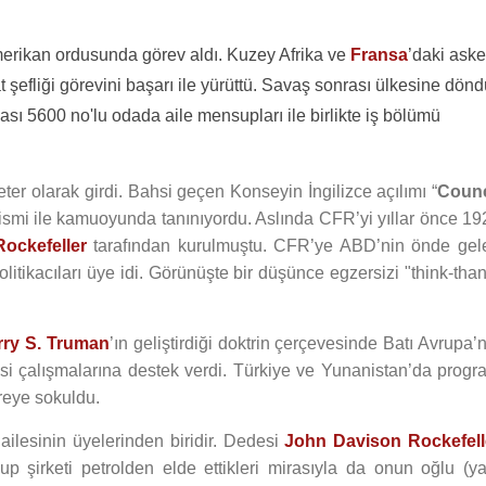
merikan ordusunda görev aldı. Kuzey Afrika ve
Fransa
’daki aske
at şefliği görevini başarı ile yürüttü. Savaş sonrası ülkesine dön
ası 5600 no'lu odada aile mensupları ile birlikte iş bölümü
r olarak girdi. Bahsi geçen Konseyin İngilizce açılımı “
Counc
smi ile kamuoyunda tanınıyordu. Aslında CFR’yi yıllar önce 19
ockefeller
tarafından kurulmuştu. CFR’ye ABD’nin önde gel
politikacıları üye idi. Görünüşte bir düşünce egzersizi "think-tha
rry S. Truman
’ın geliştirdiği doktrin çerçevesinde Batı Avrupa’
si çalışmalarına destek verdi. Türkiye ve Yunanistan’da progr
reye sokuldu.
ailesinin üyelerinden biridir. Dedesi
John Davison Rockefell
p şirketi petrolden elde ettikleri mirasıyla da onun oğlu (ya