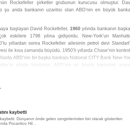
ün Rockefeller şirketler grubunun kurucusu olmuştur. Dav
up şu anda bankanın uzantısı olan ABD'nin en büyük banka
aya başlayan David Rockefeller,
1960
yılında bankanın başka
ok eskilere 1798 yılına gidiyordu. New-York’un Manhatt
u yıllardan sonra Rockefeller ailesinin petrol devi Standart’
yesi ile kısa zamanda büyüdü. 1950’li yıllarda Chase’nin kontrol
 yıllarda ABD’nin bir başka bankası National CITY Bank New-Yor
eller’in elinde büyümüş, ABD’nin en büyük bankaları arası
arasında “Chase”nin Yönetim Kurulu Başkanı olarak görev yaptı.
önde gelen finans ve yatırım kuruluşu JP Morgan ile birleş
r
şti. Yeni oluşum bankanın ismi de “JP MORGAN and CHASE”olar
büyük bankası idi. 2007’nin ilk çeyreğinde JP MORGAN’ın geli
et kazanç idi. En önemli hissedar da David Rockefeller'di.
tını kaybetti
 milyar dolar olan David Rockefeller,
2008
yılında
Harva
 kaybetti. Dünyanın önde gelen zenginlerinden biri olarak gösterilen
nda Pocantico Hil...
unmuştur.