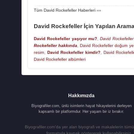
David Rockefeller, Peggy McGrath ile evlen
Tüm David Rockefeller Haberleri ›››
(d.1949),
David Rockefeller Jr
. (d.1941),
Neva
Rockefeller Growald
(d.1952),
Abby Rockefel
David Rockefeller İçin Yapılan Arama
David Rockefeller,
2017
yılına kadar yaşamı boy
David Rockefeller yaşıyor mu?
,
David Rockefeller
ameliyatı olmuştur.
Rockefeller hakkında
,
David Rockefeller doğum ye
20 Mart
resim
,
David Rockefeller kimdir?
2017
tarihinde Pocantico Hills,
,
David Rockefell
New Y
David Rockefeller albümleri
102 yaşında öldü.
Kaynak:Biyografiler.com
Hakkımızda
Biyografiler.com, ünlü isimlerin hayat hikayelerini derleyen
kapsamlı bir platformdur. Her yaşam bir iz bırakır.
Biyografiler.com'da yer alan biyografi ve makalelerin tümü,
formatıyla kaynak göstererek kullanabilirsiniz.