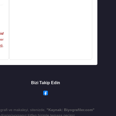
er
en
li
id
ler
da
ti
,
Bizi Takip Edin
ografi ve makaleyi, sitenizde,
"Kaynak: Biyografiler.com"
yı düşünüyorsanız lütfen bizimle temasa geçiniz.