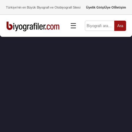
Türkiye’nin en Büyük Biyografi ve Otobiyografi Sitesi
Üyelik Girişi
Üye Ol
İletişim
☰
Ara