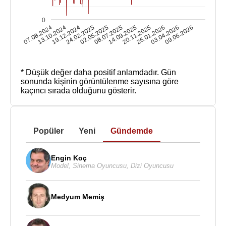
0
07.08.2024
13.10.2024
19.12.2024
24.02.2025
02.05.2025
08.07.2025
14.09.2025
20.11.2025
26.01.2026
03.04.2026
09.06.2026
* Düşük değer daha positif anlamdadır.
Gün
sonunda kişinin görüntülenme sayısına göre
kaçıncı sırada olduğunu gösterir.
Popüler
Yeni
Gündemde
Engin Koç
Model
,
Sinema Oyuncusu
,
Dizi Oyuncusu
Medyum Memiş