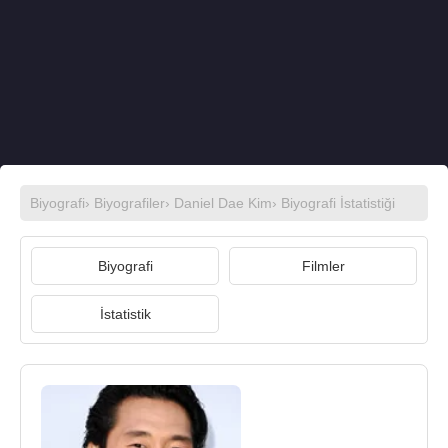
Biyografi
›
Biyografiler
›
Daniel Dae Kim
› Biyografi İstatistiği
Biyografi
Filmler
İstatistik