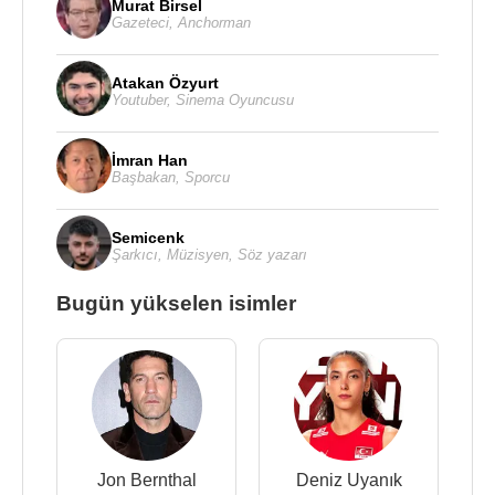
Murat Birsel
Gazeteci
,
Anchorman
Atakan Özyurt
Youtuber
,
Sinema Oyuncusu
İmran Han
Başbakan
,
Sporcu
Semicenk
Şarkıcı
,
Müzisyen
,
Söz yazarı
Bugün yükselen isimler
Jon Bernthal
Deniz Uyanık