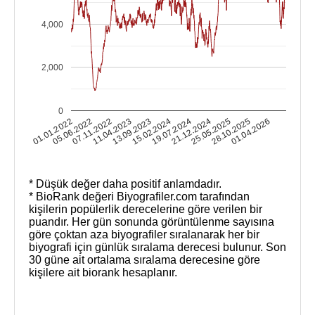
4,000
2,000
0
25.05.2025
28.10.2025
01.01.2022
01.04.2026
05.06.2022
07.11.2022
11.04.2023
13.09.2023
15.02.2024
19.07.2024
21.12.2024
* Düşük değer daha positif anlamdadır.
* BioRank değeri Biyografiler.com tarafından
kişilerin popülerlik derecelerine göre verilen bir
puandır. Her gün sonunda görüntülenme sayısına
göre çoktan aza biyografiler sıralanarak her bir
biyografi için günlük sıralama derecesi bulunur. Son
30 güne ait ortalama sıralama derecesine göre
kişilere ait biorank hesaplanır.