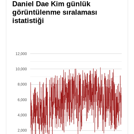
Daniel Dae Kim günlük
görüntülenme sıralaması
istatistiği
12,000
10,000
8,000
6,000
4,000
2,000