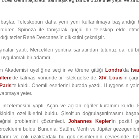
n özelliklerini açıkladı, sarmaşık eğrisinde düzeltme yaptı ve zinc
 başlar. Teleskopun daha yeni yeni kullanılmaya başlandığı 
üren Spinoza ile tanışarak güçlü bir teleskop elde etme
zdığı tezler René Descartes'in dikkatini çekmiştir.
ışmalar yaptı. Mercekleri yontma sanatından tutunuz da, dürb
e uygulamalı bir adamdı.
im Akademisi üyeliğine seçilir ve törene gittiği
Londra
'da
Isa
iltere
'de kalması yönünde bir istek gelse de,
XIV. Louis
'in çağr
Paris
'te kaldı. Önemli eserlerini burada yazdı. Huygens'in yaln
 yapmaya yeter.
iz incelemesini yaptı. Açan ve açılan eğriler kuramını kurdu. 
loidin özelliklerini buldu. Şisoit'un doğrulaştırılmasını başard
eğrisi problemini çözümledi.
Johannes Kepler
'in pozitif 
ceklerini buldu. Bununla, Satürn, Merih ve Jüpiter gezegenleri
klarını ve çok uzaklardaki bu gök cisimlerinin çevresinde, bel