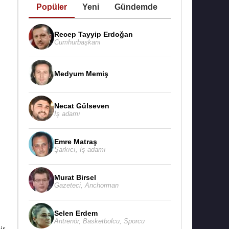
Popüler
Yeni
Gündemde
Recep Tayyip Erdoğan
Cumhurbaşkanı
Medyum Memiş
Necat Gülseven
İş adamı
Emre Matraş
Şarkıcı
,
İş adamı
Murat Birsel
Gazeteci
,
Anchorman
Selen Erdem
Antrenör
,
Basketbolcu
,
Sporcu