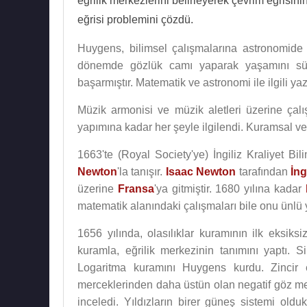
eğrilik merkezlerini belirleyerek çevrim eğrisini
eğrisi problemini çözdü.
Huygens, bilimsel çalışmalarına astronomide
dönemde gözlük camı yaparak yaşamını sürd
başarmıştır. Matematik ve astronomi ile ilgili ya
Müzik armonisi ve müzik aletleri üzerine çal
yapımına kadar her şeyle ilgilendi. Kuramsal v
1663'te (Royal Society'ye) İngiliz Kraliyet Bil
Newton
'la tanışır.
Isaac Newton
tarafından
İng
üzerine
Fransa
'ya gitmiştir. 1680 yılına kadar
matematik alanındaki çalışmaları bile onu ünlü
1656 yılında, olasılıklar kuramının ilk eksiks
kuramla, eğrilik merkezinin tanımını yaptı. Sik
Logaritma kuramını Huygens kurdu. Zincir 
merceklerinden daha üstün olan negatif göz mer
inceledi. Yıldızların birer güneş sistemi oldu