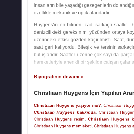
insanların bile yaşadığı gezegenlerin dolandığın
özellikle mekanik ve optik alandadır.
Huygens'in en bilinen icadı sarkaçlı saattir. 
denizcilikteki gereksinimi yüzünden ortaya ko
üzerindeki etkisi gözden kaçırılmıştı. Saat, d
saat geri kalıyordu. Bileşik ve tersinir sarkaçl
buluşlarıdır. Saatler üzerine çok sayı da parça
hareketleriyle ahenkli bir şekilde çalışan çal
Orion takımyıldızını bulmuştur ve buradaki 
Biyografinin devamı ››
Satürn'in uydusu olan Titan'ı keşfetmiştir.
halkaları ile ilgili çalışmalar yapan Huygens
Christiaan Huygens İçin Yapılan Ara
saat olduğunu hesaplamış, gezegenle ilgili çizi
Christiaan Huygens yaşıyor mu?
,
Christiaan Huyg
1673 yılında, merkezkaç kuvveti, eylemsizlik
Christiaan Huygens hakkında
,
Christiaan Huyge
inceleyen Huygens'tir. Işık üzerine yazdığı kita
Christiaan Huygens resim
,
Christiaan Huygens k
etti ve bunun üzerine sayısız buluşlar ve kuraml
Christiaan Huygens memleketi
,
Christiaan Huygens a