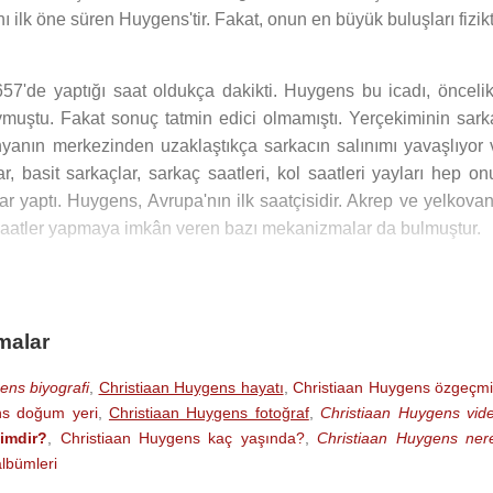
ı ilk öne süren Huygens'tir. Fakat, onun en büyük buluşları fizik
1657'de yaptığı saat oldukça dakikti. Huygens bu icadı, öncelik
ymuştu. Fakat sonuç tatmin edici olmamıştı. Yerçekiminin sark
ünyanın merkezinden uzaklaştıkça sarkacın salınımı yavaşlıyor 
ar, basit sarkaçlar, sarkaç saatleri, kol saatleri yayları hep o
lar yaptı. Huygens, Avrupa'nın ilk saatçisidir. Akrep ve yelkova
ar saatler yapmaya imkân veren bazı mekanizmalar da bulmuştur.
koyu bölge Huygens'in ismiyle anılmaktadır. 1665'te Huygen
 Titan o zamana kadar keşfedilmiş en büyük uyduydu. Satürn'
, Mars gezegeniyle de ilgilenmiş ve bir Mars gününün yaklaşık 
malar
mlerde yapmıştır.
ens biyografi
,
Christiaan Huygens hayatı
,
Christiaan Huygens özgeçmi
 momenti ve çarpma problemleri gibi birçok fizik olaylarını i
ns doğum yeri
,
Christiaan Huygens fotoğraf
,
Christiaan Huygens vid
p, 1678 yılında
Fransa
'da yayınlandı. Işığın dalga olduğunu kab
imdir?
,
Christiaan Huygens kaç yaşında?
,
Christiaan Huygens nere
ar geliştirdi. Yansıma ve kırılma kanunlarını buldu.
lbümleri