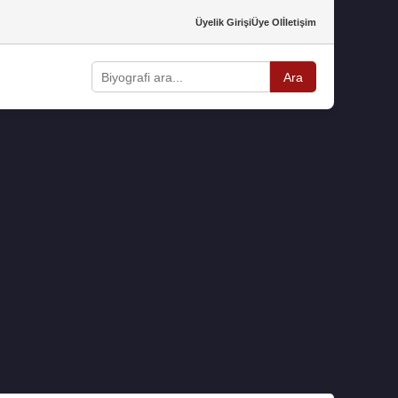
Üyelik Girişi
Üye Ol
İletişim
Ara