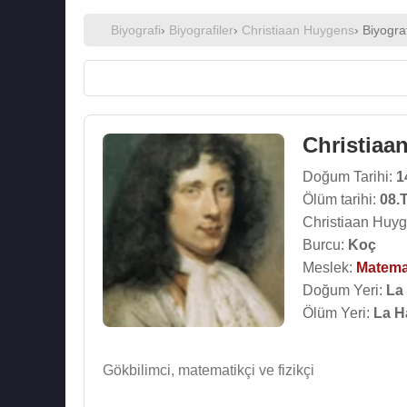
Biyografi
›
Biyografiler
›
Christiaan Huygens
› Biyogra
Christiaa
Doğum Tarihi:
1
Ölüm tarihi:
08.
Christiaan Huyg
Burcu:
Koç
Meslek:
Matema
Doğum Yeri:
La
Ölüm Yeri:
La H
Gökbilimci, matematikçi ve fizikçi