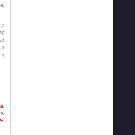
te,
le
aç
ve
nun
nın
s,
ün
24
şi
,
lk
eo
,
ul
li
,