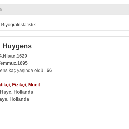
fi
Biyografi
İstatistik
n Huygens
4.Nisan.1629
Temmuz.1695
ens kaç yaşında öldü :
66
tikçi
,
Fizikçi
,
Mucit
 Haye, Hollanda
aye, Hollanda