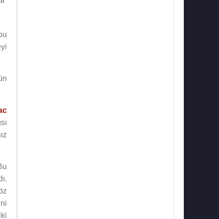
ir
bu
yi
ün
ac
ısı
ız
Bu
ı.
göz
ni
ki